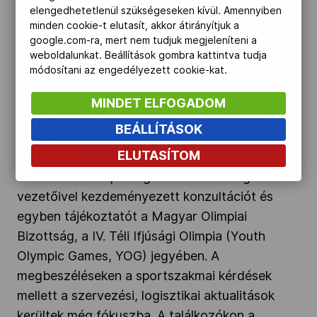
elengedhetetlenül szükségeseken kívül. Amennyiben
Konzultációsorozat a téli ifjúsági olimpia
minden cookie-t elutasít, akkor átirányítjuk a
google.com-ra, mert nem tudjuk megjeleníteni a
jegyében" />
weboldalunkat. Beállítások gombra kattintva tudja
módosítani az engedélyezett cookie-kat.
2023.11.24.
MINDET ELFOGADOM
Konzultációsorozat a téli ifjúsági olimpia
BEÁLLÍTÁSOK
jegyében
ELUTASÍTOM
Öt érintett téli sportág hazai szövetségének
vezetőivel kezdeményezett konzultációt és
egyben tájékoztatót a Magyar Olimpiai
Bizottság, a IV. Téli Ifjúsági Olimpia (Youth
Olympic Games, YOG) jegyében. A
megbeszéléseken a sportszakmai kérdések
mellett a szervezési, logisztikai aktualitások
kerültek még fókuszba. A találkozókon a