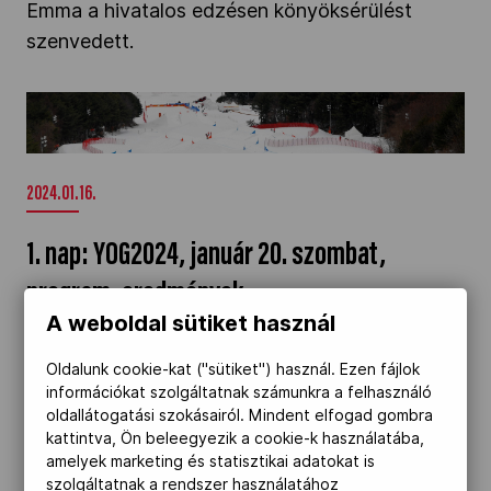
Emma a hivatalos edzésen könyöksérülést
Kettőskarrier-program
szenvedett.
1. nap: YOG2024, január 20. szombat, program,
NOB
eredmények" />
Társszervezetek
2024.01.16.
1. nap: YOG2024, január 20. szombat,
OVEP
program, eredmények
A weboldal sütiket használ
A IV. Téli Ifjúsági Olimpia első versenynapján
Adatbank
sportolóink 3 sportág 5 versenyszámában
Oldalunk cookie-kat ("sütiket") használ. Ezen fájlok
információkat szolgáltatnak számunkra a felhasználó
küzdenek az érmekért. Gangwonban
oldallátogatási szokásairól. Mindent elfogad gombra
megkezdődik a lány 3x3-as jégkorongtorna
kattintva, Ön beleegyezik a cookie-k használatába,
magyar részvétellel.
amelyek marketing és statisztikai adatokat is
szolgáltatnak a rendszer használatához