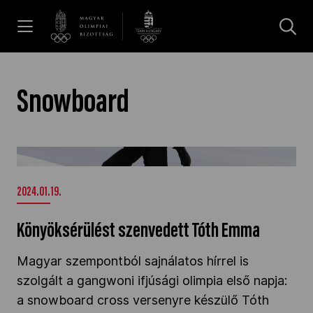
UGRÁS A TARTALOMRA »
Hírek
Snowboard
Galéria
Könyöksérülést szenvedett Tóth Emma" />
Dakar 2026
2024.01.19.
Könyöksérülést szenvedett Tóth Emma
Los Angeles 2028
Magyar szempontból sajnálatos hírrel is
szolgált a gangwoni ifjúsági olimpia első napja:
MOB
a snowboard cross versenyre készülő Tóth