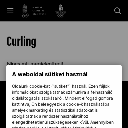
UGRÁS A TARTALOMRA »
Hírek
Curling
Galéria
Nincs mit megjeleníteni!
Dakar 2026
A weboldal sütiket használ
Oldalunk cookie-kat ("sütiket") használ. Ezen fájlok
információkat szolgáltatnak számunkra a felhasználó
Los Angeles 2028
oldallátogatási szokásairól. Mindent elfogad gombra
kattintva, Ön beleegyezik a cookie-k használatába,
amelyek marketing és statisztikai adatokat is
MOB
szolgáltatnak a rendszer használatához
elengedhetetlenül szükségeseken kívül. Amennyiben