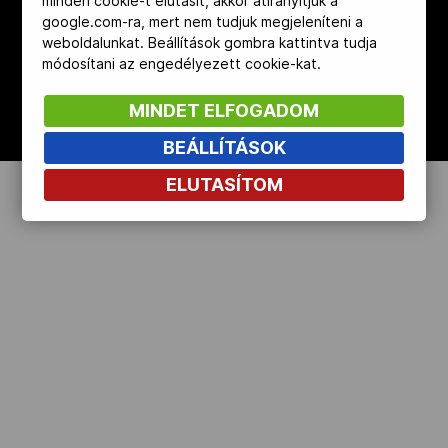
minden cookie-t elutasít, akkor átirányítjuk a
google.com-ra, mert nem tudjuk megjeleníteni a
Kettőskarrier-program
weboldalunkat. Beállítások gombra kattintva tudja
módosítani az engedélyezett cookie-kat.
NOB
MINDET ELFOGADOM
BEÁLLÍTÁSOK
Társszervezetek
ELUTASÍTOM
OVEP
Adatbank