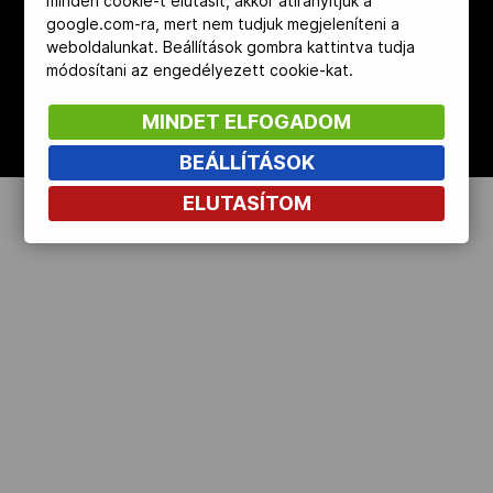
minden cookie-t elutasít, akkor átirányítjuk a
google.com-ra, mert nem tudjuk megjeleníteni a
Kettőskarrier-program
weboldalunkat. Beállítások gombra kattintva tudja
módosítani az engedélyezett cookie-kat.
NOB
MINDET ELFOGADOM
BEÁLLÍTÁSOK
Társszervezetek
ELUTASÍTOM
OVEP
Adatbank