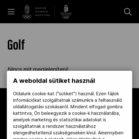
UGRÁS A TARTALOMRA »
Hírek
Golf
Galéria
Nincs mit megjeleníteni!
Dakar 2026
A weboldal sütiket használ
Oldalunk cookie-kat ("sütiket") használ. Ezen fájlok
információkat szolgáltatnak számunkra a felhasználó
Los Angeles 2028
oldallátogatási szokásairól. Mindent elfogad gombra
kattintva, Ön beleegyezik a cookie-k használatába,
amelyek marketing és statisztikai adatokat is
MOB
szolgáltatnak a rendszer használatához
elengedhetetlenül szükségeseken kívül. Amennyiben