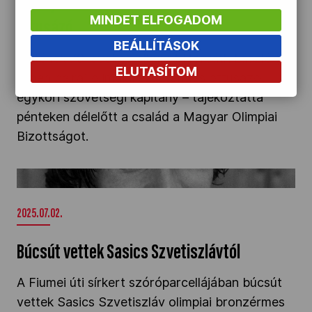
Elhunyt Horváth László olimpiai ezüstérmes
MINDET ELFOGADOM
öttusázó
BEÁLLÍTÁSOK
Életének 79. évében elhunyt Horváth László (a
ELUTASÍTOM
képen balra) olimpiai ezüstérmes öttusázó,
egykori szövetségi kapitány – tájékoztatta
pénteken délelőtt a család a Magyar Olimpiai
Bizottságot.
Búcsút vettek Sasics Szvetiszlávtól" />
2025.07.02.
Búcsút vettek Sasics Szvetiszlávtól
A Fiumei úti sírkert szóróparcellájában búcsút
vettek Sasics Szvetiszláv olimpiai bronzérmes