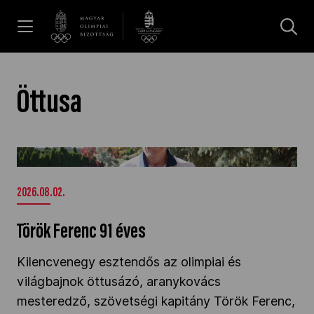
UGRÁS A TARTALOMRA »
Hírek
Öttusa
Galéria
Török Ferenc 91 éves" />
Dakar 2026
2026.08.02.
Török Ferenc 91 éves
Los Angeles 2028
Kilencvenegy esztendős az olimpiai és
világbajnok öttusázó, aranykovács
MOB
mesteredző, szövetségi kapitány Török Ferenc,