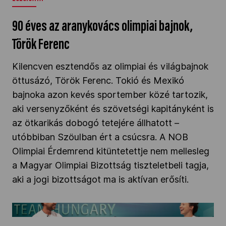
90 éves az aranykovács olimpiai bajnok,
Török Ferenc
Kilencven esztendős az olimpiai és világbajnok
öttusázó, Török Ferenc. Tokió és Mexikó
bajnoka azon kevés sportember közé tartozik,
aki versenyzőként és szövetségi kapitányként is
az ötkarikás dobogó tetejére állhatott –
utóbbiban Szöulban ért a csúcsra. A NOB
Olimpiai Érdemrend kitüntetettje nem mellesleg
a Magyar Olimpiai Bizottság tiszteletbeli tagja,
aki a jogi bizottságot ma is aktívan erősíti.
Guzi Blanka is álmodik Los Angeles-ről" />