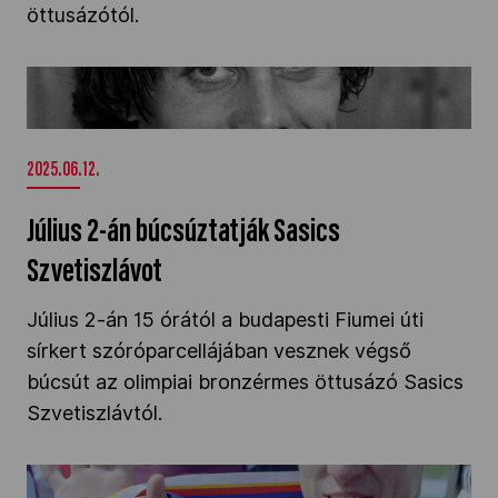
öttusázótól.
Július 2-án búcsúztatják Sasics Szvetiszlávot"
/>
2025.06.12.
Július 2-án búcsúztatják Sasics
Szvetiszlávot
Július 2-án 15 órától a budapesti Fiumei úti
sírkert szóróparcellájában vesznek végső
búcsút az olimpiai bronzérmes öttusázó Sasics
Szvetiszlávtól.
„Ha újrakezdeném, ismét az öttusát