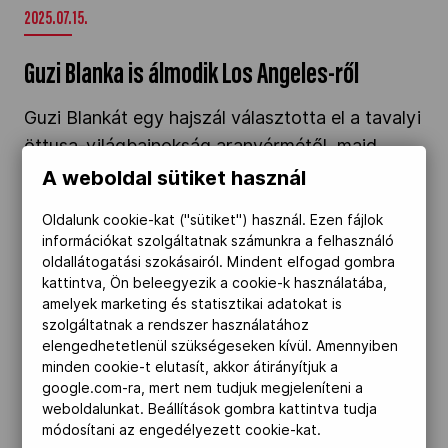
2025.07.15.
Guzi Blanka is álmodik Los Angeles-ről
Guzi Blankát egy hajszál választotta el a tavalyi
öttusa-világbajnokság aranyérmétől, majd
éppen csak lecsúszott a dobogóról a párizsi
A weboldal sütiket használ
olimpián. Pozitívan és nyíltan beszél sikereiről
Oldalunk cookie-kat ("sütiket") használ. Ezen fájlok
és kudarcairól, csakúgy mint edzőjéről, akivel a
információkat szolgáltatnak számunkra a felhasználó
magánéletben is egy párt alkotnak.
oldallátogatási szokásairól. Mindent elfogad gombra
kattintva, Ön beleegyezik a cookie-k használatába,
amelyek marketing és statisztikai adatokat is
Elhunyt Horváth László olimpiai ezüstérmes
szolgáltatnak a rendszer használatához
öttusázó" />
elengedhetetlenül szükségeseken kívül. Amennyiben
minden cookie-t elutasít, akkor átirányítjuk a
google.com-ra, mert nem tudjuk megjeleníteni a
2025.07.04.
weboldalunkat. Beállítások gombra kattintva tudja
módosítani az engedélyezett cookie-kat.