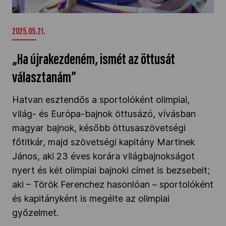
választanám”" />
2025.05.21.
„Ha újrakezdeném, ismét az öttusát
választanám”
Hatvan esztendős a sportolóként olimpiai,
világ- és Európa-bajnok öttusázó, vívásban
magyar bajnok, később öttusaszövetségi
főtitkár, majd szövetségi kapitány Martinek
János, aki 23 éves korára világbajnokságot
nyert és két olimpiai bajnoki címet is bezsebelt;
aki – Török Ferenchez hasonlóan – sportolóként
és kapitányként is megélte az olimpiai
győzelmet.