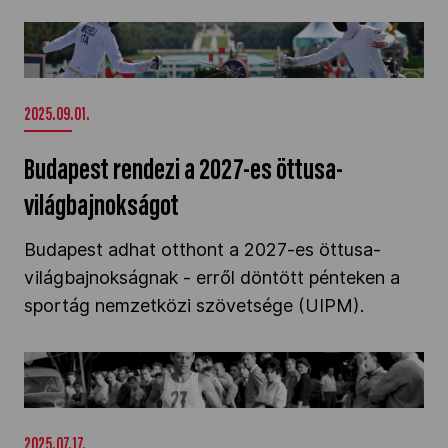
Budapest rendezi a 2027-es öttusa-
világbajnokságot" />
2025.09.01.
Budapest rendezi a 2027-es öttusa-
világbajnokságot
Budapest adhat otthont a 2027-es öttusa-
világbajnokságnak - erről döntött pénteken a
sportág nemzetközi szövetsége (UIPM).
90 éves az aranykovács olimpiai bajnok, Török
Ferenc" />
2025.07.17.