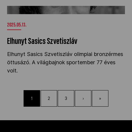
Elhunyt Sasics Szvetiszláv" />
2025.05.13.
Elhunyt Sasics Szvetiszláv
Elhunyt Sasics Szvetiszláv olimpiai bronzérmes
öttusázó. A világbajnok sportember 77 éves
volt.
1
2
3
›
»