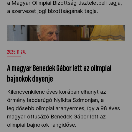
a Magyar Olimpiai Bizottság tiszteletbeli tagja,
Kettőskarrier-program
a szervezet jogi bizottságának tagja.
A magyar Benedek Gábor lett az olimpiai
NOB
bajnokok doyenje" />
Társszervezetek
2025.11.24.
A magyar Benedek Gábor lett az olimpiai
OVEP
bajnokok doyenje
Kilencvenkilenc éves korában elhunyt az
Adatbank
örmény labdarúgó Nyikita Szimonjan, a
legidősebb olimpiai aranyérmes, így a 98 éves
magyar öttusázó Benedek Gábor lett az
olimpiai bajnokok rangidőse.