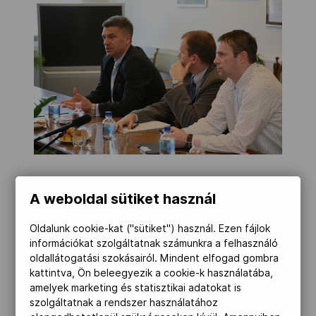
Tóth Tamás, Elsik István, Ludwig Zsolt
A weboldal sütiket használ
A felzárkózás első próbálkozása az elmúlt
Oldalunk cookie-kat ("sütiket") használ. Ezen fájlok
év végén karácsony és újév közötti
információkat szolgáltatnak számunkra a felhasználó
Debrecenben rendezett nemzetközi
oldallátogatási szokásairól. Mindent elfogad gombra
tornával kezdődött. Majd az Euroligába
kattintva, Ön beleegyezik a cookie-k használatába,
amelyek marketing és statisztikai adatokat is
történő tervezett bekapcsolódással
szolgáltatnak a rendszer használatához
folytatódhat. Jókay Zoltán sportigazgató