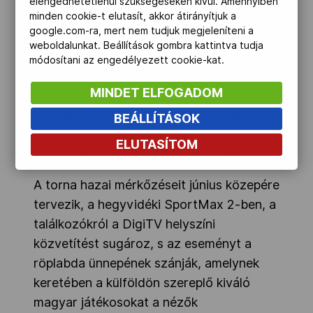
elengedhetetlenül szükségeseken kívül. Amennyiben
részletesen elmondta, hogy a májusban
minden cookie-t elutasít, akkor átirányítjuk a
google.com-ra, mert nem tudjuk megjeleníteni a
kezdődő sorozaton 12 mérkőzés vár a női
weboldalunkat. Beállítások gombra kattintva tudja
válogatottra. A június, júliusi időpont
módosítani az engedélyezett cookie-kat.
szerencsés, mert ekkor a külföldi
MINDET ELFOGADOM
bajnokságok is befejeződnek, s így a
légiósként szereplő 16 legjobb magyar
BEÁLLÍTÁSOK
játékos is rendelkezésre állhat, Horváth
ELUTASÍTOM
Dórival és Filipovics Anitával az élen.
A torna hazai mérkőzéseit június közepére
tervezik, a hegyvidéki SportMax 2-ben, a
találkozókról a DigiTV helyszíni
közvetítést sugároz, s az eseményt a
röplabda ünnepének szánják, amelynek
keretében a külföldön szereplő kiváló
magyar játékosokat a nézők