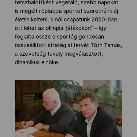
tetszhalottként vegetáló, szebb napokat
Kettőskarrier-program
is megélt röplabda sportot szeretnénk új
életre kelteni, s női csapatunk 2020-ban
ott lehet az olimpiai játékokon" – így
NOB
foglalta össze a sportág gondosan
összeállított stratégiai tervét Tóth Tamás,
a szövetség tavaly megválasztott,
Társszervezetek
dinamikus elnöke.
OVEP
Adatbank