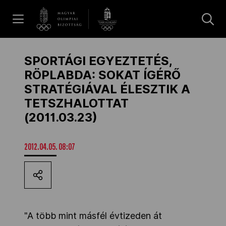
UGRÁS A TARTALOMRA »
Hírek
SPORTÁGI EGYEZTETÉS,
RÖPLABDA: SOKAT ÍGÉRŐ
STRATÉGIÁVAL ÉLESZTIK A
Galéria
TETSZHALOTTAT
(2011.03.23)
Dakar 2026
2012.04.05. 08:07
Los Angeles 2028
MOB
"A több mint másfél évtizeden át