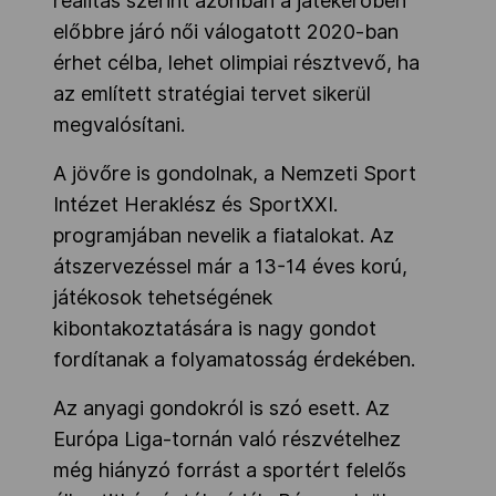
realitás szerint azonban a játékerőben
előbbre járó női válogatott 2020-ban
érhet célba, lehet olimpiai résztvevő, ha
az említett stratégiai tervet sikerül
megvalósítani.
A jövőre is gondolnak, a Nemzeti Sport
Intézet Heraklész és SportXXI.
programjában nevelik a fiatalokat. Az
átszervezéssel már a 13-14 éves korú,
játékosok tehetségének
kibontakoztatására is nagy gondot
fordítanak a folyamatosság érdekében.
Az anyagi gondokról is szó esett. Az
Európa Liga-tornán való részvételhez
még hiányzó forrást a sportért felelős