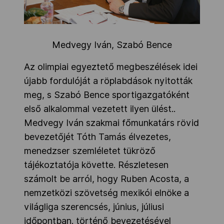
Medvegy Iván, Szabó Bence
Az olimpiai egyeztető megbeszélések idei
újabb fordulóját a röplabdások nyitották
meg, s Szabó Bence sportigazgatóként
első alkalommal vezetett ilyen ülést..
Medvegy Iván szakmai főmunkatárs rövid
bevezetőjét Tóth Tamás élvezetes,
menedzser szemléletet tükröző
tájékoztatója követte. Részletesen
számolt be arról, hogy Ruben Acosta, a
nemzetközi szövetség mexikói elnöke a
világliga szerencsés, június, júliusi
időpontban. történő bevezetésével