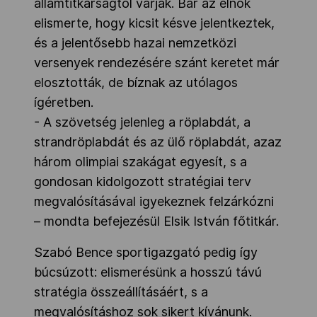
államtitkárságtól várják. Bár az elnök
elismerte, hogy kicsit késve jelentkeztek,
és a jelentősebb hazai nemzetközi
versenyek rendezésére szánt keretet már
elosztották, de bíznak az utólagos
ígéretben.
- A szövetség jelenleg a röplabdát, a
strandröplabdát és az ülő röplabdát, azaz
három olimpiai szakágat egyesít, s a
gondosan kidolgozott stratégiai terv
megvalósításával igyekeznek felzárkózni
– mondta befejezésül Elsik István főtitkár.
Szabó Bence sportigazgató pedig így
búcsúzott: elismerésünk a hosszú távú
stratégia összeállításáért, s a
megvalósításhoz sok sikert kívánunk.