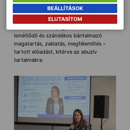
ifjúsági – szakpszichológus, relaxációs és
BEÁLLÍTÁSOK
szimbólumterapeuta a cyberbullyingről –
ELUTASÍTOM
online térben, digitális eszközökön
keresztül történő, agresszív, elhúzódó,
ismétlődő és szándékos bántalmazó
magatartás, zaklatás, megfélemlítés –
tartott előadást, kitérve az abuzív
tartalmakra.