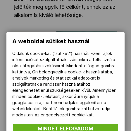
jelölték meg egyik fő célként, ennek ez az
alkalom is kiváló lehetősége.
A weboldal sütiket használ
Oldalunk cookie-kat ("sütiket") használ. Ezen fájlok
információkat szolgáltatnak számunkra a felhasználó
oldallátogatási szokásairól. Mindent elfogad gombra
kattintva, Ön beleegyezik a cookie-k használatába,
amelyek marketing és statisztikai adatokat is
szolgáltatnak a rendszer használatához
elengedhetetlenül szükségeseken kívül. Amennyiben
minden cookie-t elutasít, akkor átirányítjuk a
google.com-ra, mert nem tudjuk megjeleníteni a
MOB-Média/Szalmás Péter
weboldalunkat. Beállítások gombra kattintva tudja
módosítani az engedélyezett cookie-kat.
Dr. Csenki Laura klinikai – gyermek és
MINDET ELFOGADOM