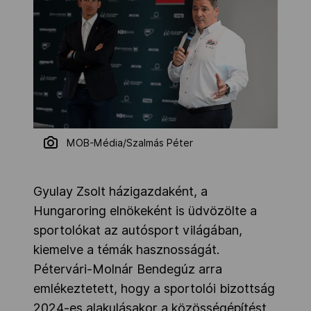
MOB-Média/Szalmás Péter
Gyulay Zsolt házigazdaként, a
Hungaroring elnökeként is üdvözölte a
sportolókat az autósport világában,
kiemelve a témák hasznosságát.
Pétervári-Molnár Bendegúz arra
emlékeztetett, hogy a sportolói bizottság
2024-es alakulásakor a közösségépítést