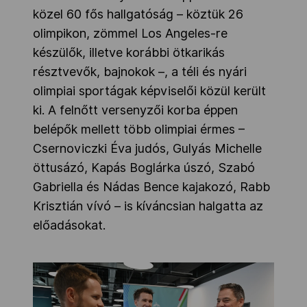
közel 60 fős hallgatóság – köztük 26
olimpikon, zömmel Los Angeles-re
készülők, illetve korábbi ötkarikás
résztvevők, bajnokok –, a téli és nyári
olimpiai sportágak képviselői közül került
ki. A felnőtt versenyzői korba éppen
belépők mellett több olimpiai érmes –
Csernoviczki Éva judós, Gulyás Michelle
öttusázó, Kapás Boglárka úszó, Szabó
Gabriella és Nádas Bence kajakozó, Rabb
Krisztián vívó – is kíváncsian halgatta az
előadásokat.