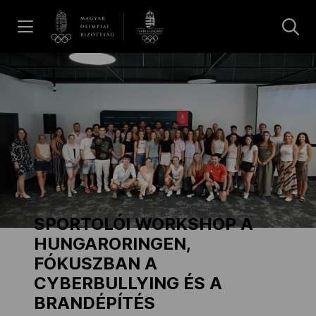
UGRÁS A TARTALOMRA »
Hírek
Galéria
Dakar 2026
SPORTOLÓI WORKSHOP A
Los Angeles 2028
HUNGARORINGEN,
FÓKUSZBAN A
CYBERBULLYING ÉS A
MOB
BRANDÉPÍTÉS