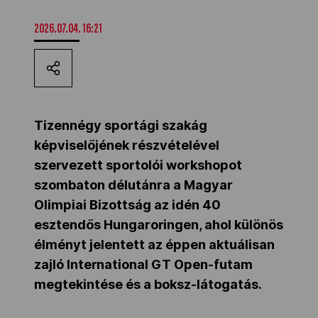
Kettőskarrier-program
2026.07.04. 16:21
NOB
Tizennégy sportági szakág
Társszervezetek
képviselőjének részvételével
szervezett sportolói workshopot
OVEP
szombaton délutánra a Magyar
Olimpiai Bizottság az idén 40
esztendős Hungaroringen, ahol különös
Adatbank
élményt jelentett az éppen aktuálisan
zajló International GT Open-futam
megtekintése és a boksz-látogatás.