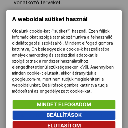
vonatkozó terveket.
„Svájc abban a szerencsés helyzetben
A weboldal sütiket használ
van, hogy gyakorlatilag rendelkezik
minden szükséges infrastruktúrával a
Oldalunk cookie-kat ("sütiket") használ. Ezen fájlok
információkat szolgáltatnak számunkra a felhasználó
sportolási helyszínektől a közlekedési
oldallátogatási szokásairól. Mindent elfogad gombra
hálózaton át a szállásokig. Meg kell
kattintva, Ön beleegyezik a cookie-k használatába,
ragadni ezt a lehetőséget” – fogalmazott
amelyek marketing és statisztikai adatokat is
szolgáltatnak a rendszer használatához
Urs Lehmann, a Svájci Síszövetség
elengedhetetlenül szükségeseken kívül. Amennyiben
elnöke.
minden cookie-t elutasít, akkor átirányítjuk a
google.com-ra, mert nem tudjuk megjeleníteni a
A Nemzetközi Olimpiai Bizottság (NOB) a
weboldalunkat. Beállítások gombra kattintva tudja
hónap végéig dönti el, hogy mely
módosítani az engedélyezett cookie-kat.
országok lépnek tovább a
MINDET ELFOGADOM
helyszínkijelölési folyamat következő
BEÁLLÍTÁSOK
szakaszába, melyben a szervezet célzott
párbeszédet folytat a jelentkezőkkel.
ELUTASÍTOM