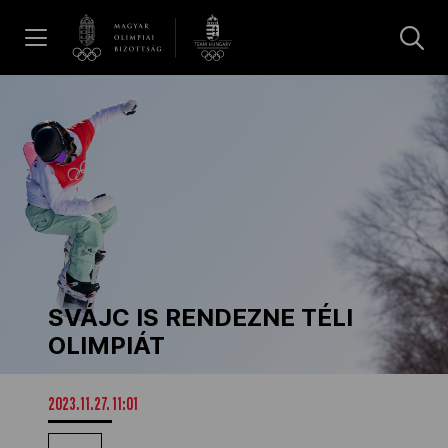
UGRÁS A TARTALOMRA »
Hírek
Galéria
Dakar 2026
SVÁJC IS RENDEZNE TÉLI
Los Angeles 2028
OLIMPIÁT
MOB
2023.11.27. 11:01