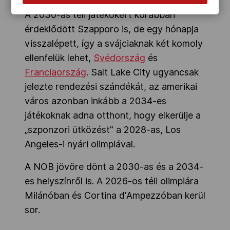
A 2030-as téli játékokért korábban
érdeklődött Szapporo is, de egy hónapja
visszalépett, így a svájciaknak két komoly
ellenfelük lehet,
Svédország
és
Franciaország
. Salt Lake City ugyancsak
jelezte rendezési szándékát, az amerikai
város azonban inkább a 2034-es
játékoknak adna otthont, hogy elkerülje a
„szponzori ütközést" a 2028-as, Los
Angeles-i nyári olimpiával.
A NOB jövőre dönt a 2030-as és a 2034-
es helyszínről is. A 2026-os téli olimpiára
Milánóban és Cortina d'Ampezzóban kerül
sor.