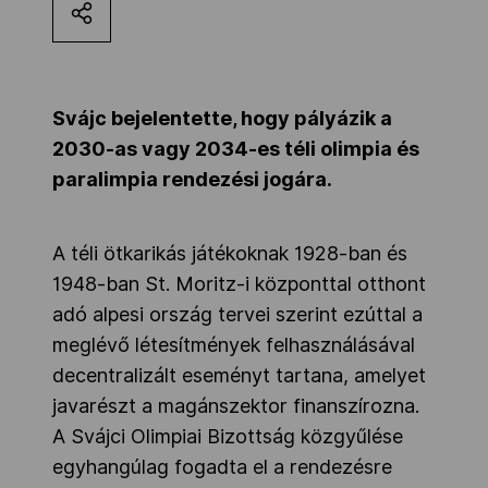
Kettőskarrier-program
NOB
Svájc bejelentette, hogy pályázik a
2030-as vagy 2034-es téli olimpia és
paralimpia rendezési jogára.
Társszervezetek
A téli ötkarikás játékoknak 1928-ban és
OVEP
1948-ban St. Moritz-i központtal otthont
adó alpesi ország tervei szerint ezúttal a
meglévő létesítmények felhasználásával
Adatbank
decentralizált eseményt tartana, amelyet
javarészt a magánszektor finanszírozna.
A Svájci Olimpiai Bizottság közgyűlése
egyhangúlag fogadta el a rendezésre