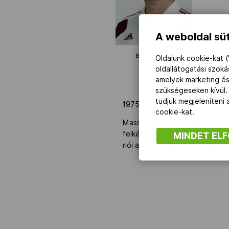
NOB
A weboldal süt
Társszervezetek
Oldalunk cookie-kat (
oldallátogatási szok
amelyek marketing és
OVEP
szükségeseken kívül.
tudjuk megjeleníteni
1975. 10. 09. Debrecen
cookie-kat.
Adatbank
Masszőrként az úszókat három é
felkészülését. Egy éve az atlé
MINDET EL
riói az első olimpiája. Korább