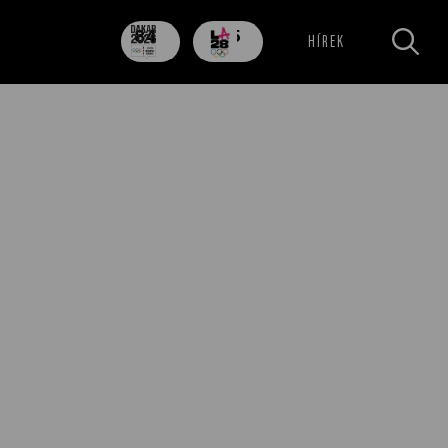
84
705
HÍREK
nap
nap