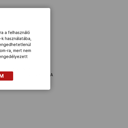
ra a felhasználó
-k használatába,
lengedhetetlenül
com-ra, mert nem
z engedélyezett
pedig Risztov Éva
dázók mellett is dolgozik. A
OM
.