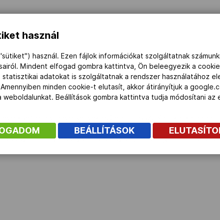
iket használ
"sütiket") használ. Ezen fájlok információkat szolgáltatnak számunk
ásairól. Mindent elfogad gombra kattintva, Ön beleegyezik a cookie
 statisztikai adatokat is szolgáltatnak a rendszer használatához e
 Amennyiben minden cookie-t elutasít, akkor átirányítjuk a google.
 a weboldalunkat. Beállítások gombra kattintva tudja módosítani a
ve kíséri el a világversenyekre. Segíti Hosszú Katinka, korábban 
ta Kazi Tamás is megfordul nála. Debrecenben az úszók és a vízilab
FOGADOM
BEÁLLÍTÁSOK
ELUTASÍT
an hobbiszinten kézilabdázott és birkózott. Három gyermek édesapja