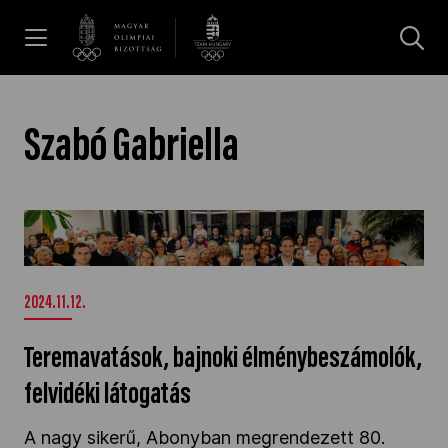
UGRÁS A TARTALOMRA »
Hírek
Szabó Gabriella
Galéria
Teremavatások, bajnoki élménybeszámolók,
felvidéki látogatás" />
Dakar 2026
2024.11.12.
Los Angeles 2028
Teremavatások, bajnoki élménybeszámolók,
felvidéki látogatás
MOB
A nagy sikerű, Abonyban megrendezett 80.