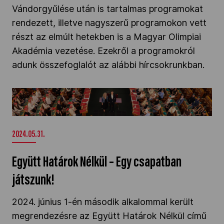
Vándorgyűlése után is tartalmas programokat
Kettőskarrier-program
rendezett, illetve nagyszerű programokon vett
részt az elmúlt hetekben is a Magyar Olimpiai
Akadémia vezetése. Ezekről a programokról
NOB
adunk összefoglalót az alábbi hírcsokrunkban.
Társszervezetek
Együtt Határok Nélkül – Egy csapatban
játszunk!" />
OVEP
2024.05.31.
Együtt Határok Nélkül – Egy csapatban
Adatbank
játszunk!
2024. június 1-én második alkalommal került
megrendezésre az Együtt Határok Nélkül című