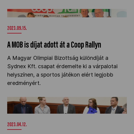
A MOB is díjat adott át a Coop Rallyn" />
2023.09.15.
A MOB is díjat adott át a Coop Rallyn
A Magyar Olimpiai Bizottság különdíját a
Sydnex Kft. csapat érdemelte ki a várpalotai
helyszínen, a sportos játékon elért legjobb
eredményért.
COOP Májusfa futás Szolnokon, április 25-én"
/>
2023.04.12.