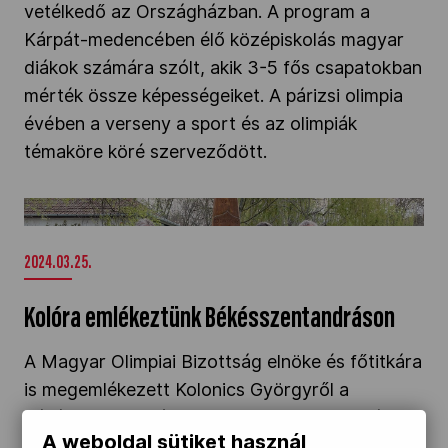
vetélkedő az Országházban. A program a
Kárpát-medencében élő középiskolás magyar
diákok számára szólt, akik 3-5 fős csapatokban
mérték össze képességeiket. A párizsi olimpia
évében a verseny a sport és az olimpiák
témaköre köré szerveződött.
Kolóra emlékeztünk Békésszentandráson" />
2024.03.25.
Kolóra emlékeztünk Békésszentandráson
A Magyar Olimpiai Bizottság elnöke és főtitkára
is megemlékezett Kolonics Györgyről a
békésszentandrási kajak-kenu klub területén
A weboldal sütiket használ
található emlékműnél.