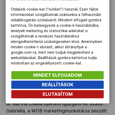
Oldalunk cookie-kat ("sütiket") használ. Ezen fájlok
Kerekasztalon a Kettőskarrier" />
információkat szolgáltatnak számunkra a felhasználó
oldallátogatási szokásairól. Mindent elfogad gombra
kattintva, Ön beleegyezik a cookie-k használatába,
2023.10.05.
amelyek marketing és statisztikai adatokat is
szolgáltatnak a rendszer használatához
Kerekasztalon a Kettőskarrier
elengedhetetlenül szükségeseken kívül. Amennyiben
minden cookie-t elutasít, akkor átirányítjuk a
google.com-ra, mert nem tudjuk megjeleníteni a
A Magyar Olimpiai Bizottság októberben induló
weboldalunkat. Beállítások gombra kattintva tudja
Kettőskarrier-programja is napirenden volt a TF
módosítani az engedélyezett cookie-kat.
hatodik innovációs konferenciáján, melyet
csütörtök reggel Gyulay Zsolt, a MOB elnöke is
MINDET ELFOGADOM
köszöntött. A programról kerekasztal-
BEÁLLÍTÁSOK
beszélgetés keretében dr. Géczi Mariann, a
ELUTASÍTOM
MOB stratégiai igazgatója, a projekt vezetője,
dr. Bartha Csaba operatív igazgató és Szabó
Gabriella, a MOB marketingmunkatársa beszélt.