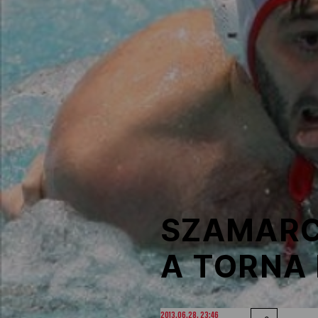
NOB
Társszervezetek
OVEP
Adatbank
SZAMARC
A TORNA
2013.06.28. 23:46