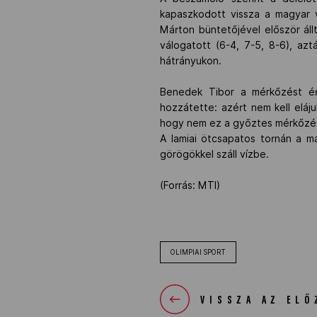
kapaszkodott vissza a magyar vá
Márton büntetőjével először ál
válogatott (6-4, 7-5, 8-6), az
hátrányukon.
Benedek Tibor a mérkőzést ér
hozzátette: azért nem kell eláj
hogy nem ez a győztes mérkőzés 
A lamiai ötcsapatos tornán a m
görögökkel száll vízbe.
(Forrás: MTI)
OLIMPIAI SPORT
VISSZA AZ ELŐ