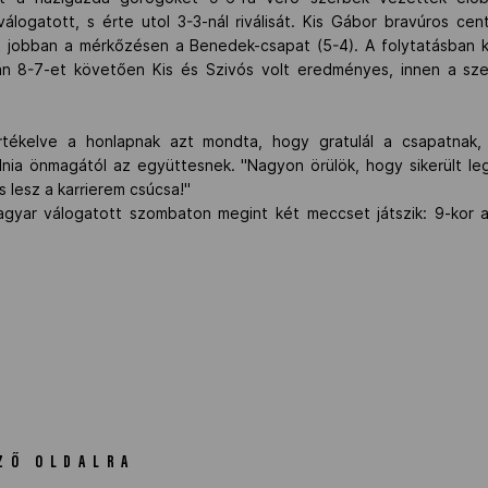
logatott, s érte utol 3-3-nál riválisát. Kis Gábor bravúros cent
lt jobban a mérkőzésen a Benedek-csapat (5-4). A folytatásban k
tán 8-7-et követően Kis és Szivós volt eredményes, innen a sz
tékelve a honlapnak azt mondta, hogy gratulál a csapatnak,
ulnia önmagától az együttesnek. "Nagyon örülök, hogy sikerült l
lesz a karrierem csúcsa!"
agyar válogatott szombaton megint két meccset játszik: 9-kor a
ZŐ OLDALRA