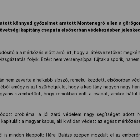
ogatott könnyed győzelmet aratott Montenegró ellen a görögo
vetségi kapitány csapata elsősorban védekezésben jeleskede
udósítója a mérkőzés előtt arról írt, hogy a játékvezetőket megkér
gáztatás folyik. Ezért nem versenysíppal fújtak a sporik, hanem 
lán nem zavarta a halkabb sípszó, remekül kezdett, elsősorban vé
ből amúgy is azt szűrhetjük le, hogy a kapitány nagyon nagy ha
yanis szembetűnt, hogy romokban volt a csapat, amikor hátul kel
ódott probléma, a jól záró védelem nagy segítséget adott Na
kapitulált a magyar kapus, aki kiválóan védett az egész mérkőzés
 is minden klappolt: Hárai Balázs szépen mozdult el az emberér