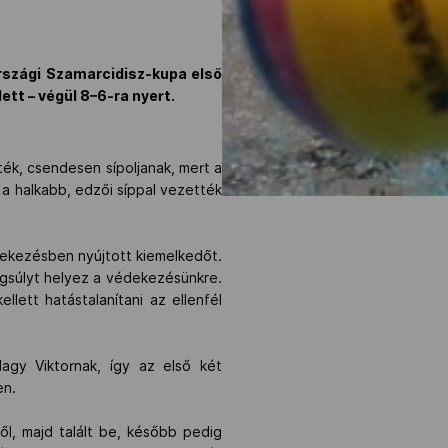
rszági Szamarcidisz-kupa első
tt – végül 8–6-ra nyert.
ték, csendesen sípoljanak, mert a
a halkabb, edzői síppal vezették
dekezésben nyújtott kiemelkedőt.
ngsúlyt helyez a védekezésünkre.
lett hatástalanítani az ellenfél
gy Viktornak, így az első két
en.
ől, majd talált be, később pedig