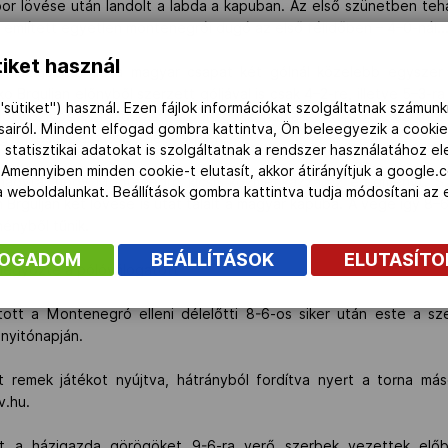
r lövése után landolt a labda a kapuban. Az első szünetben teh
 említett egyetlen montenegrói dugó az első félidőben – 4–0-nál..
iket használ
 házigazda, de a magyar csapat két gólnál közelebb egyszer 
 Brguljan előnyből szerzett góljával is csak 4–2-re, illetve 5–3-ra
"sütiket") használ. Ezen fájlok információkat szolgáltatnak számunk
tt Szivós és Madaras Norbert gyakorlatilag eldöntötte az összec
ásairól. Mindent elfogad gombra kattintva, Ön beleegyezik a cookie
együttesünk az utolsó negyedben.
 statisztikai adatokat is szolgáltatnak a rendszer használatához e
 Amennyiben minden cookie-t elutasít, akkor átirányítjuk a google.
 hagyta, hogy Montenegró kicsit kozmetikázza az eredményt. 
 a weboldalunkat. Beállítások gombra kattintva tudja módosítani a
an Brguljan két lövése is utat talált a magyar kapuba. A vége így 8
ényből tűnik.
FOGADOM
BEÁLLÍTÁSOK
ELUTASÍT
 legyőzte a pólóválogatott
tott a Montenegró elleni délelőtti 8-6-os siker után este a sz
nyitónapján.
 remek játékot nyújtva, hátrányból fordítva nyert a torna más
v.hu.
t a házigazda görögöket 9-6-ra verő szerbek vezettek előbb