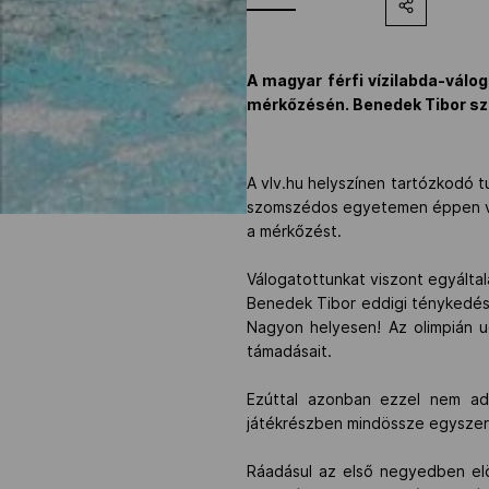
A magyar férfi vízilabda-vál
mérkőzésén. Benedek Tibor szö
A vlv.hu helyszínen tartózkodó t
szomszédos egyetemen éppen vizs
a mérkőzést.
Válogatottunkat viszont egyálta
Benedek Tibor eddigi ténykedésé
Nagyon helyesen! Az olimpián ug
támadásait.
Ezúttal azonban ezzel nem ad
játékrészben mindössze egyszer 
Ráadásul az első negyedben elöl