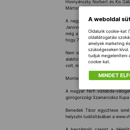
Hosnyánszky Norbert és Kis Gábo
Márton gólja után érkezett a már
A weboldal süt
A nagyszünet után éledezett a
Janovics ötméteresével és Drasko
Oldalunk cookie-kat (
még a harmadik negyed vége elő
oldallátogatási szok
hogy 7–3-as vezetésről bukjon 
amelyek marketing és
szükségeseken kívül.
Nem is kapott ki, bár a végén
tudjuk megjeleníteni
alakította az állást, ám a hajráb
cookie-kat.
volt, mint amilyennek a végeredm
MINDET EL
Montenegró után a szerbeket is
A magyar férfi vízilabda-váloga
görögországi Szamarcidisz Kupa 
Benedek Tibor együttese ismét
helyszíni tudósításában a www.vl
A beszámoló szerint a délelőt