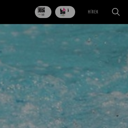
85
706
HÍREK
nap
nap