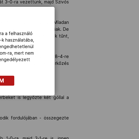
át 3–0-ra vezettünk, majd Szivós
.
sem engedte a riválist. Mladan
 „jöttek fel" a montenegróiak. De
ra a felhasználó
sapást. ezúttal kizártnak tűnt,
-k használatába,
lengedhetetlenül
com-ra, mert nem
Szivós a negyed közepén 8–4-re
z engedélyezett
–6 lett, de sokkal simább mérkőzés
OM
erbeket is legyőzte két góllal a
odik fordulójában - összegezte
 1-0-ra, majd 3-1-re is, innen