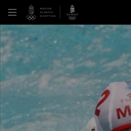
UGRÁS A TARTALOMRA »
Hírek
Galéria
Dakar 2026
Los Angeles 2028
MOB
Kettőskarrier-program