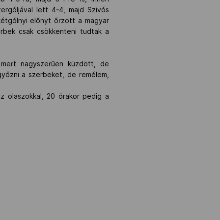
ergóljával lett 4-4, majd Szivós
étgólnyi előnyt őrzött a magyar
erbek csak csökkenteni tudtak a
 mert nagyszerűen küzdött, de
egyőzni a szerbeket, de remélem,
z olaszokkal, 20 órakor pedig a