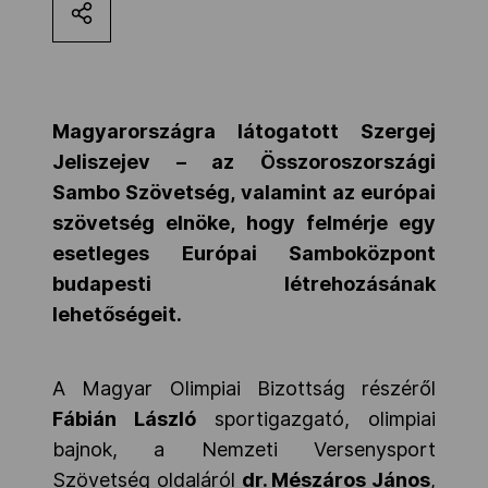
Kettőskarrier-program
NOB
Magyarországra látogatott Szergej
Jeliszejev – az Összoroszországi
Sambo Szövetség, valamint az európai
Társszervezetek
szövetség elnöke, hogy felmérje egy
esetleges Európai Samboközpont
OVEP
budapesti létrehozásának
lehetőségeit.
Adatbank
A Magyar Olimpiai Bizottság részéről
Fábián László
sportigazgató, olimpiai
bajnok, a Nemzeti Versenysport
Szövetség oldaláról
dr. Mészáros János
,