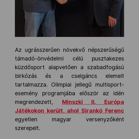
Az ugrásszerűen növekvő népszerűségű
támadó-önvédelmi célú pusztakezes
küzdősport alapvetően a szabadfogású
birkózás és a cselgáncs elemeit
tartalmazza. Olimpiai jellegű multisport-
esemény programjába először az idén
megrendezett,
Minszki II. Európa
Játékokon került, ahol Sirankó Ferenc
egyetlen magyar versenyzőként
szerepelt.