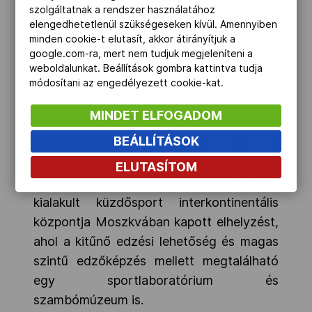
hajlunk Budapest felé" – fejezte ki
szolgáltatnak a rendszer használatához
elengedhetetlenül szükségeseken kívül. Amennyiben
szimpátiáját hazánkkal szemben az öreg
minden cookie-t elutasít, akkor átirányítjuk a
kontinens sambószövetségének első
google.com-ra, mert nem tudjuk megjeleníteni a
embere. Ezt megerősítve, itt
weboldalunkat. Beállítások gombra kattintva tudja
módosítani az engedélyezett cookie-kat.
tartózkodása során nemcsak hozzánk
látogatott el, hanem egyeztetett az
MINDET ELFOGADOM
Emberi Erőforrások Minisztériumával a
BEÁLLÍTÁSOK
Testnevelési Egyetemmel és a
Külgazdasági és Külügyminisztériummal is.
ELUTASÍTOM
Az orosz eredetű, katonai birkózásból
kialakult küzdősport interkontinentális
központja Moszkvában kapott elhelyzést,
ahol a kitűnő edzési lehetőség és magas
szintű edzőképzés mellett megtalálható
egy sportlaboratórium és
szambómúzeum is.