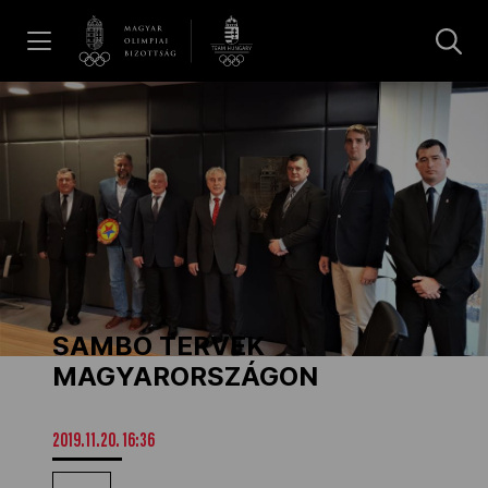
UGRÁS A TARTALOMRA »
Hírek
Galéria
Dakar 2026
SAMBO TERVEK
Los Angeles 2028
MAGYARORSZÁGON
MOB
2019.11.20. 16:36