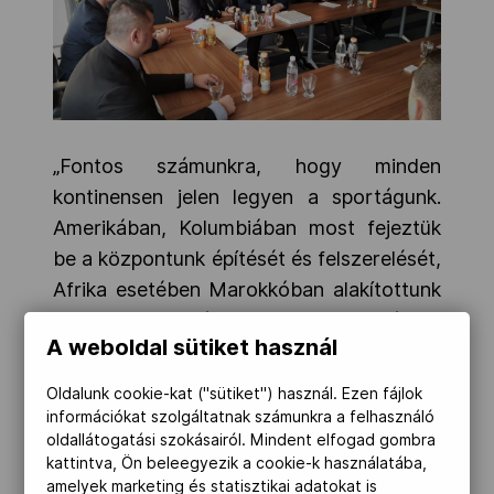
„Fontos számunkra, hogy minden
kontinensen jelen legyen a sportágunk.
Amerikában, Kolumbiában most fejeztük
be a központunk építését és felszerelését,
Afrika esetében Marokkóban alakítottunk
ki sambo-oktatási centrumot, az ázsiai
A weboldal sütiket használ
régióban a legtöbb hangsúlyt
Üzbegisztánba helyeztük, de Szöulban is
Oldalunk cookie-kat ("sütiket") használ. Ezen fájlok
egyetemi sambo szak indult, és minél
információkat szolgáltatnak számunkra a felhasználó
oldallátogatási szokásairól. Mindent elfogad gombra
többet gondolkodunk egy európai
kattintva, Ön beleegyezik a cookie-k használatába,
székhely potenciális régióján, annál inkább
amelyek marketing és statisztikai adatokat is