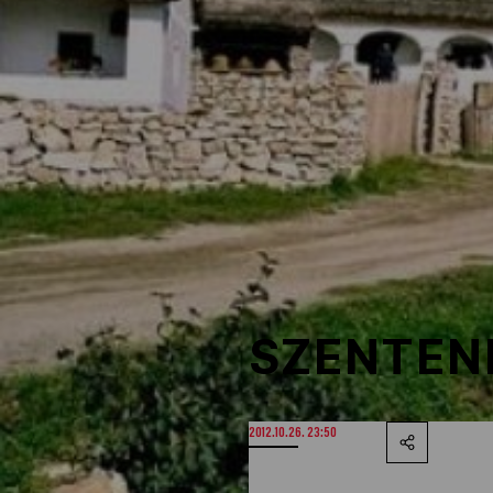
NOB
Társszervezetek
OVEP
Adatbank
SZENTEN
2012.10.26. 23:50