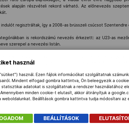
ések alapján részvételi rekord várható. Az előnevezés szeptem
kát.
i indulót regisztráltak, így a 2008-as brüsszeli csúcsot Szentendre 
kategóriákban is rekordszámú nevezés érkezett: az U23-as mező
 neve szerepel a nevezési listán.
a hagyományosan erős „mezei futó nemzetek” adják, Nagy-Britan
iket használ
 több mint 40 atlétát nevezett a hat versenyszámra. A rendező 
okságok történetében
"sütiket") használ. Ezen fájlok információkat szolgáltatnak számunk
ásairól. Mindent elfogad gombra kattintva, Ön beleegyezik a cookie
or 1. Ferrara
 statisztikai adatokat is szolgáltatnak a rendszer használatához e
nőtt 1. Malmő
 Amennyiben minden cookie-t elutasít, akkor átirányítjuk a google.
ingsdorf
 a weboldalunkat. Beállítások gombra kattintva tudja módosítani a
urg
no),
FOGADOM
BEÁLLÍTÁSOK
ELUTASÍT
jának ad lehetőséget, hogy hazai pályán, a család és a b