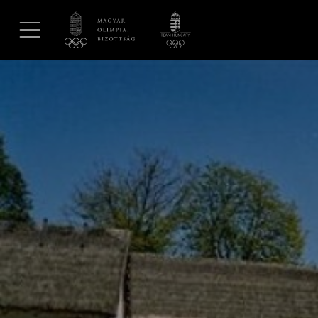
UGRÁS A TARTALOMRA »
Hírek
Galéria
Dakar 2026
Los Angeles 2028
MOB
Kettőskarrier-program