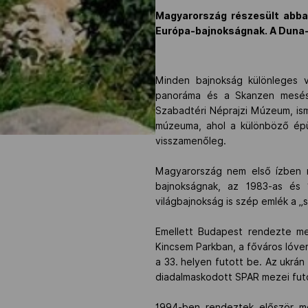
Magyarország részesült abba
Európa-bajnokságnak. A Duna-p
Minden bajnokság különleges v
panoráma és a Skanzen mesés 
Szabadtéri Néprajzi Múzeum, is
múzeuma, ahol a különböző épül
visszamenőleg.
Magyarország nem első ízben r
bajnokságnak, az 1983-as és 
világbajnokság is szép emlék a „
Emellett Budapest rendezte me
Kincsem Parkban, a főváros lóver
a 33. helyen futott be. Az ukrán
diadalmaskodott SPAR mezei fut
1994-ben rendeztek először me