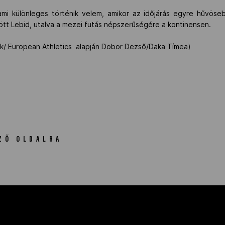
i különleges történik velem, amikor az időjárás egyre hűvöseb
ött Lebid, utalva a mezei futás népszerűségére a kontinensen.
Track/ European Athletics alapján Dobor Dezső/Daka Tímea)
ZŐ OLDALRA