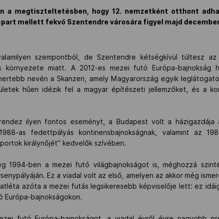
n a megtiszteltetésben, hogy 12. nemzetként otthont adh
art mellett fekvő Szentendre városára figyel majd december 
alamilyen szempontból, de Szentendre kétségkívül túltesz az
környezete miatt. A 2012-es mezei futó Európa-bajnokság he
mertebb nevén a Skanzen, amely Magyarország egyik leglátogato
etek hűen idézik fel a magyar építészeti jellemzőket, és a kor
endez ilyen fontos eseményt, a Budapest volt a házigazdája
1988-as fedettpályás kontinensbajnokságnak, valamint az 19
sportok királynőjét” kedvelők szívében.
g 1994-ben a mezei futó világbajnokságot is, méghozzá szinté
senypályáján. Ez a viadal volt az első, amelyen az akkor még ismere
 atléta azóta a mezei futás legsikeresebb képviselője lett: ez idá
ó Európa-bajnokságokon.
zei futó Európa-bajnokságot, a viadal évről évre nagyobb pres