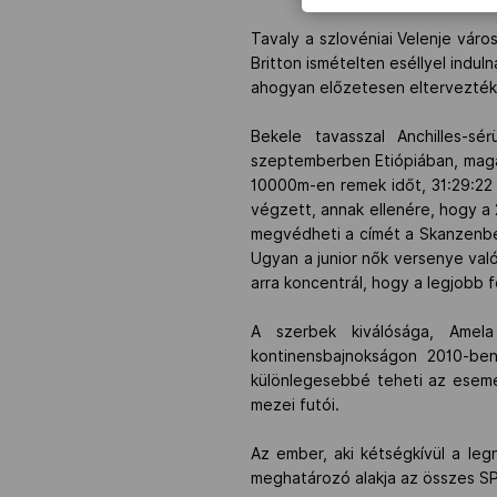
Tavaly a szlovéniai Velenje váro
Britton ismételten eséllyel indul
ahogyan előzetesen eltervezték
Bekele tavasszal Anchilles-s
szeptemberben Etiópiában, magasl
10000m-en remek időt, 31:29:22 
végzett, annak ellenére, hogy a 
megvédheti a címét a Skanzenbe
Ugyan a junior nők versenye val
arra koncentrál, hogy a legjobb 
A szerbek kiválósága, Amel
kontinensbajnokságon 2010-ben
különlegesebbé teheti az esemé
mezei futói.
Az ember, aki kétségkívül a le
meghatározó alakja az összes SP