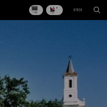
86
707
HÍREK
nap
nap