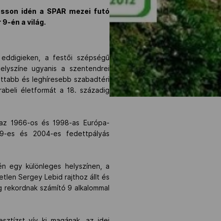
asson idén a SPAR mezei futó
9-én a világ.
 eddigieken, a festői szépségű
lyszíne ugyanis a szentendrei
ttabb és leghíresebb szabadtéri
abeli életformát a 18. századig
 az 1966-os és 1998-as Európa-
89-es és 2004-es fedettpályás
n egy különleges helyszínen, a
tlen Sergey Lebid rajthoz állt és
ig rekordnak számító 9 alkalommal
ztízst vív ki magának, az idei