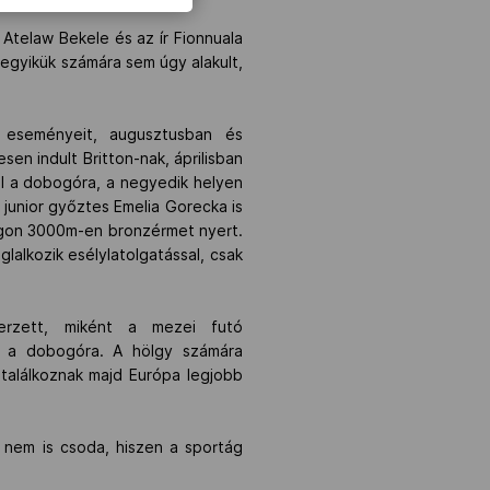
 Atelaw Bekele és az ír Fionnuala
k egyikük számára sem úgy alakult,
y eseményeit, augusztusban és
en indult Britton-nak, áprilisban
el a dobogóra, a negyedik helyen
 junior győztes Emelia Gorecka is
ágon 3000m-en bronzérmet nyert.
alkozik esélylatolgatással, csak
erzett, miként a mezei futó
ik a dobogóra. A hölgy számára
találkoznak majd Európa legjobb
 nem is csoda, hiszen a sportág