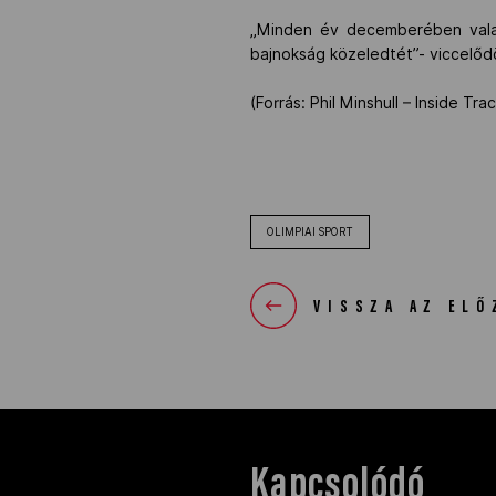
„Minden év decemberében valam
bajnokság közeledtét”- viccelőd
(Forrás: Phil Minshull – Inside 
OLIMPIAI SPORT
VISSZA AZ ELŐ
Kapcsolódó