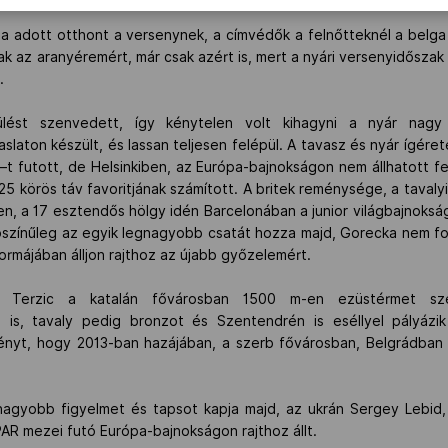
sa adott otthont a versenynek, a címvédők a felnőtteknél a belga
nak az aranyéremért, már csak azért is, mert a nyári versenyidősza
.
érülést szenvedett, így kénytelen volt kihagyni a nyár nag
aton készült, és lassan teljesen felépül. A tavasz és nyár ígéretes
–t futott, de Helsinkiben, az Európa-bajnokságon nem állhatott f
25 körös táv favoritjának számított. A britek reménysége, a tavalyi
n, a 17 esztendős hölgy idén Barcelonában a junior világbajnoks
ószínűleg az egyik legnagyobb csatát hozza majd, Gorecka nem fogl
formájában álljon rajthoz az újabb győzelemért.
a Terzic a katalán fővárosban 1500 m-en ezüstérmet sz
 is, tavaly pedig bronzot és Szentendrén is eséllyel pályáz
nyt, hogy 2013-ban hazájában, a szerb fővárosban, Belgrádban 
gnagyobb figyelmet és tapsot kapja majd, az ukrán Sergey Lebid,
AR mezei futó Európa-bajnokságon rajthoz állt.