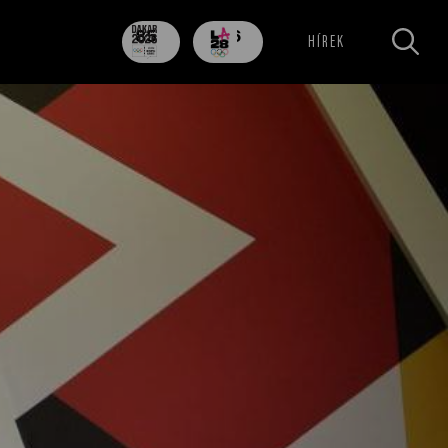
85
706
HÍREK
nap
nap