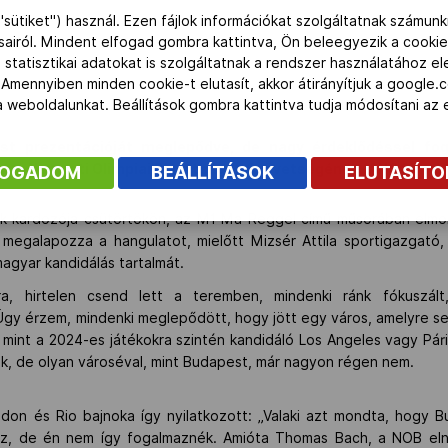
"sütiket") használ. Ezen fájlok információkat szolgáltatnak számunk
ásairól. Mindent elfogad gombra kattintva, Ön beleegyezik a cookie
 statisztikai adatokat is szolgáltatnak a rendszer használatához e
 Amennyiben minden cookie-t elutasít, akkor átirányítjuk a google.
 a weboldalunkat. Beállítások gombra kattintva tudja módosítani a
est prezentációját meglepődve, de nagy érdeklődéssel fo
n, a Nemzeti Olimpiai Bizottságok Szövetségének (ANOC) múlt
FOGADOM
BEÁLLÍTÁSOK
ELUTASÍT
nok kardozója csütörtökön, az M1 Ma Reggel című műsorában elmo
 megalapozza a hangulatot, mielőtt Mizsér Attila sportigazgató,
agyar kandidálás tartalmát.
a, hirtelen csend lett a teremben, mindenki ránk fókuszált
 Úgy érzem, mindenki meglepődött, hogy jött egy város, amelyre se
k, mint a 2024-es játékokra szintén kandidáló Los Angeles vagy Pá
ok, de olyan városéval, mint Budapest, már nagyon régen nem.
ndon és Rio bajnoka így nyilatkozott:
„Valaki azt mondta, hogy Bu
az, de én nem így fogalmaznék. Amióta Thomas Bach, a NOB elnö