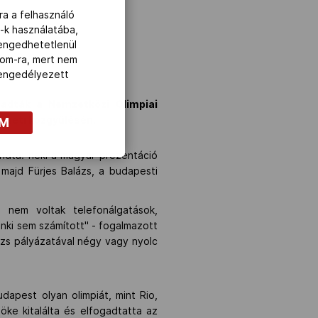
ra a felhasználó
-k használatába,
lengedhetetlenül
com-ra, mert nem
z engedélyezett
gadták a Nemzetközi Olimpiai
 heti közgyűlésén.
OM
ndta: neki a magyar prezentáció
 majd Fürjes Balázs, a budapesti
, nem voltak telefonálgatások,
nki sem számított" - fogalmazott
rizs pályázatával négy vagy nyolc
dapest olyan olimpiát, mint Rio,
ke kitalálta és elfogadtatta az