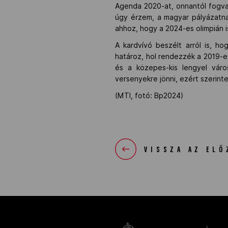
Agenda 2020-at, onnantól fogva e
úgy érzem, a magyar pályázatna
ahhoz, hogy a 2024-es olimpián i
A kardvívó beszélt arról is, 
határoz, hol rendezzék a 2019-es
és a közepes-kis lengyel vár
versenyekre jönni, ezért szerint
(MTI, fotó: Bp2024)
VISSZA AZ ELŐ