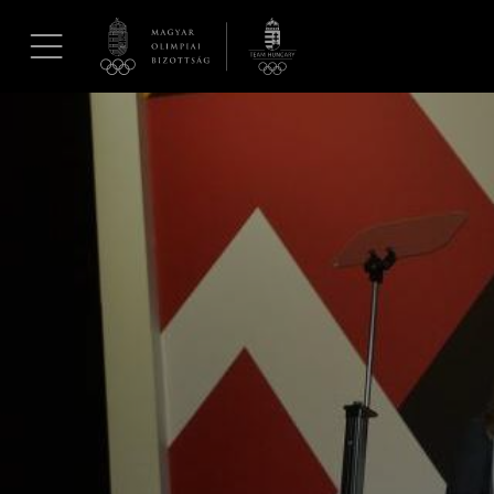
UGRÁS A TARTALOMRA »
Hírek
Galéria
Dakar 2026
Los Angeles 2028
MOB
Kettőskarrier-program