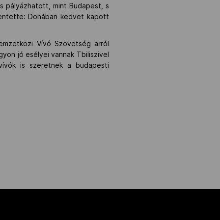
és pályázhatott, mint Budapest, s
lentette: Dohában kedvet kapott
emzetközi Vívó Szövetség arról
yon jó esélyei vannak Tbiliszivel
ívók is szeretnek a budapesti