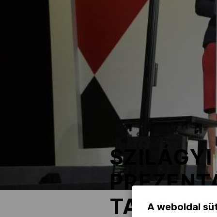
NOB
Társszervezetek
OVEP
Adatbank
SZILÁGYI
PREZENT
TAGOKAT
A weboldal süt