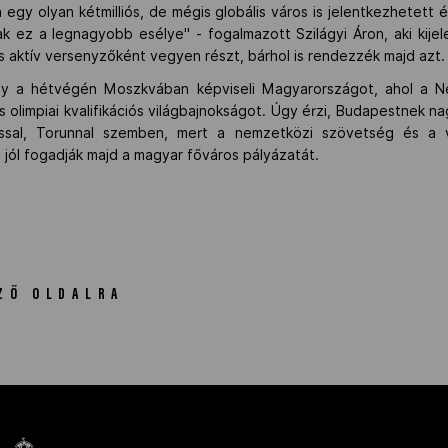
gy olyan kétmilliós, de mégis globális város is jelentkezhetett 
k ez a legnagyobb esélye" - fogalmazott Szilágyi Áron, aki kije
s aktív versenyzőként vegyen részt, bárhol is rendezzék majd azt.
hogy a hétvégén Moszkvában képviseli Magyarországot, ahol a N
 olimpiai kvalifikációs világbajnokságot. Úgy érzi, Budapestnek nag
ossal, Torunnal szemben, mert a nemzetközi szövetség és a v
e jól fogadják majd a magyar főváros pályázatát.
ZŐ OLDALRA