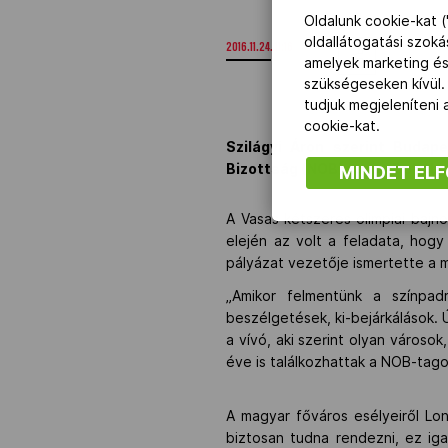
Oldalunk cookie-kat (
oldallátogatási szok
2016.11.24. 11:16
amelyek marketing és
szükségeseken kívül.
tudjuk megjeleníteni
cookie-kat.
Szilágyi Áron szerint Budap
Bizottság (NOB) tagjai Dohába
MINDET EL
A Vasas kétszeres olimpiai baj
elején az volt a feladata, hogy
pályázat vezetője ismertette a m
„Amikor felmentünk a színpadr
beszélgetések, ki-bejárkálások.
a vívó, aki szerint olyan városo
éve is találkozhattak a NOB-tag
A magyar főváros esélyeiről Lo
biztosan tudna rendezni, ez ig