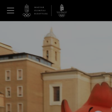
UGRÁS A TARTALOMRA »
Hírek
Galéria
Dakar 2026
Los Angeles 2028
MOB
Kettőskarrier-program