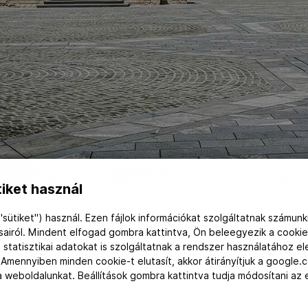
iket használ
"sütiket") használ. Ezen fájlok információkat szolgáltatnak számunk
ásairól. Mindent elfogad gombra kattintva, Ön beleegyezik a cookie
zük meg, hogy idén két olyan ország a házigazdája az EYOF-nak,
 statisztikai adatokat is szolgáltatnak a rendszer használatához e
legeredményesebb fiataljainak: Szlovénia mellett a másik Olaszor
 Amennyiben minden cookie-t elutasít, akkor átirányítjuk a google.
januárban az olimpiai fesztivál lángja, akkor a téli versenyekkel.
 a weboldalunkat. Beállítások gombra kattintva tudja módosítani a
s 23. és 29. között rendezik Európa 2012-es kulturális fővárosába
int 2400 sportoló versenyez 11 sportágban/szakágban. A Dráva-pa