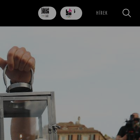
85
706
HÍREK
nap
nap