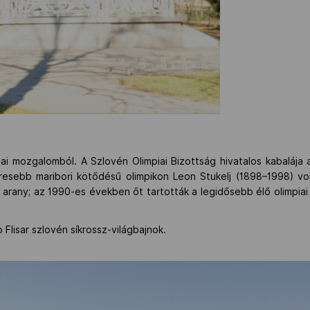
ai mozgalomból. A Szlovén Olimpiai Bizottság hivatalos kabalája a
híresebb maribori kötődésű olimpikon Leon Stukelj (1898–1998) vo
3 arany; az 1990-es években őt tartották a legidősebb élő olimpia
 Flisar szlovén síkrossz-világbajnok.