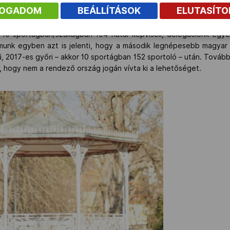
nagypályás változat helyett), mountain bike (új sportág), országút
FOGADOM
BEÁLLÍTÁSOK
ELUTASÍT
da kerül a programba.
0 sportágban/szakágban 104 fiatal képviseli, delegációnk egy
ámunk egyben azt is jelenti, hogy a második legnépesebb magya
, 2017-es győri – akkor 10 sportágban 152 sportoló – után. Továb
 hogy nem a rendező ország jogán vívta ki a lehetőséget.