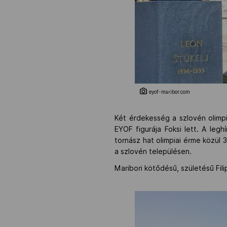
eyof-maribor.com
Két érdekesség a szlovén olimpi
EYOF figurája Foksi lett. A leg
tornász hat olimpiai érme közül 
a szlovén településen.
Maribori kötődésű, születésű Filip