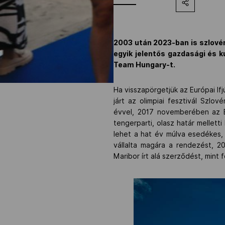
2003 után 2023-ban is szlovén 
egyik jelentős gazdasági és k
Team Hungary-t.
Ha visszapörgetjük az Európai Ifj
járt az olimpiai fesztivál Szl
évvel, 2017 novemberében az Eu
tengerparti, olasz határ mellett
lehet a hat év múlva esedékes,
vállalta magára a rendezést, 2
Maribor írt alá szerződést, mint 