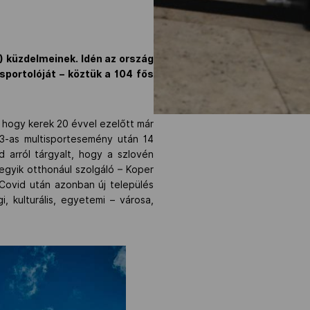
F) küzdelmeinek. Idén az ország
sportolóját – köztük a 104 fős
k, hogy kerek 20 évvel ezelőtt már
03-as multisportesemény után 14
 arról tárgyalt, hogy a szlovén
 egyik otthonául szolgáló – Koper
Covid után azonban új település
 kulturális, egyetemi – városa,