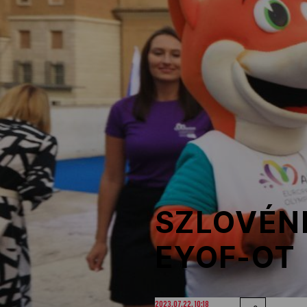
NOB
Társszervezetek
OVEP
Adatbank
SZLOVÉN
EYOF-OT
2023.07.22. 10:18