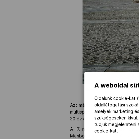
A weboldal süt
eyof-maribor.com
Oldalunk cookie-kat (
oldallátogatási szok
Azt már csak zárójelesen jegyez
amelyek marketing és
multisporteseményt a kontinens 
szükségeseken kívül.
30 év elteltével tért vissza idén 
tudjuk megjeleníteni
A 17. nyári EYOF-ot 2023. júliu
cookie-kat.
Mariborban egy héten át több m