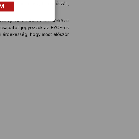
i kerékpár, tenisz, torna, úszás,
OM
edül gördeszkában nem mérkőzik
r csapatot jegyezzük az EYOF-ok
bi érdekesség, hogy most először