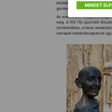
kézilabda, 3×3-as kosárlabda (a 
MINDET EL
gördeszka (új sportág) és röplab
Az eseményen Magyarországot 1
meg. A 104 fős sportolói létsz
történetében, a hazai rendezésű
szerepel röplabdacsapatunk úgy,