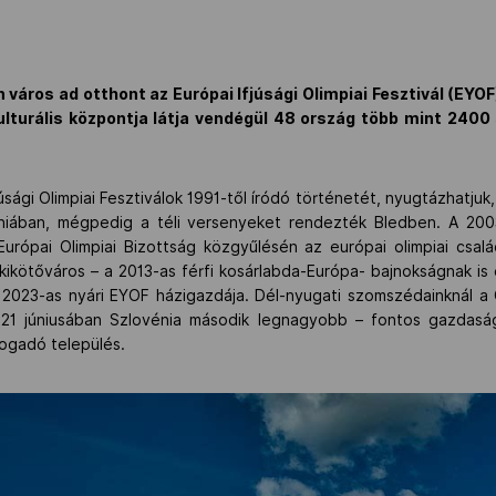
város ad otthont az Európai Ifjúsági Olimpiai Fesztivál (EYO
ulturális központja látja vendégül 48 ország több mint 2400 
úsági Olimpiai Fesztiválok 1991-től íródó történetét, nyugtázhatju
ovéniában, mégpedig a téli versenyeket rendezték Bledben. A 20
rópai Olimpiai Bizottság közgyűlésén az európai olimpiai család
i kikötőváros – a 2013-as férfi kosárlabda-Európa- bajnokságnak is
 2023-as nyári EYOF házigazdája. Dél-nyugati szomszédainknál a 
021 júniusában Szlovénia második legnagyobb – fontos gazdasági,
fogadó település.