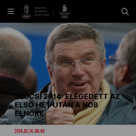
UGRÁS A TARTALOMRA »
Hírek
Galéria
Dakar 2026
SZOCSI 2014: ELÉGEDETT AZ
Los Angeles 2028
ELSŐ HÉT UTÁN A NOB
ELNÖKE
MOB
2014.02.14. 06:48