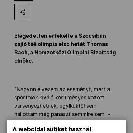
Kettőskarrier-program
NOB
Elégedetten értékelte a Szocsiban
zajló téli olimpia első hetét Thomas
Bach, a Nemzetközi Olimpiai Bizottság
Társszervezetek
elnöke.
OVEP
"Nagyon élvezem az eseményt, mert a
Adatbank
sportolók kiváló körülmények között
versenyezhetnek, egyiküktől sem
hallottam még panaszt semmire sem" -
jelentette ki a német sportvezető.
A weboldal sütiket használ