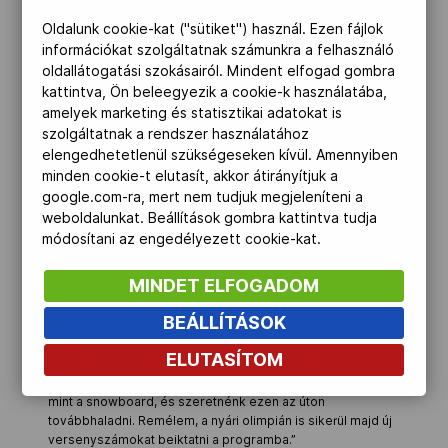
A NOB-elnök Vlagyimir Putyint is
Oldalunk cookie-kat ("sütiket") használ. Ezen fájlok
dicsérte, kiemelve: az orosz államfő sokat
információkat szolgáltatnak számunkra a felhasználó
tett azért, hogy a játékok résztvevőinek
oldallátogatási szokásairól. Mindent elfogad gombra
tökéletes körülményeket teremtsenek.
kattintva, Ön beleegyezik a cookie-k használatába,
amelyek marketing és statisztikai adatokat is
szolgáltatnak a rendszer használatához
„Ez egy nagyszerű olimpia a sportolók
elengedhetetlenül szükségeseken kívül. Amennyiben
számára" – vélekedett Bach a téli játékok
minden cookie-t elutasít, akkor átirányítjuk a
hatodik napján. "Nagyon sok
google.com-ra, mert nem tudjuk megjeleníteni a
weboldalunkat. Beállítások gombra kattintva tudja
versenyzővel beszélgettem és eddig egy
módosítani az engedélyezett cookie-kat.
panaszt sem hallottam. Mindenki
elégedett a létesítményekkel és az
MINDET ELFOGADOM
olimpiai faluval.”
BEÁLLÍTÁSOK
A NOB elnöke a 12 új versenyszámról is
ELUTASÍTOM
beszélt.
„Alkalmazkodnunk kell a modern időkhöz. Már
eddig is alkalmazkodtunk olyan sportágak beiktatásával,
mint a snowboard, és szeretnénk ezen az úton
továbbhaladni. Remélem, a nyári olimpián is sikerül majd új
versenyszámokat beiktatni a programba.”