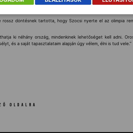
mint mondta: néhány óra alatt meg lehet szokni ezeket az apró
rossz döntésnek tartotta, hogy Szocsi nyerte el az olimpia re
hatja ki néhány ország, mindenkinek lehetőséget kell adni. Oro
yt, és a saját tapasztalataim alapján úgy vélem, élni is tud vele.”
ZŐ OLDALRA