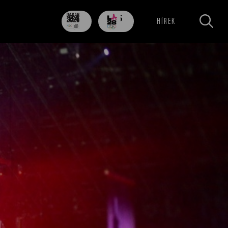
84
705
HÍREK
nap
nap