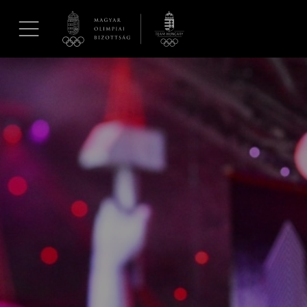
UGRÁS A TARTALOMRA »
Hírek
Galéria
Dakar 2026
Los Angeles 2028
MOB
Kettőskarrier-program