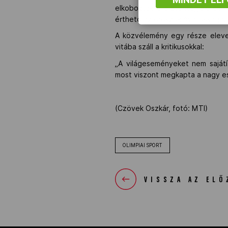
elkoboztak a biztonságiak, ám 
érthető az oroszok óvatossága.
A közvélemény egy része eleve 
vitába száll a kritikusokkal:
„A világeseményeket nem sajátít
most viszont megkapta a nagy esél
(Czövek Oszkár, fotó: MTI)
OLIMPIAI SPORT
VISSZA AZ ELŐ