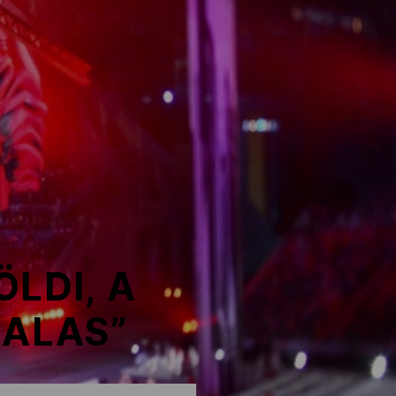
ÖLDI, A
NALAS”