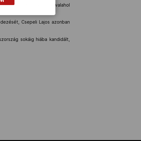
 kellemetlenségeket, és valahol
ndezését, Csepeli Lajos azonban
szország sokáig hiába kandidált,