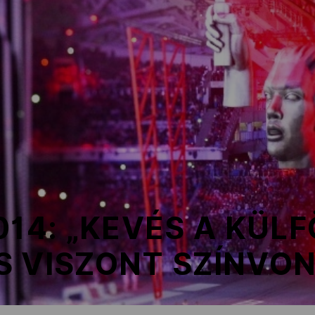
014: „KEVÉS A KÜLF
S VISZONT SZÍNVO