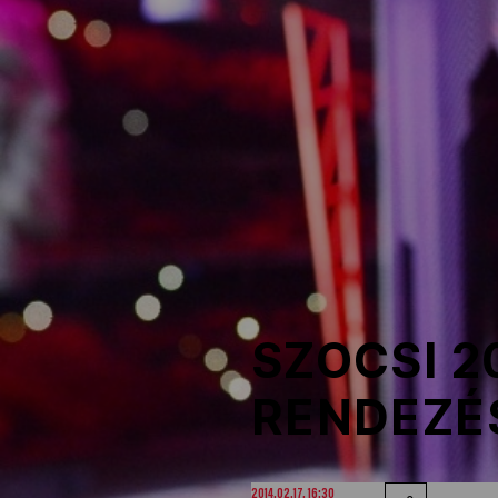
NOB
Társszervezetek
OVEP
Adatbank
SZOCSI 2
RENDEZÉ
2014.02.17. 16:30