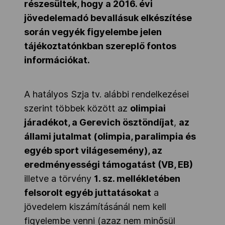
részesültek, hogy a 2016. évi
Kettőskarrier-program
jövedelemadó bevallásuk elkészítése
során vegyék figyelembe jelen
tájékoztatónkban szereplő fontos
NOB
információkat.
Társszervezetek
A hatályos Szja tv. alábbi rendelkezései
szerint többek között az
olimpiai
járadékot, a Gerevich ösztöndíjat
,
az
OVEP
állami jutalmat (olimpia, paralimpia és
egyéb sport világesemény), az
Adatbank
eredményességi támogatást (VB, EB)
illetve a törvény
1. sz. mellékletében
felsorolt egyéb juttatásokat
a
jövedelem kiszámításánál nem kell
figyelembe venni (azaz nem minősül