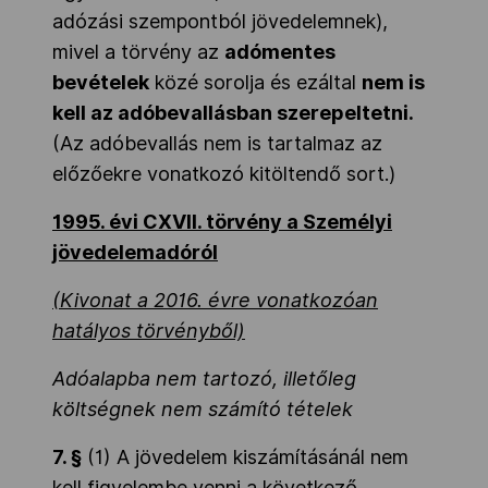
adózási szempontból jövedelemnek),
mivel a törvény az
adómentes
bevételek
közé sorolja és ezáltal
nem is
kell az adóbevallásban szerepeltetni.
(Az adóbevallás nem is tartalmaz az
előzőekre vonatkozó kitöltendő sort.)
1995. évi CXVII. törvény a Személyi
jövedelemadóról
(Kivonat a 2016. évre vonatkozóan
hatályos törvényből)
Adóalapba nem tartozó, illetőleg
költségnek nem számító tételek
7. §
(1) A jövedelem kiszámításánál nem
kell figyelembe venni a következő