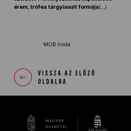
érem, trófea tárgyiasult formája
(…)
MOB Iroda
VISSZA AZ ELŐZŐ
OLDALRA