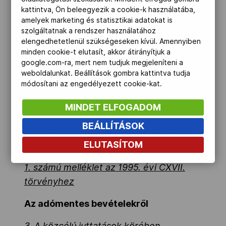
meghatározott részéről rendelkező
kattintva, Ön beleegyezik a cookie-k használatába,
nyilatkozatot adni.
amelyek marketing és statisztikai adatokat is
szolgáltatnak a rendszer használatához
(3) Az (1)-(2) bekezdésben foglaltakat
elengedhetetlenül szükségeseken kívül. Amennyiben
nem kell alkalmazni, ha a magánszemély
minden cookie-t elutasít, akkor átirányítjuk a
google.com-ra, mert nem tudjuk megjeleníteni a
az adóévben egyáltalán nem szerzett
weboldalunkat. Beállítások gombra kattintva tudja
bevételt, vagy kizárólag olyan bevételt
módosítani az engedélyezett cookie-kat.
szerzett, amelyet nem kell bevallania.
MINDET ELFOGADOM
Nem kell bevallani azt a bevételt,
BEÁLLÍTÁSOK
a)
amelyet a jövedelem kiszámításánál
ELUTASÍTOM
nem kell figyelembe venni.
1. számú melléklet az 1995. évi CXVII.
törvényhez
Az adómentes bevételekről
3. A közcélú juttatások körében