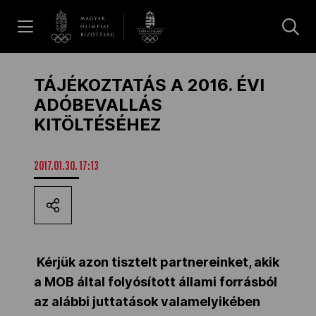
UGRÁS A TARTALOMRA »
Hírek
TÁJÉKOZTATÁS A 2016. ÉVI
ADÓBEVALLÁS
KITÖLTÉSÉHEZ
Galéria
2017.01.30. 17:13
Dakar 2026
Los Angeles 2028
Kérjük azon tisztelt partnereinket, akik
a MOB által folyósított állami forrásból
MOB
az alábbi juttatások valamelyikében