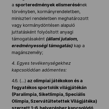
a
sporteredmények elismerésé
nek
törvényben, kormányrendeletben,
miniszteri rendeletben meghatározott
vagy kormánydöntésen alapuló
juttatásként folyósított anyagi
támogatásaként
(állami jutalom,
eredményességi támogatás)
kap a
magánszemély;
4. Egyes tevékenységekhez
kapcsolódóan adómentes:
4.6. (…)
az olimpiai játékokon és a
fogyatékos sportolók világjátékán
(Paralimpia, Siketlimpia, Speciális
Olimpia, Szervátültetettek Világjátéka)
szerzett 1-6. helyezéshez kapcsolódó