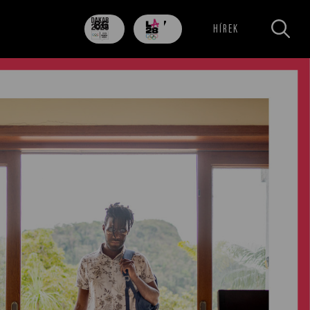
86
707
HÍREK
nap
nap