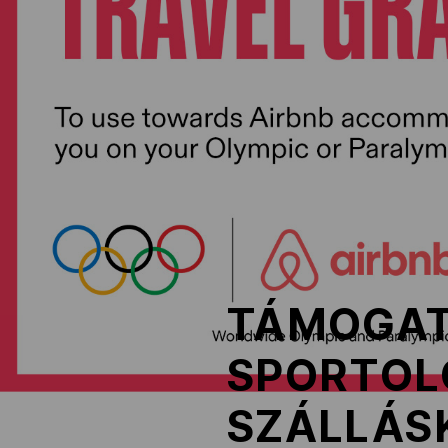
NOB
Társszervezetek
OVEP
Adatbank
TÁMOGAT
SPORTOL
SZÁLLÁS