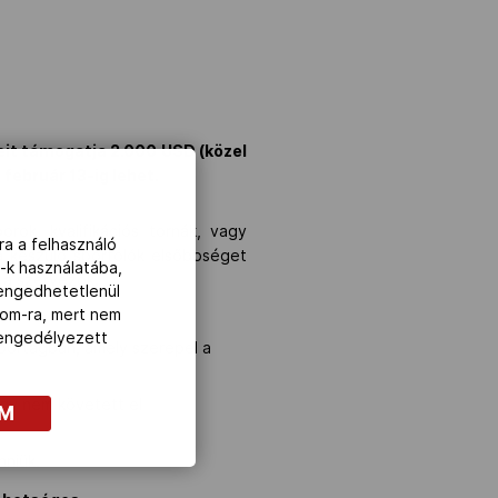
eit támogatja 2.000 USD (közel
 február 13-ig lehet.
rok, kvalifikációs tornák, vagy
ra a felhasználó
ra készülő sportolók elsőbbséget
-k használatába,
k a szervezők.
lengedhetetlenül
com-ra, mert nem
z engedélyezett
 sportágban, amely szerepel a
agy nem követett el
OM
nniük.