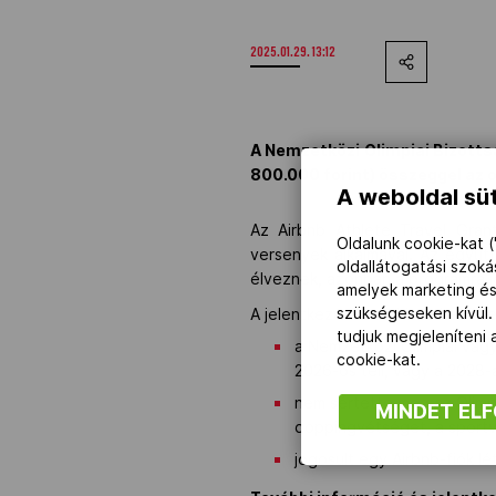
2025.01.29. 13:12
A Nemzetközi Olimpiai Bizotts
800.000 forint) összeggel az ol
A weboldal süt
Az Airbnb Athlete Travel Grant
Oldalunk cookie-kat (
versenyek alkalmával. Az együtt
oldallátogatási szok
élveznek, azonban a programra jog
amelyek marketing és
szükségeseken kívül.
A jelentkezéshez a következő fel
tudjuk megjeleníteni
a Nemzetközi Olimpiai vagy
cookie-kat.
2026-os téli, vagy a 2028-a
nem sértette meg az Olimpi
MINDET EL
doppingvétséget, a sportve
jogosult egy Airbnb-fiók lé