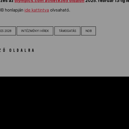
ezés az
olympics.com athlete365 oldalon
2025. február 13-ig 
OB honlapján
ide kattintva
olvsaható.
ES 2028
INTÉZMÉNYI HÍREK
TÁMOGATÁS
NOB
ZŐ OLDALRA