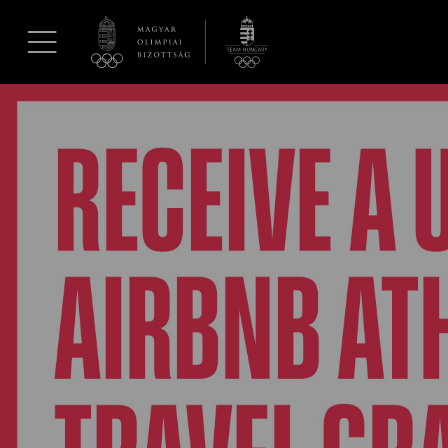
UGRÁS A TARTALOMRA »
Hírek
Galéria
Dakar 2026
Los Angeles 2028
MOB
Kettőskarrier-program