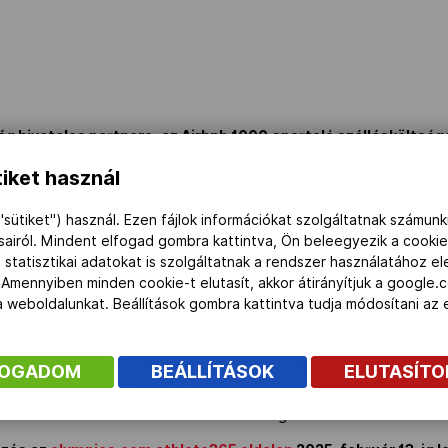
ág hivatalos partnere, az Airbnb 1000 sportoló szállásköltség
impiai és paralimpiai játékokig vezető úton. Jelentkezni 2025.
iket használ
 az Airbnb-szállásköltségeket hivatott csökkenteni az edzőtábo
"sütiket") használ. Ezen fájlok információkat szolgáltatnak számunk
működés során 2025-ben a jövő évi milánói-cortinai téli olimpiá
ásairól. Mindent elfogad gombra kattintva, Ön beleegyezik a cookie
osult valamennyi nyári és téli sportoló jelentkezését is bátorítjá
 statisztikai adatokat is szolgáltatnak a rendszer használatához e
 Amennyiben minden cookie-t elutasít, akkor átirányítjuk a google.
tételeknek kell megfelelni:
 a weboldalunkat. Beállítások gombra kattintva tudja módosítani a
 Paralimpiai Bizottság által elismert szövetség élsportolója olyan
s Los Angeles-i nyári olimpia programján;
ai Chartát, a Nemzetközi Paralimpiai Bizottság szabálykönyvét, v
FOGADOM
BEÁLLÍTÁSOK
ELUTASÍT
rsenyek integritása elleni cselekedetet;
trehozására. Az Airbnb-felhasználóknak legalább 18 évesnek kell le