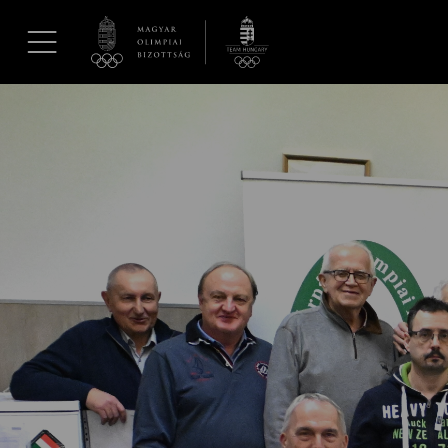
UGRÁS A TARTALOMRA »
Hírek
Galéria
Dakar 2026
Los Angeles 2028
MOB
Kettőskarrier-program