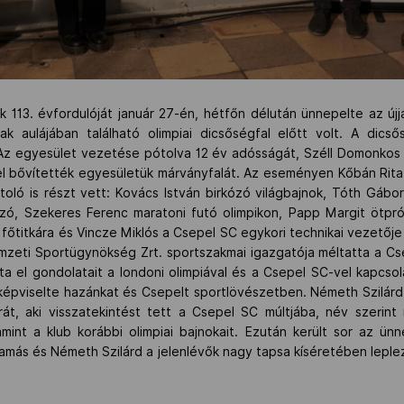
 113. évfordulóját január 27-én, hétfőn délután ünnepelte az újj
 aulájában található olimpiai dicsőségfal előtt volt. A dicső
. Az egyesület vezetése pótolva 12 év adósságát, Széll Domonkos
el bővítették egyesületük márványfalát. Az eseményen Kőbán Rita 
toló is részt vett: Kovács István birkózó világbajnok, Tóth Gábo
zó, Szekeres Ferenc maratoni futó olimpikon, Papp Margit ötpró
főtitkára és Vincze Miklós a Csepel SC egykori technikai vezetője
emzeti Sportügynökség Zrt. sportszakmai igazgatója méltatta a Cs
 el gondolatait a londoni olimpiával és a Csepel SC-vel kapcsol
n képviselte hazánkat és Csepelt sportlövészetben. Németh Szilárd
át, aki visszatekintést tett a Csepel SC múltjába, név szerint
amint a klub korábbi olimpiai bajnokait. Ezután került sor az ünn
más és Németh Szilárd a jelenlévők nagy tapsa kíséretében leplezt