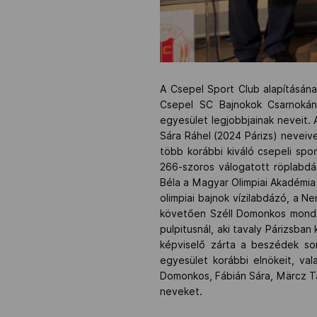
A Csepel Sport Club alapításának
Csepel SC Bajnokok Csarnokának
egyesület legjobbjainak neveit
Sára Ráhel (2024 Párizs) neveiv
több korábbi kiváló csepeli spor
266-szoros válogatott röplabdá
Béla a Magyar Olimpiai Akadémia 
olimpiai bajnok vízilabdázó, a N
követően Széll Domonkos mondta
pulpitusnál, aki tavaly Párizsba
képviselő zárta a beszédek sor
egyesület korábbi elnökeit, val
Domonkos, Fábián Sára, Märcz Ta
neveket.