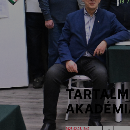
NOB
Társszervezetek
OVEP
Adatbank
TARTALM
AKADÉMI
2025.02.05. 13:40