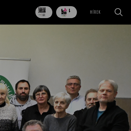
83
704
HÍREK
nap
nap