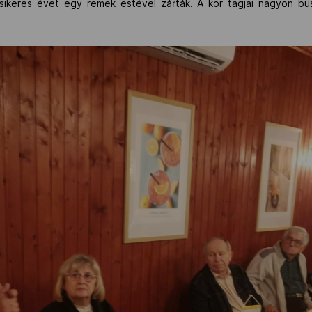
sikeres évet egy remek estével zárták. A kör tagjai nagyon b
.