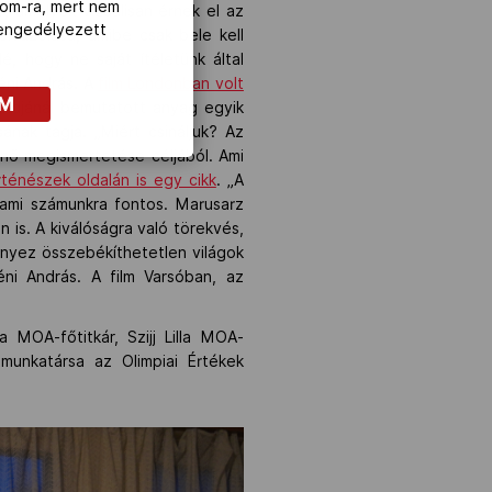
com-ra, mert nem
, amelyek vizuálisan érnek el az
z engedélyezett
lvázolása, amibe csak bele kell
é, hogy ne saját ítéletünk által
yéni András. A
film Londonban volt
OM
tandjánál bemutatott anyag egyik
nak tagja. „Miért csináljuk? Az
nő megismertetése céljából. Ami
rténészek oldalán is egy cikk
. „A
 ami számunkra fontos. Marusarz
is. A kiválóságra való törekvés,
ényez összebékíthetetlen világok
éni András. A film Varsóban, az
MOA-főtitkár, Szijj Lilla MOA-
munkatársa az Olimpiai Értékek