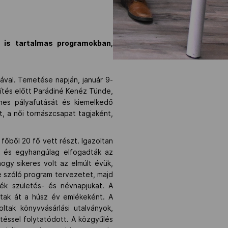
n is tartalmas programokban,
lával. Temetése napján, január 9-
títés előtt Parádiné Kenéz Tünde,
gnes pályafutását és kiemelkedő
, a női tornászcsapat tagjaként,
főből 20 fő vett részt. Igazoltan
ák és egyhangúlag elfogadták az
gy sikeres volt az elmúlt évük,
re szóló program tervezetet, majd
ték születés- és névnapjukat. A
dtak át a húsz év emlékeként. A
ltak könyvvásárlási utalványok,
etéssel folytatódott. A közgyűlés