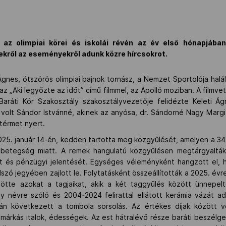
az olimpiai körei és iskolái révén az év első hónapjába
ekről az eseményekről adunk közre hírcsokrot.
gnes, ötszörös olimpiai bajnok tornász, a Nemzet Sportolója halá
 „Aki legyőzte az időt” című filmmel, az Apolló moziban. A filmve
aráti Kör Szakosztály szakosztályvezetője felidézte Keleti Á
volt Sándor Istvánné, akinek az anyósa, dr. Sándorné Nagy Margit
térmet nyert.
 2025. január 14-én, kedden tartotta meg közgyűlését, amelyen a 34 
és betegség miatt. A remek hangulatú közgyűlésen megtárgyalt
t és pénzügyi jelentését. Egységes véleményként hangzott el, ho
lszó jegyében zajlott le. Folytatásként összeállították a 2025. év
tötte azokat a tagjaikat, akik a két taggyűlés között ünnepel
 névre szóló és 2004-2024 felirattal ellátott kerámia vázát a
n következett a tombola sorsolás. Az értékes díjak között vo
 márkás italok, édességek. Az est hátralévő része baráti beszélg