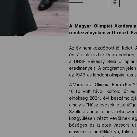
A Magyar Olimpiai Akadémia 
rendezvényeken vett részt. Ez
Az év nem kezdődött jól Keleti Á
én rá emlékeztek Debrecenben, az
a DHSE Békessy Béla Olimpiai B
eredményeit. A programon jelen 
az 1948-as londoni olimpián ezüs
A Várpalotai Olimpiai Baráti Kör
10 fő volt távol, külföldi út 
elnökség 2024. évi beszámolójá
amely a "Húsz évesek lettünk" je
Szöllősi János elnök felköszön
közgyűlésen részt vevőknek egy
bőséges és ízletes vacsora utá
masszázs ajándékkártya, falióra,