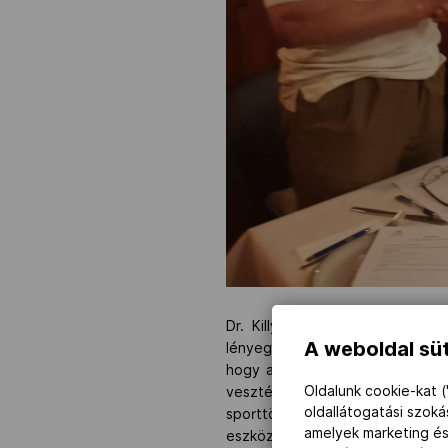
Dr. Killyéni András, a MOA taná
A weboldal süt
lényegét, valamint azt, hogy mi
hogy a magyar sport- és olimpiat
Oldalunk cookie-kat (
vesztésről, újra felállásról 
oldallátogatási szok
sporttörténeti tudományos kuta
amelyek marketing és
eszközökkel kiemelünk olyan 