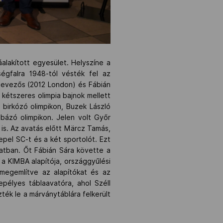
áalakított egyesület. Helyszíne a
ségfalra 1948-tól vésték fel az
 evezős (2012 London) és Fábián
kétszeres olimpia bajnok mellett
r birkózó olimpikon, Buzek László
bázó olimpikon. Jelen volt Győr
 is. Az avatás előtt Märcz Tamás,
epel SC-t és a két sportolót. Ezt
atban. Őt Fábián Sára követte a
 a KIMBA alapítója, országgyűlési
 megemlítve az alapítókat és az
epélyes táblaavatóra, ahol Széll
ék le a márványtáblára felkerült