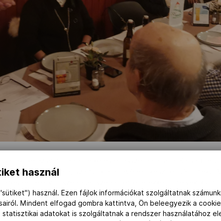
csának kolozsvári tagja felkérésre összefoglalta a Borsafüred oli
iket használ
ért fontosak számára, számunkra a jövőben készítendő filmek. „Mi
örténet tele van szebbnél szebb történetekkel, amelyek kitartásr
"sütiket") használ. Ezen fájlok információkat szolgáltatnak számunk
szólnak, és amelyeket érdemes elvinni széles körben az érdek
ásairól. Mindent elfogad gombra kattintva, Ön beleegyezik a cookie
tásra építve. A tudomány eszközeivel építjük fel a kutatást 
 statisztikai adatokat is szolgáltatnak a rendszer használatához e
rövid történeteket, amelyeket érdemes megmutatni, amelyekn