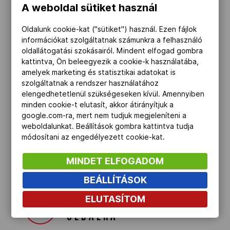
A weboldal sütiket használ
törökországi világbajnokságon viszont
csak hatodik lett az általa irányított
Oldalunk cookie-kat ("sütiket") használ. Ezen fájlok
válogatott.
információkat szolgáltatnak számunkra a felhasználó
oldallátogatási szokásairól. Mindent elfogad gombra
Scariolo utódja várhatóan a 128-szoros
kattintva, Ön beleegyezik a cookie-k használatába,
spanyol válogatott Juan Antonio Orenga
amelyek marketing és statisztikai adatokat is
lesz.
szolgáltatnak a rendszer használatához
elengedhetetlenül szükségeseken kívül. Amennyiben
minden cookie-t elutasít, akkor átirányítjuk a
(Forrás: MTI)
google.com-ra, mert nem tudjuk megjeleníteni a
weboldalunkat. Beállítások gombra kattintva tudja
módosítani az engedélyezett cookie-kat.
MINDET ELFOGADOM
OLIMPIAI SPORT
BEÁLLÍTÁSOK
ELUTASÍTOM
VISSZA AZ ELŐZŐ
OLDALRA