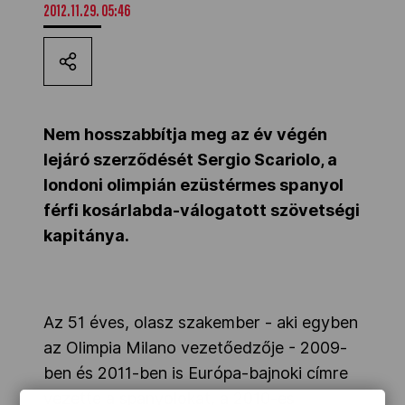
2012.11.29. 05:46
Kettőskarrier-program
NOB
Nem hosszabbítja meg az év végén
lejáró szerződését Sergio Scariolo, a
Társszervezetek
londoni olimpián ezüstérmes spanyol
férfi kosárlabda-válogatott szövetségi
OVEP
kapitánya.
Adatbank
Az 51 éves, olasz szakember - aki egyben
az Olimpia Milano vezetőedzője - 2009-
ben és 2011-ben is Európa-bajnoki címre
vezette a spanyolokat, a 2010-es