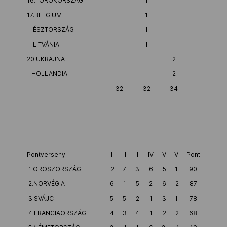
16.TÖRÖKORSZÁG
1
1
17.BELGIUM
1
ÉSZTORSZÁG
1
LITVÁNIA
1
20.UKRAJNA
2
HOLLANDIA
2
32
32
34
Pontverseny
I
II
III
IV
V
VI
Pont
1.OROSZORSZÁG
2
7
3
6
5
1
90
2.NORVÉGIA
6
1
5
2
6
2
87
3.SVÁJC
5
5
2
1
3
1
78
4.FRANCIAORSZÁG
4
3
4
1
2
2
68