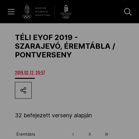
UGRÁS A TARTALOMRA »
Hírek
TÉLI EYOF 2019 -
SZARAJEVÓ, ÉREMTÁBLA /
PONTVERSENY
Galéria
2019.02.12. 20:57
Dakar 2026
Los Angeles 2028
32 befejezett verseny alapján
MOB
Éremtábla
I
II
III