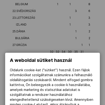
BELGIUM
1
1
8
22.SVÉDORSZÁG
3
6
23.LETTORSZÁG
1
3
IZLAND
1
3
25.DÁNIA
1
2
BULGÁRIA
1
2
27.GRÚZIA
1
1
32
32
34
30
35
31
A weboldal sütiket használ
Oldalunk cookie-kat ("sütiket") használ. Ezen fájlok
Alpesi sízés fiúk műlesiklás és óriás-
információkat szolgáltatnak számunkra a felhasználó
oldallátogatási szokásairól. Mindent elfogad gombra
műlesiklás versenyszámban két
kattintva, Ön beleegyezik a cookie-k használatába,
bronzérmet osztottak.
amelyek marketing és statisztikai adatokat is
Az alpesi sízés paralell csapat számban
szolgáltatnak a rendszer használatához
elengedhetetlenül szükségeseken kívül. Amennyiben
mind a 4 negyeddöntős nemzet az 5.
minden cookie-t elutasít, akkor átirányítjuk a