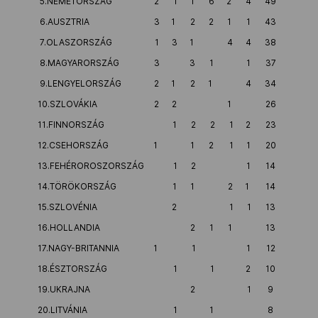
5.NÉMETORSZÁG
2
1
1
6
2
4
49
6.AUSZTRIA
3
1
2
2
1
1
43
7.OLASZORSZÁG
1
3
1
4
4
38
8.MAGYARORSZÁG
3
3
1
1
37
9.LENGYELORSZÁG
2
1
2
1
4
34
10.SZLOVÁKIA
2
2
1
26
11.FINNORSZÁG
1
2
2
1
2
23
12.CSEHORSZÁG
1
1
2
1
1
20
13.FEHÉROROSZORSZÁG
1
2
1
14
14.TÖRÖKORSZÁG
1
1
2
1
14
15.SZLOVÉNIA
2
1
1
13
16.HOLLANDIA
2
1
1
13
17.NAGY-BRITANNIA
1
1
1
12
18.ÉSZTORSZÁG
1
1
2
10
19.UKRAJNA
2
1
9
20.LITVÁNIA
1
1
8