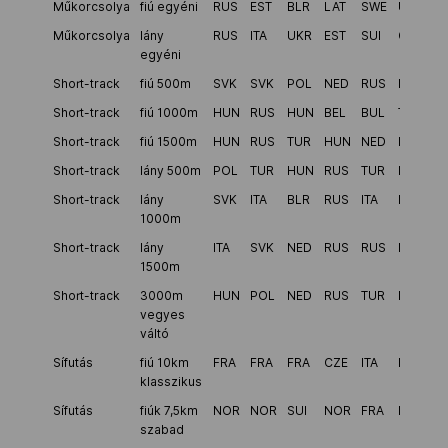
Műkorcsolya
fiú egyéni
RUS
EST
BLR
LAT
SWE
UKR
Műkorcsolya
lány
RUS
ITA
UKR
EST
SUI
GEO
egyéni
Short-track
fiú 500m
SVK
SVK
POL
NED
RUS
ITA
Short-track
fiú 1000m
HUN
RUS
HUN
BEL
BUL
TUR
Short-track
fiú 1500m
HUN
RUS
TUR
HUN
NED
ITA
Short-track
lány 500m
POL
TUR
HUN
RUS
TUR
POL
Short-track
lány
SVK
ITA
BLR
RUS
ITA
POL
1000m
Short-track
lány
ITA
SVK
NED
RUS
RUS
HUN
1500m
Short-track
3000m
HUN
POL
NED
RUS
TUR
POL
vegyes
váltó
Sífutás
fiú 10km
FRA
FRA
FRA
CZE
ITA
NOR
klasszikus
Sífutás
fiúk 7,5km
NOR
NOR
SUI
NOR
FRA
FRA
szabad