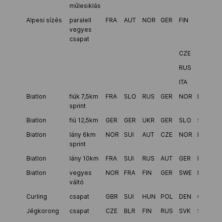
műlesiklás
Alpesi sízés
paralell
FRA
AUT
NOR
GER
FIN
vegyes
csapat
CZE
RUS
ITA
Biatlon
fiúk 7,5km
FRA
SLO
RUS
GER
NOR
BLR
sprint
Biatlon
fiú 12,5km
GER
GER
UKR
GER
SLO
SLO
Biatlon
lány 6km
NOR
SUI
AUT
CZE
NOR
FIN
sprint
Biatlon
lány 10km
FRA
SUI
RUS
AUT
GER
ITA
Biatlon
vegyes
NOR
FRA
FIN
GER
SWE
POL
váltó
Curling
csapat
GBR
SUI
HUN
POL
DEN
GER
Jégkorong
csapat
CZE
BLR
FIN
RUS
SVK
SUI