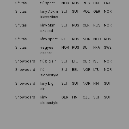
Sífutás
fiú sprint
NOR
RUS
RUS
FIN
FRA
EST
Sífutás
lány 7.5km
SUI
SUI
POL
GER
NOR
NOR
klasszikus
Sífutás
lány 5km
SUI
RUS
GER
RUS
NOR
EST
szabad
Sífutás
lány sprint
POL
RUS
NOR
NOR
RUS
FRA
Sífutás
vegyes
NOR
RUS
SUI
FRA
SWE
GER
csapat
Snowboard
fiú big air
SUI
LTU
GBR
ISL
NOR
RUS
Snowboard
fiú
SIU
BEL
NOR
LTU
NOR
GBR
slopestyle
Snowboard
lány big
SUI
SUI
NOR
FIN
SUI
CZE
air
Snowboard
lány
GER
FIN
CZE
SUI
SUI
ITA
slopestyle