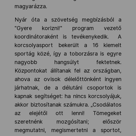
magyarázza.
Nyár óta a szövetség megbízásból a
"Gyere korizni!" program vezető
koordinátoraként is tevékenykedik. A
korcsolyasport bekerült a 16 kiemelt
sportág közé, így a toborzásra is egyre
nagyobb hangsúlyt fektetnek.
Központokat állítanak fel az országban,
ahova az ovisok délelőttönként ingyen
járhatnak, de a délutáni csoportok is
kapnak segítséget: ha nincs korcsolyájuk,
akkor biztosítanak számukra. „Csodálatos
az elejétől ott lenni! Tömegeket
szeretnénk mozgósítani; először
megmutatni, megismertetni a sportot,