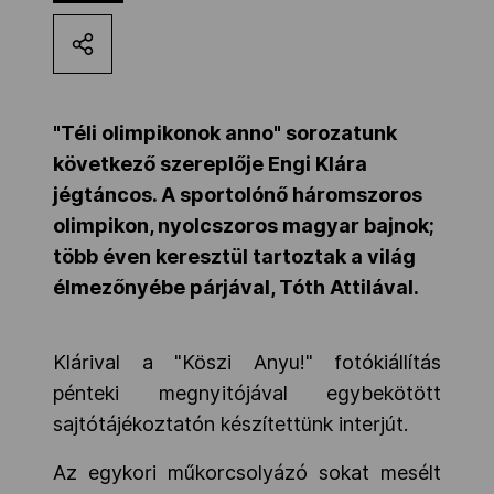
Kettőskarrier-program
NOB
"Téli olimpikonok anno" sorozatunk
következő szereplője Engi Klára
jégtáncos. A sportolónő háromszoros
Társszervezetek
olimpikon, nyolcszoros magyar bajnok;
több éven keresztül tartoztak a világ
OVEP
élmezőnyébe párjával, Tóth Attilával.
Adatbank
Klárival a "Köszi Anyu!" fotókiállítás
pénteki megnyitójával egybekötött
sajtótájékoztatón készítettünk interjút.
Az egykori műkorcsolyázó sokat mesélt