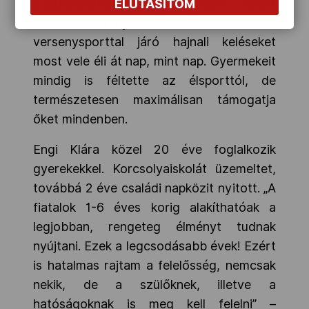
megtapasztalta a pontozásos sport
ELUTASÍTOM
minden hátrányát. Fia triatlonozik, a
versenysporttal járó hajnali keléseket
most vele éli át nap, mint nap. Gyermekeit
mindig is féltette az élsporttól, de
természetesen maximálisan támogatja
őket mindenben.
Engi Klára közel 20 éve foglalkozik
gyerekekkel. Korcsolyaiskolát üzemeltet,
továbbá 2 éve családi napközit nyitott. „A
fiatalok 1-6 éves korig alakíthatóak a
legjobban, rengeteg élményt tudnak
nyújtani. Ezek a legcsodásabb évek! Ezért
is hatalmas rajtam a felelősség, nemcsak
nekik, de a szülőknek, illetve a
hatóságoknak is meg kell felelni” –