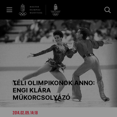
UGRÁS A TARTALOMRA »
Hírek
Galéria
Dakar 2026
TÉLI OLIMPIKONOK ANNO:
Los Angeles 2028
ENGI KLÁRA
MŰKORCSOLYÁZÓ
MOB
2014.02.09. 14:18