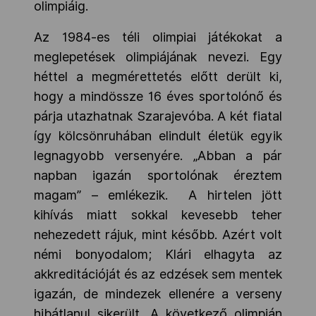
olimpiáig.
Az 1984-es téli olimpiai játékokat a
meglepetések olimpiájának nevezi. Egy
héttel a megmérettetés előtt derült ki,
hogy a mindössze 16 éves sportolónő és
párja utazhatnak Szarajevóba. A két fiatal
így kölcsönruhában elindult életük egyik
legnagyobb versenyére. „Abban a pár
napban igazán sportolónak éreztem
magam” – emlékezik. A hirtelen jött
kihívás miatt sokkal kevesebb teher
nehezedett rájuk, mint később. Azért volt
némi bonyodalom; Klári elhagyta az
akkreditációját és az edzések sem mentek
igazán, de mindezek ellenére a verseny
hibátlanul sikerült. A következő olimpián