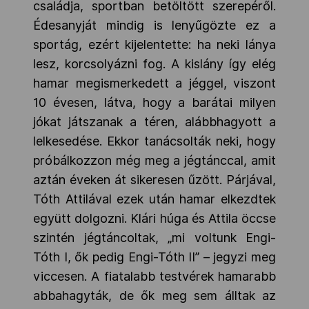
családja, sportban betöltött szerepéről.
Édesanyját mindig is lenyűgözte ez a
sportág, ezért kijelentette: ha neki lánya
lesz, korcsolyázni fog. A kislány így elég
hamar megismerkedett a jéggel, viszont
10 évesen, látva, hogy a barátai milyen
jókat játszanak a téren, alábbhagyott a
lelkesedése. Ekkor tanácsolták neki, hogy
próbálkozzon még meg a jégtánccal, amit
aztán éveken át sikeresen űzött. Párjával,
Tóth Attilával ezek után hamar elkezdtek
együtt dolgozni. Klári húga és Attila öccse
szintén jégtáncoltak, „mi voltunk Engi-
Tóth I, ők pedig Engi-Tóth II” – jegyzi meg
viccesen. A fiatalabb testvérek hamarabb
abbahagyták, de ők meg sem álltak az