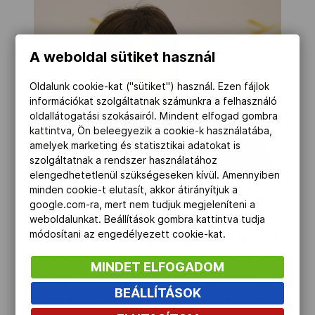
A weboldal sütiket használ
Oldalunk cookie-kat ("sütiket") használ. Ezen fájlok
információkat szolgáltatnak számunkra a felhasználó
oldallátogatási szokásairól. Mindent elfogad gombra
kattintva, Ön beleegyezik a cookie-k használatába,
amelyek marketing és statisztikai adatokat is
szolgáltatnak a rendszer használatához
elengedhetetlenül szükségeseken kívül. Amennyiben
minden cookie-t elutasít, akkor átirányítjuk a
„És hogy mire vagyok a legbüszkébb a
google.com-ra, mert nem tudjuk megjeleníteni a
pályafutásomon kívül? A gyerekeimre!” –
weboldalunkat. Beállítások gombra kattintva tudja
módosítani az engedélyezett cookie-kat.
húzza ki magát. Nagylánya sokáig táncolt,
illetve balettozott, a „kicsit” pedig a
MINDET ELFOGADOM
rövidpályás gyorskorcsolya vonzza,
BEÁLLÍTÁSOK
aminek anyukája külön örül, hiszen ő