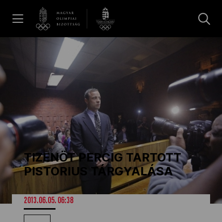
UGRÁS A TARTALOMRA »
Hírek
Galéria
Dakar 2026
TIZENÖT PERCIG TARTOTT
Los Angeles 2028
PISTORIUS TÁRGYALÁSA
MOB
2013.06.05. 06:38