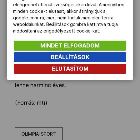
elengedhetetlenül szükségeseken kívül. Amennyiben
barátnőjét, Reeva Steenkamp modellt. Ha
minden cookie-t elutasít, akkor átirányítjuk a
bűnösnek találják, Pistorius akár
google.com-ra, mert nem tudjuk megjeleníteni a
életfogytiglani szabadságvesztéssel is
weboldalunkat. Beállítások gombra kattintva tudja
módosítani az engedélyezett cookie-kat.
sújtható. A védelem szerint tragikus
félreértés történt: a sportoló betörőnek
MINDET ELFOGADOM
vélte barátnőjét, akit a ház sötét
BEÁLLÍTÁSOK
fürdőszobájában lőtt le.
ELUTASÍTOM
Reeva Steenkamp éppen augusztus 19-én
lenne harminc éves.
(Forrás: mti)
OLIMPIAI SPORT