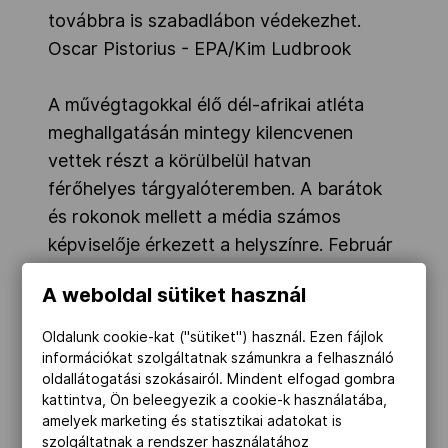
továbbra is szabadlábon védekezhet.
Oscar Pistorius - EPA/Kim Ludbrook
A művégtagokkal élő dél-afrikai atléta
meghallgatásán mintegy kilencvenen
vettek részt a körülbelül hatvan
férőhelyes tárgyalóteremben. A barátok
és rokonok mellett a média számos
képviselője érkezett a helyszínre. Február
óta ez volt az első alkalom, hogy Pistorius
A weboldal sütiket használ
bíróság elé állt. Akkor óvadék ellenében
szabadlábra helyezték.
Oldalunk cookie-kat ("sütiket") használ. Ezen fájlok
információkat szolgáltatnak számunkra a felhasználó
oldallátogatási szokásairól. Mindent elfogad gombra
A dél-afrikai államügyészség szándékos
kattintva, Ön beleegyezik a cookie-k használatába,
emberöléssel vádolja a sportolót, aki
amelyek marketing és statisztikai adatokat is
2013. február 14-én agyonlőtte 29 éves
szolgáltatnak a rendszer használatához