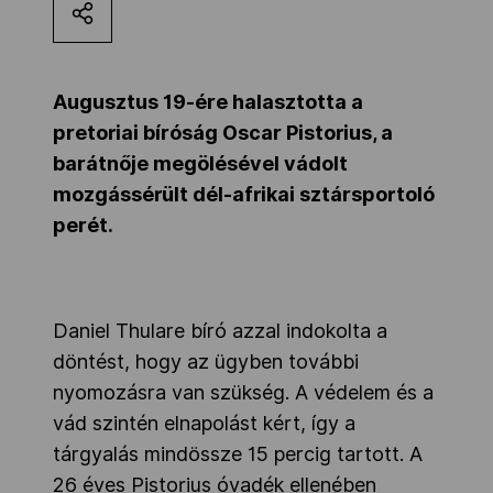
Kettőskarrier-program
Augusztus 19-ére halasztotta a
NOB
pretoriai bíróság Oscar Pistorius, a
barátnője megölésével vádolt
mozgássérült dél-afrikai sztársportoló
Társszervezetek
perét.
OVEP
Daniel Thulare bíró azzal indokolta a
Adatbank
döntést, hogy az ügyben további
nyomozásra van szükség. A védelem és a
vád szintén elnapolást kért, így a
tárgyalás mindössze 15 percig tartott. A
26 éves Pistorius óvadék ellenében