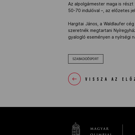
Az alpolgármester maga is részt
50-70 indulóval –, az előzetes j
Hargitai János, a Waldlaufer cé
szeretnék megtartani Nyíregyház
gyalogló eseményen a nyírségi 
SZABADIDŐSPORT
VISSZA AZ ELŐ