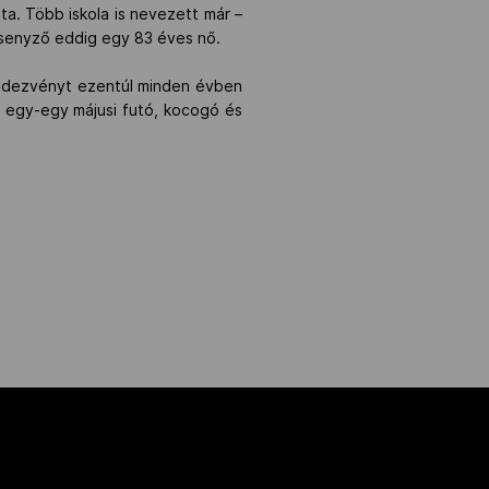
a. Több iskola is nevezett már –
ersenyző eddig egy 83 éves nő.
rendezvényt ezentúl minden évben
d egy-egy májusi futó, kocogó és