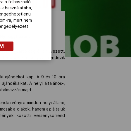
ra a felhasználó
-k használatába,
lengedhetetlenül
com-ra, mert nem
z engedélyezett
 Nyíregyházán.
OM
ortszergyártó cégről elnevezett,
stói-erdő tornapályáján rendezik
nki ajándékot kap. A 9 és 10 óra
jándékaikat. A helyi általános-,
jutalmazzák majd.
ndezvényre minden helyi állami,
emcsak a diákok, hanem az általuk
mények közötti versenysorrend