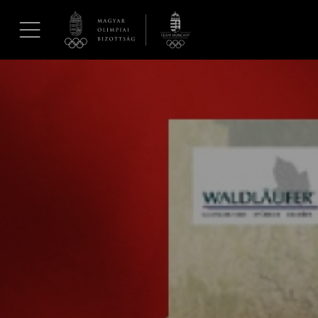
UGRÁS A TARTALOMRA »
Hírek
Galéria
Dakar 2026
Los Angeles 2028
MOB
Kettőskarrier-program