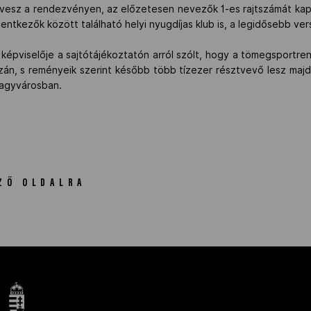
 vesz a rendezvényen, az előzetesen nevezők 1-es rajtszámát kapt
elentkezők között található helyi nyugdíjas klub is, a legidősebb v
g képviselője a sajtótájékoztatón arról szólt, hogy a tömegsport
án, s reményeik szerint később több tízezer résztvevő lesz maj
nagyvárosban.
ZŐ OLDALRA