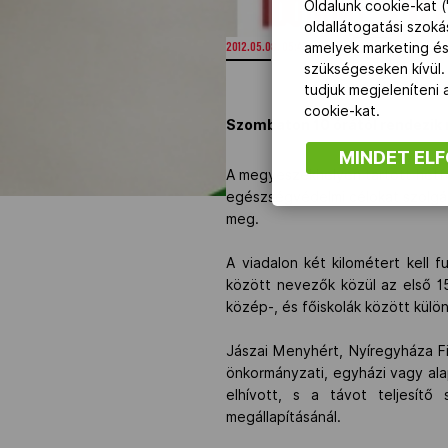
Oldalunk cookie-kat (
oldallátogatási szok
amelyek marketing és
2012.05.08. 05:45
szükségeseken kívül.
tudjuk megjeleníteni
cookie-kat.
Szombaton 10 órától rendezik 
MINDET EL
A megyeszékhelyen tartott hétfő
egészségvédelmi célokat szolgál
meg.
A viadalon két kilométert kell 
között nevezők közül az első 15
közép-, és főiskolák között külön
Jászai Menyhért, Nyíregyháza F
önkormányzati, egyházi vagy alap
elhívott, s a távot teljesít
megállapításánál.