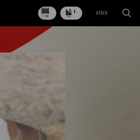
85
706
HÍREK
nap
nap