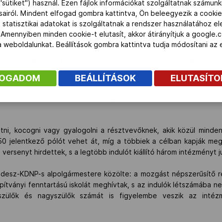
"sütiket") használ. Ezen fájlok információkat szolgáltatnak számunk
ásairól. Mindent elfogad gombra kattintva, Ön beleegyezik a cookie
 statisztikai adatokat is szolgáltatnak a rendszer használatához e
 Amennyiben minden cookie-t elutasít, akkor átirányítjuk a google.
 a weboldalunkat. Beállítások gombra kattintva tudja módosítani a
meg az I. Waldlaufer futó és gyalogló tömegsportrendezvényt
FOGADOM
BEÁLLÍTÁSOK
ELUTASÍT
i sajtótájékoztatón Vass László főszervező elmondta: a német sp
ó eseményt a 120 ezer lakosú nagyváros északi szélén elterülő Só
futni, kocogni vagy gyalogolni a résztvevőknek, akik közül minde
0 jelentkező pólót vehet át, míg a többiek a célban kapják meg a
 versenyt hirdettek, s a legtöbb indulót kiállító három intézményt 
idesz-KDNP-s alpolgármestere közölte: a mozgást népszerűsítő re
ítványi fenntartású iskolát meghívtak, s az indulók létszámába n
ő szülők és nagyszülők számát is figyelembe veszik az intéz