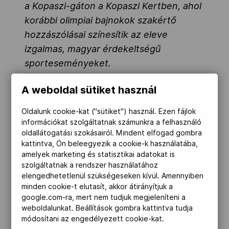
a Kopaszi-gáton a Kopaszi Kertben, ahol
Kettőskarrier-program
korábbi olimpiai bajnokok szakértő
hozzászólásai színesítik az eleve
izgalmas, magyar érdekeltségű
NOB
sporteseményeket.
A MOB érdekes kerekasztal-
A weboldal sütiket használ
Társszervezetek
beszélgetésekkel, izgalmas
Oldalunk cookie-kat ("sütiket") használ. Ezen fájlok
programokkal, a közös drukkolás
információkat szolgáltatnak számunkra a felhasználó
élményével várja a rajongókat, ráadásul
OVEP
oldallátogatási szokásairól. Mindent elfogad gombra
az olimpiáról hazatérő sportolók egy
kattintva, Ön beleegyezik a cookie-k használatába,
amelyek marketing és statisztikai adatokat is
része is egyenesen a klubba jön, hogy itt
szolgáltatnak a rendszer használatához
Adatbank
számoljon be először első kézből az
elengedhetetlenül szükségeseken kívül. Amennyiben
élményeikről.
minden cookie-t elutasít, akkor átirányítjuk a
google.com-ra, mert nem tudjuk megjeleníteni a
Az eseményhez természetesen a
weboldalunkat. Beállítások gombra kattintva tudja
módosítani az engedélyezett cookie-kat.
Magyar Olimpiai Bizottság stratégiai