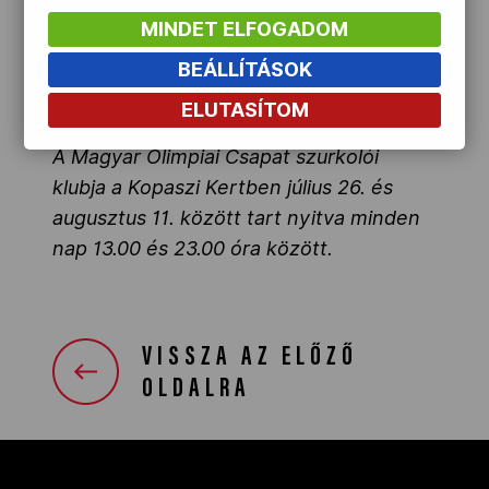
partnerei is csatlakoznak – kísérő
MINDET ELFOGADOM
programokkal, extra élményekkel. A
BEÁLLÍTÁSOK
délutánok, esték házigazdája Fazekas
Erzsébet és Léderer Ákos lesz.
ELUTASÍTOM
A Magyar Olimpiai Csapat szurkolói
klubja a Kopaszi Kertben július 26. és
augusztus 11. között tart nyitva minden
nap 13.00 és 23.00 óra között.
VISSZA AZ ELŐZŐ
OLDALRA