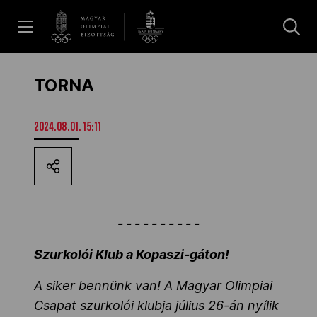
UGRÁS A TARTALOMRA »
Hírek
TORNA
Galéria
2024.08.01. 15:11
Dakar 2026
- - - - - - - - - -
Los Angeles 2028
Szurkolói Klub a Kopaszi-gáton!
A siker bennünk van! A Magyar Olimpiai
MOB
Csapat szurkolói klubja július 26-án nyílik