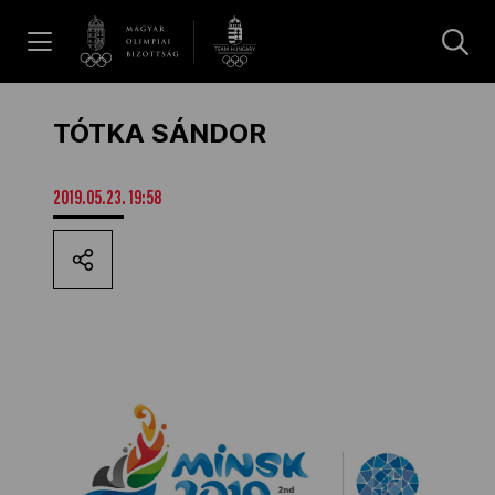
UGRÁS A TARTALOMRA »
Hírek
TÓTKA SÁNDOR
Galéria
2019.05.23. 19:58
Dakar 2026
Los Angeles 2028
MOB