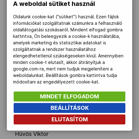
A weboldal sütiket használ
Oldalunk cookie-kat ("sütiket") használ. Ezen fájlok
információkat szolgáltatnak számunkra a felhasználó
Sportág, versenyszám
:
oldallátogatási szokásairól. Mindent elfogad gombra
kattintva, Ön beleegyezik a cookie-k használatába,
Kajak-kenu, K-2 1000m, K-4 500m
amelyek marketing és statisztikai adatokat is
szolgáltatnak a rendszer használatához
Szül. dátum, hely:
elengedhetetlenül szükségeseken kívül. Amennyiben
minden cookie-t elutasít, akkor átirányítjuk a
1994.07.27., Mezőtúr
google.com-ra, mert nem tudjuk megjeleníteni a
weboldalunkat. Beállítások gombra kattintva tudja
Klub:
módosítani az engedélyezett cookie-kat.
Körös Kajak SE (anyaegyesület)
MINDET ELFOGADOM
UTE
BEÁLLÍTÁSOK
Edző:
ELUTASÍTOM
Kovács Gábor (nevelőedző)
Hüvös Viktor