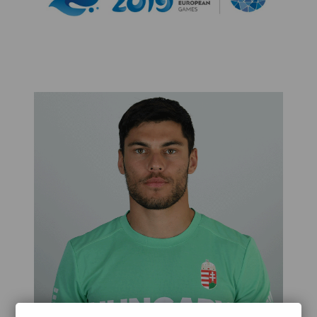
Kettőskarrier-program
NOB
Társszervezetek
OVEP
Adatbank