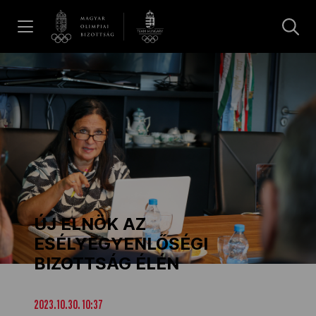
UGRÁS A TARTALOMRA »
Hírek
Galéria
Dakar 2026
ÚJ ELNÖK AZ
Los Angeles 2028
ESÉLYEGYENLŐSÉGI
BIZOTTSÁG ÉLÉN
MOB
2023.10.30. 10:37