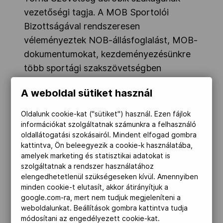
vezetőségi tagja. A MOB Sportolói
Bizottságával rendszeresen
véleményeztek NOB-állásfoglalást, MOB-
dokumentumokat, kezdeményezésünkre
több sportági szakszövetségben
megalakították a sportolói bizottságot,
A weboldal sütiket használ
valamint személyesen vagy online módon
részt vettek a NOB és az Európai Olimpiai
Oldalunk cookie-kat ("sütiket") használ. Ezen fájlok
Bizottság fórumain. A magyar olimpiai
információkat szolgáltatnak számunkra a felhasználó
oldallátogatási szokásairól. Mindent elfogad gombra
család képviseletében járt többek közt a
kattintva, Ön beleegyezik a cookie-k használatába,
9. Nemzetközi Sportolói Fórumon
amelyek marketing és statisztikai adatokat is
Lausanne-ban, valamint a Buenos Aires-i
szolgáltatnak a rendszer használatához
elengedhetetlenül szükségeseken kívül. Amennyiben
ifjúsági olimpiát megelőző olimpiai
minden cookie-t elutasít, akkor átirányítjuk a
fórumon. Az esélyegyenlőségi bizottság
google.com-ra, mert nem tudjuk megjeleníteni a
októberi megbeszélése már az ő
weboldalunkat. Beállítások gombra kattintva tudja
módosítani az engedélyezett cookie-kat.
irányítása mellett zajlott.