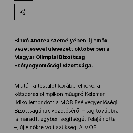
Kettőskarrier-program
NOB
Sinkó Andrea személyében új elnök
vezetésével ülésezett októberben a
Társszervezetek
Magyar Olimpiai Bizottság
Esélyegyenlőségi Bizottsága.
OVEP
Miután a testület korábbi elnöke, a
kétszeres olimpikon műugró Kelemen
Adatbank
Ildikó lemondott a MOB Esélyegyenlőségi
Bizottságának vezetéséről – tag továbbra
is maradt, egyben segítségét felajánlotta
–, új elnökre volt szükség. A MOB