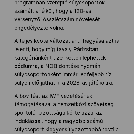
programban szereplő súlycsoportok
számát, anélkül, hogy a 120-as
versenyzői összlétszám növelését
engedélyezte volna.
A teljes kvóta változatlanul hagyása azt is
jelenti, hogy míg tavaly Párizsban
kategóriánként tizenketten léphettek
pódiumra, a NOB döntése nyomán
súlycsoportonként immár legfeljebb tíz
súlyemelő juthat ki a 2028-as játékokra.
A bővítést az IWF vezetésének
támogatásával a nemzetközi szövetség
sportolói bizottsága kérte azzal az
indoklással, hogy a nagyobb számú
súlycsoport kiegyensúlyozottabbá teszi a