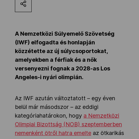
Kettőskarrier-program
NOB
A Nemzetközi Súlyemelő Szövetség
(IWF) elfogadta és honlapján
közzétette az új súlycsoportokat,
Társszervezetek
amelyekben a férfiak és a nők
versenyezni fognak a 2028-as Los
Angeles-i nyári olimpián.
OVEP
Az IWF azután változtatott – egy éven
Adatbank
belül már másodszor – az eddigi
kategóriahatárokon, hogy
a Nemzetközi
Olimpiai Bizottság (NOB) szeptemberben
nemenként ötről hatra emelte
az ötkarikás