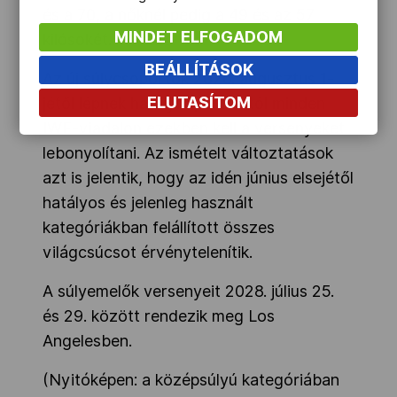
és a 70, a nőknél pedig a 49 és az 57
MINDET ELFOGADOM
kilósokét.
BEÁLLÍTÁSOK
Az új súlycsoportok 2026. augusztus 1-
ELUTASÍTOM
jétől lépnek hatályba, onnantól minden
IWF-viadalon ezekben kell a versenyeket
lebonyolítani. Az ismételt változtatások
azt is jelentik, hogy az idén június elsejétől
hatályos és jelenleg használt
kategóriákban felállított összes
világcsúcsot érvénytelenítik.
A súlyemelők versenyeit 2028. július 25.
és 29. között rendezik meg Los
Angelesben.
(Nyitóképen: a középsúlyú kategóriában