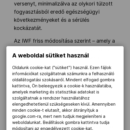
versenyt, minimalizálva az olykori túlzott
fogyasztásból eredő egészségügyi
következményeket és a sérülés
kockázatát.
Az IWF friss módosítása szerint – amely a
felnőttek mellett a juniorokra is érvényes
A weboldal sütiket használ
– az új, olimpiai testsúlykategóriák a
következők:
Oldalunk cookie-kat ("sütiket") használ. Ezen fájlok
férfiak: 65 kg, 75 kg, 85 kg, 95 kg, 110 kg,
információkat szolgáltatnak számunkra a felhasználó
oldallátogatási szokásairól. Mindent elfogad gombra
plusz 110 kg;
kattintva, Ön beleegyezik a cookie-k használatába,
nők: 53 kg, 61 kg, 69 kg, 77 kg, 86 kg,
amelyek marketing és statisztikai adatokat is
plusz 86 kg.
szolgáltatnak a rendszer használatához
elengedhetetlenül szükségeseken kívül. Amennyiben
Az IWF a hat-hat ötkarikás kategória
minden cookie-t elutasít, akkor átirányítjuk a
google.com-ra, mert nem tudjuk megjeleníteni a
mellett a maga rendszerében két további
weboldalunkat. Beállítások gombra kattintva tudja
súlycsoportot is kialakít: a férfiaknál a 60
módosítani az engedélyezett cookie-kat.