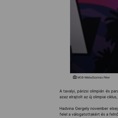
MOB-Média/Szalmás Péter
A tavalyi, párizsi olimpián és 
azaz elrajtolt az új olimpiai cik
Hadvina Gergely november elsejé
felel a válogatottakért és a feln