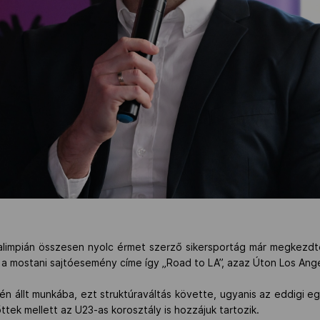
paralimpián összesen nyolc érmet szerző sikersportág már megkezdt
lus, a mostani sajtóesemény címe így „Road to LA”, azaz Úton Los Ang
n állt munkába, ezt struktúraváltás követte, ugyanis az eddigi eg
őttek mellett az U23-as korosztály is hozzájuk tartozik.