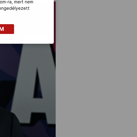
com-ra, mert nem
z engedélyezett
OM