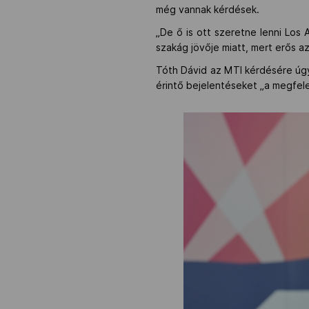
még vannak kérdések.
„De ő is ott szeretne lenni Los
szakág jövője miatt, mert erős a
Tóth Dávid az MTI kérdésére úgy
érintő bejelentéseket „a megfel