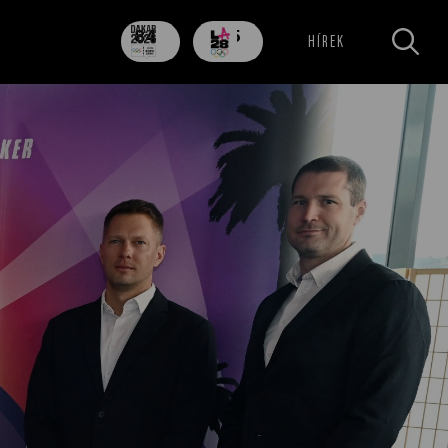
84
705
HÍREK
nap
nap