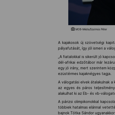
MOB-Média/Szalmás Péter
A kajakosok új szövetségi kapi
pályafutását, így jól ismeri a vál
„A fiatalokkal is sikerült jó kap
dél-afrikai edzőtábor már lezáru
egy jó irány, mert szerintem köz
ezüstérmes kajaknégyes tagja.
A válogatási elvek átalakulnak a
az egyes és páros teljesítmény 
alakulhat ki az Eb- és vb-válogato
A párizsi olimpikonokkal kapcsol
többiek hatalmas elánnal vetett
bajnok Tótka Sándor ugyanakkor 