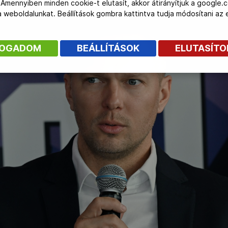
 Amennyiben minden cookie-t elutasít, akkor átirányítjuk a google.
 a weboldalunkat. Beállítások gombra kattintva tudja módosítani a
FOGADOM
BEÁLLÍTÁSOK
ELUTASÍT