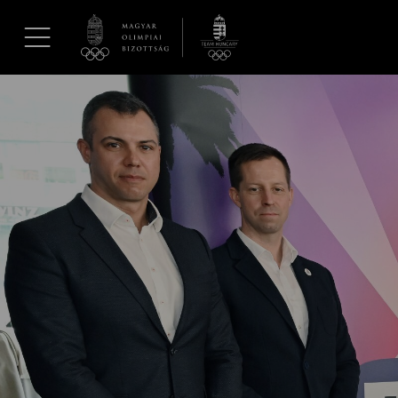
UGRÁS A TARTALOMRA »
Hírek
Galéria
Dakar 2026
Los Angeles 2028
MOB
Kettőskarrier-program