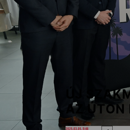
NOB
Társszervezetek
OVEP
Adatbank
ÚJ SZAKM
AZ ÚTON
2025.03.05. 11:46