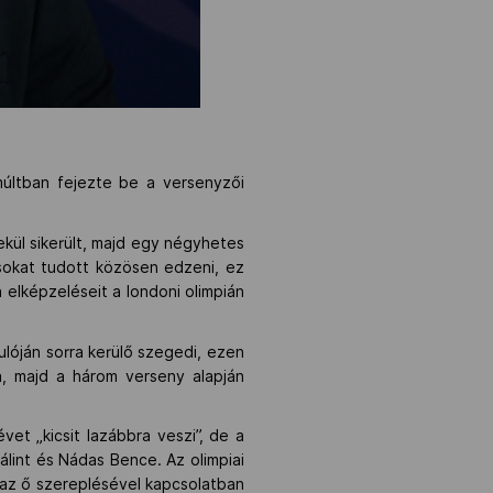
múltban fejezte be a versenyzői
mekül sikerült, majd egy négyhetes
t sokat tudott közösen edzeni, ez
 elképzeléseit a londoni olimpián
ulóján sorra kerülő szegedi, ezen
ba, majd a három verseny alapján
vet „kicsit lazábbra veszi”, de a
lint és Nádas Bence. Az olimpiai
 az ő szereplésével kapcsolatban