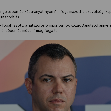
 Angelesben és két aranyat nyerni” – fogalmazott a szövetségi k
z utánpótlás.
 fogalmazott: a hatszoros olimpiai bajnok Kozák Danutától annyi j
elő időben és módon” meg fogja tenni.