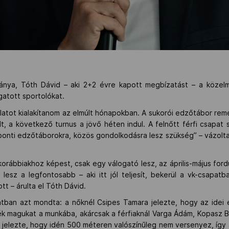
tánya, Tóth Dávid – aki 2+2 évre kapott megbízatást – a közel
ogatott sportolókat.
csolatot kialakítanom az elmúlt hónapokban. A sukorói edzőtábor re
lt, a következő turnus a jövő héten indul. A felnőtt férfi csapa
ponti edzőtáborokra, közös gondolkodásra lesz szükség” – vázolta
 korábbiakhoz képest, csak egy válogató lesz, az április-május ford
lesz a legfontosabb – aki itt jól teljesít, bekerül a vk-csapat
tt – árulta el Tóth Dávid.
atban azt mondta: a nőknél Csipes Tamara jelezte, hogy az idei é
ék magukat a munkába, akárcsak a férfiaknál Varga Ádám, Kopasz Bá
jelezte, hogy idén 500 méteren valószínűleg nem versenyez, így