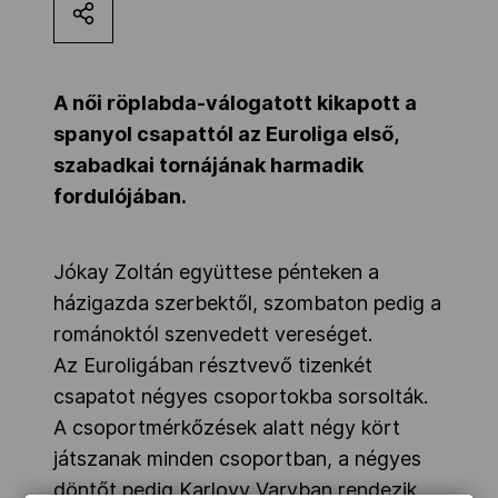
Kettőskarrier-program
A női röplabda-válogatott kikapott a
NOB
spanyol csapattól az Euroliga első,
szabadkai tornájának harmadik
fordulójában.
Társszervezetek
Jókay Zoltán együttese pénteken a
OVEP
házigazda szerbektől, szombaton pedig a
románoktól szenvedett vereséget.
Adatbank
Az Euroligában résztvevő tizenkét
csapatot négyes csoportokba sorsolták.
A csoportmérkőzések alatt négy kört
játszanak minden csoportban, a négyes
döntőt pedig Karlovy Varyban rendezik