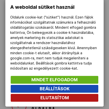
majd. A magyarok jövő héten
A weboldal sütiket használ
házigazdaként Budapesten
Oldalunk cookie-kat ("sütiket") használ. Ezen fájlok
szerepelhetnek.
információkat szolgáltatnak számunkra a felhasználó
oldallátogatási szokásairól. Mindent elfogad gombra
A csoport, 1. torna, 3. forduló:
kattintva, Ön beleegyezik a cookie-k használatába,
amelyek marketing és statisztikai adatokat is
Spanyolország-Magyarország 3-1 (18,
szolgáltatnak a rendszer használatához
-20, 21, 16)
elengedhetetlenül szükségeseken kívül. Amennyiben
minden cookie-t elutasít, akkor átirányítjuk a
google.com-ra, mert nem tudjuk megjeleníteni a
(Forrás: MTI)
weboldalunkat. Beállítások gombra kattintva tudja
módosítani az engedélyezett cookie-kat.
MINDET ELFOGADOM
OLIMPIAI SPORT
BEÁLLÍTÁSOK
ELUTASÍTOM
VISSZA AZ ELŐZŐ