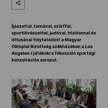
Kettőskarrier-program
NOB
Íjászattal, tornával, szörffel,
sportlövészettel, judóval, triatlonnal és
öttusával folytatódott a Magyar
Társszervezetek
Olimpiai Bizottság székházában a Los
Angeles-i játékokra fókuszáló sportági
konzultációs sorozat.
OVEP
Adatbank