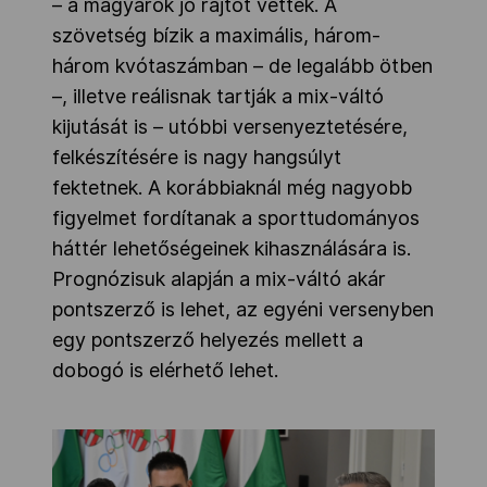
– a magyarok jó rajtot vettek. A
szövetség bízik a maximális, három-
három kvótaszámban – de legalább ötben
–, illetve reálisnak tartják a mix-váltó
kijutását is – utóbbi versenyeztetésére,
felkészítésére is nagy hangsúlyt
fektetnek. A korábbiaknál még nagyobb
figyelmet fordítanak a sporttudományos
háttér lehetőségeinek kihasználására is.
Prognózisuk alapján a mix-váltó akár
pontszerző is lehet, az egyéni versenyben
egy pontszerző helyezés mellett a
dobogó is elérhető lehet.