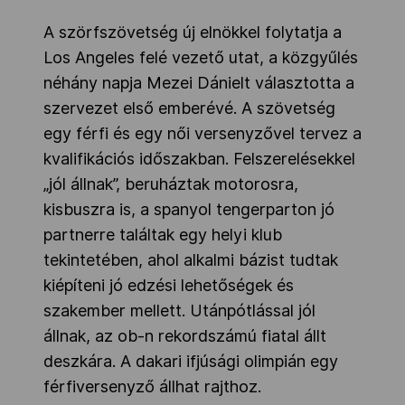
A szörfszövetség új elnökkel folytatja a
Los Angeles felé vezető utat, a közgyűlés
néhány napja Mezei Dánielt választotta a
szervezet első emberévé. A szövetség
egy férfi és egy női versenyzővel tervez a
kvalifikációs időszakban. Felszerelésekkel
„jól állnak”, beruháztak motorosra,
kisbuszra is, a spanyol tengerparton jó
partnerre találtak egy helyi klub
tekintetében, ahol alkalmi bázist tudtak
kiépíteni jó edzési lehetőségek és
szakember mellett. Utánpótlással jól
állnak, az ob-n rekordszámú fiatal állt
deszkára. A dakari ifjúsági olimpián egy
férfiversenyző állhat rajthoz.