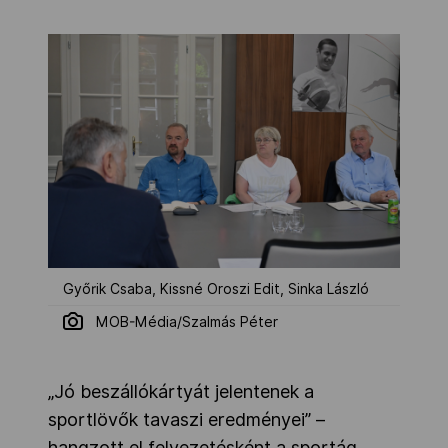
Győrik Csaba, Kissné Oroszi Edit, Sinka László
MOB-Média/Szalmás Péter
„Jó beszállókártyát jelentenek a
sportlövők tavaszi eredményei” –
hangzott el felvezetésként a sportág