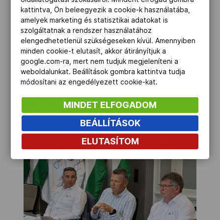
sportági vezetés három-hat kvótában,
kattintva, Ön beleegyezik a cookie-k használatába,
egy-egy éremben és pontszerző
amelyek marketing és statisztikai adatokat is
szolgáltatnak a rendszer használatához
helyezésben bízik. Az olimpiai programban
elengedhetetlenül szükségeseken kívül. Amennyiben
hét-hét női és férfi súlycsoport és a mix-
minden cookie-t elutasít, akkor átirányítjuk a
csapat versenyszámok szerepelnek. A
google.com-ra, mert nem tudjuk megjeleníteni a
weboldalunkat. Beállítások gombra kattintva tudja
magyar judósok Los Angeles előtt
módosítani az engedélyezett cookie-kat.
érdekeltek az idei dakari ifjúsági olimpián,
a jövő évi lignanói EYOF-on és az
MINDET ELFOGADOM
isztambuli Európa Játékokon is.
BEÁLLÍTÁSOK
ELUTASÍTOM