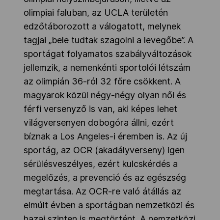
olimpiai faluban, az UCLA területén
edzőtáborozott a válogatott, melynek
tagjai „bele tudtak szagolni a levegőbe”. A
sportágat folyamatos szabályváltozások
jellemzik, a nemenkénti sportolói létszám
az olimpián 36-ról 32 főre csökkent. A
magyarok közül négy-négy olyan női és
férfi versenyző is van, aki képes lehet
világversenyen dobogóra állni, ezért
bíznak a Los Angeles-i éremben is. Az új
sportág, az OCR (akadályverseny) igen
sérülésveszélyes, ezért kulcskérdés a
megelőzés, a prevenció és az egészség
megtartása. Az OCR-re való átállás az
elmúlt évben a sportágban nemzetközi és
hazai szinten is megtörtént. A nemzetközi