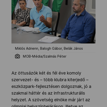
Miklós Adrienn, Balogh Gábor, Belák János
MOB-Média/Szalmás Péter
Az öttusázók két és fél éve komoly
szervezet- és – több klubra kiterjedő –
eszközpark-fejlesztésen dolgoznak, jó a
szakmai háttér és az infrastrukturális
helyzet. A szövetség elnöke már járt az
olimpiai helyszínbejáráson, illetve az