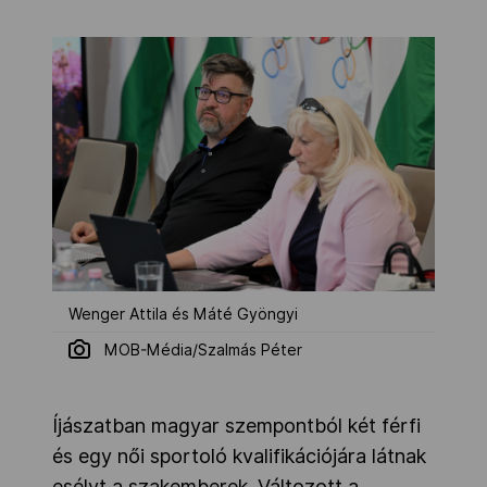
Wenger Attila és Máté Gyöngyi
MOB-Média/Szalmás Péter
Íjászatban magyar szempontból két férfi
és egy női sportoló kvalifikációjára látnak
esélyt a szakemberek. Változott a