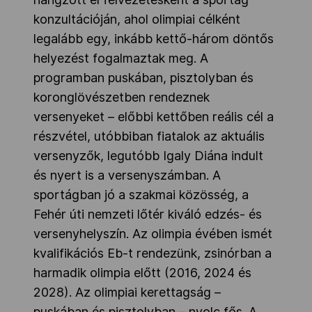
konzultációján, ahol olimpiai célként
legalább egy, inkább kettő-három döntős
helyezést fogalmaztak meg. A
programban puskában, pisztolyban és
koronglövészetben rendeznek
versenyeket – előbbi kettőben reális cél a
részvétel, utóbbiban fiatalok az aktuális
versenyzők, legutóbb Igaly Diána indult
és nyert is a versenyszámban. A
sportágban jó a szakmai közösség, a
Fehér úti nemzeti lőtér kiváló edzés- és
versenyhelyszín. Az olimpia évében ismét
kvalifikációs Eb-t rendezünk, zsinórban a
harmadik olimpia előtt (2016, 2024 és
2028). Az olimpiai kerettagság –
puskában és pisztolyban – nyolc fős. A