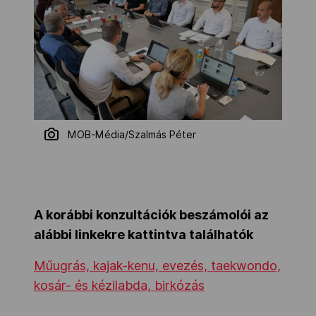
MOB-Média/Szalmás Péter
A korábbi konzultációk beszámolói az
alábbi linkekre kattintva találhatók
Műugrás, kajak-kenu, evezés, taekwondo,
kosár- és kézilabda, birkózás