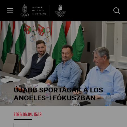
UGRÁS A TARTALOMRA »
Hírek
Galéria
Dakar 2026
ÚJABB SPORTÁGAK A LOS
Los Angeles 2028
ANGELES-I FÓKUSZBAN
MOB
2026.06.04. 15:19