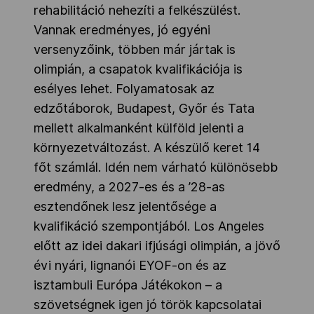
rehabilitáció nehezíti a felkészülést.
Vannak eredményes, jó egyéni
versenyzőink, többen már jártak is
olimpián, a csapatok kvalifikációja is
esélyes lehet. Folyamatosak az
edzőtáborok, Budapest, Győr és Tata
mellett alkalmanként külföld jelenti a
környezetváltozást. A készülő keret 14
főt számlál. Idén nem várható különösebb
eredmény, a 2027-es és a ’28-as
esztendőnek lesz jelentősége a
kvalifikáció szempontjából. Los Angeles
előtt az idei dakari ifjúsági olimpián, a jövő
évi nyári, lignanói EYOF-on és az
isztambuli Európa Játékokon – a
szövetségnek igen jó török kapcsolatai