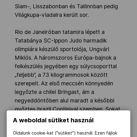
Slam-, Lisszabonban és Tallinnban pedig
Világkupa-viadalra került sor.
Rio de Janeiróban tatamira lépett a
Tatabánya SC-Ippon Judo harmadik
olimpiára készülő sportolója, Ungvári
Miklós. A háromszoros Európa-bajnok a
felkészülés jegyében egy súlycsoporttal
„feljebb”, a 73 kilogrammosok között
szerepelt. Az első meccsén könnyedén
legyőzte a chilei Bringast, ám a
negyeddöntőben alul maradt a későbbi
győztes brazil Continival szemben. Sokat
elmond, hogy a mérkőzés végén a táblán
A weboldal sütiket használ
három jukó szerepelt a brazil, kettő pedig
Oldalunk cookie-kat ("sütiket") használ. Ezen fájlok
a magyar versenyző neve mellett…