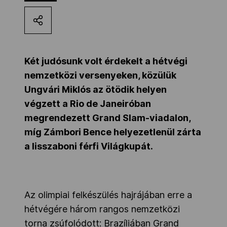
Kettőskarrier-program
NOB
Két judósunk volt érdekelt a hétvégi
nemzetközi versenyeken, közülük
Ungvári Miklós az ötödik helyen
Társszervezetek
végzett a Rio de Janeiróban
megrendezett Grand Slam-viadalon,
OVEP
míg Zámbori Bence helyezetlenül zárta
a lisszaboni férfi Világkupát.
Adatbank
Az olimpiai felkészülés hajrájában erre a
hétvégére három rangos nemzetközi
torna zsúfolódott: Brazíliában Grand