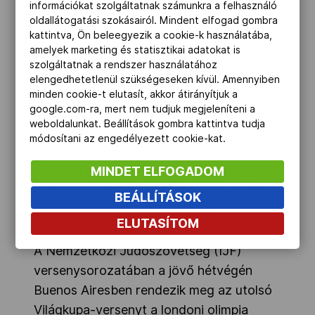
információkat szolgáltatnak számunkra a felhasználó
oldallátogatási szokásairól. Mindent elfogad gombra
Tallinnban, a női Világkupán dr. Fridrich
kattintva, Ön beleegyezik a cookie-k használatába,
amelyek marketing és statisztikai adatokat is
Katalin nemzetközi bírónk vezetett
szolgáltatnak a rendszer használatához
mérkőzéseket, míg Lisszabonban, a
elengedhetetlenül szükségeseken kívül. Amennyiben
férfiak Világkupáján a 66 kilogrammos
minden cookie-t elutasít, akkor átirányítjuk a
google.com-ra, mert nem tudjuk megjeleníteni a
Zámbori Bence lépett tatamira. A
weboldalunkat. Beállítások gombra kattintva tudja
Honvéd-Kipex U23-as Európa-bajnoka
módosítani az engedélyezett cookie-kat.
vazarival vezetett a brit Burns ellen, ám
MINDET ELFOGADOM
ellenfele ipponnal győzött. Zámbori Bence
számára ezzel véget ért a verseny, míg
BEÁLLÍTÁSOK
Burns a hetedik helyen végzett.
ELUTASÍTOM
A Nemzetközi Judószövetség (IJF)
versenysorozatában a jövő hétvégén
Buenos Airesben rendezik meg az utolsó
Világkupa-versenyt a londoni olimpia