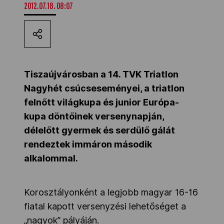
2012.07.18. 08:07
Kettőskarrier-program
NOB
Tiszaújvárosban a 14. TVK Triatlon
Nagyhét csúcseseményei, a triatlon
Társszervezetek
felnőtt világkupa és junior Európa-
kupa döntőinek versenynapján,
OVEP
délelőtt gyermek és serdülő gálát
rendeztek immáron második
alkalommal.
Adatbank
Korosztályonként a legjobb magyar 16-16
fiatal kapott versenyzési lehetőséget a
„nagyok” pályáján.