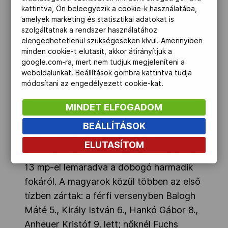
kattintva, Ön beleegyezik a cookie-k használatába,
Nagyhét kilencedik, befejező napjának
amelyek marketing és statisztikai adatokat is
második versenye volt. A szombati
szolgáltatnak a rendszer használatához
selejtezőből a fináléba jutott 25-25
elengedhetetlenül szükségeseken kívül. Amennyiben
minden cookie-t elutasít, akkor átirányítjuk a
sportoló a két körös, 500 méteres
google.com-ra, mert nem tudjuk megjeleníteni a
úszásban, 13,2 km-es (4 körös)
weboldalunkat. Beállítások gombra kattintva tudja
kerékpározásban és a két körös, 3,2 km-
módosítani az engedélyezett cookie-kat.
es futásban mérte össze felkészültségét.
MINDET ELFOGADOM
A héraklészes Pap Eszter kiváló
versenyzéssel második helyen végzett,
BEÁLLÍTÁSOK
férfiaknál Tarnai László legjobb
ELUTASÍTOM
magyarként a 4. helyen zárta a versenyt,
13 mp-el lemaradva a dobogó harmadik
fokáról. A magyarok közül többen az első
tízben zártak: a férfi versenyben Balogh
Máté 5., Király István 6., Hankó Gábor 8.,
Anheuer Kristóf 9. lett; nőknél Fuchs