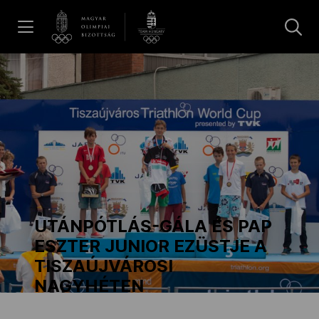
UGRÁS A TARTALOMRA »
Hírek
Galéria
Dakar 2026
UTÁNPÓTLÁS-GÁLA ÉS PAP
Los Angeles 2028
ESZTER JUNIOR EZÜSTJE A
TISZAÚJVÁROSI
NAGYHÉTEN
MOB