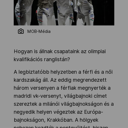
MOB-Média
Hogyan is állnak csapataink az olimpiai
kvalifikációs ranglistán?
A legbiztatóbb helyzetben a férfi és a női
kardszakág áll. Az eddig megrendezett
három versenyen a férfiak megnyerték a
madridi vk-versenyt, világbajnoki címet
szereztek a milánói világbajnokságon és a
negyedik helyen végeztek az Európa-
bajnokságon, Krakkóban. A hölgyek
nehezen kezdték a pontgyűjtést, hiszen