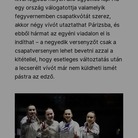
egy ország válogatottja valamelyik
fegyvernemben csapatkvótát szerez,
akkor négy vívót utaztathat Párizsba, és
ebből hármat az egyéni viadalon el is
indíthat – a negyedik versenyzőt csak a
csapatversenyen lehet bevetni azzal a
kitétellel, hogy esetleges változtatás után
a lecserélt vívót már nem küldheti ismét
pástra az edző.