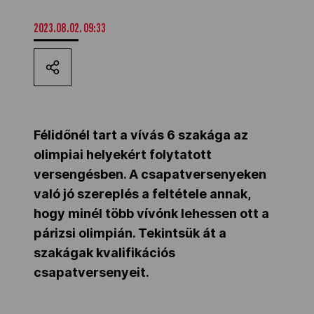
Kettőskarrier-program
2023.08.02. 09:33
NOB
Társszervezetek
Félidőnél tart a vívás 6 szakága az
olimpiai helyekért folytatott
versengésben. A csapatversenyeken
OVEP
való jó szereplés a feltétele annak,
hogy minél több vívónk lehessen ott a
Adatbank
párizsi olimpián. Tekintsük át a
szakágak kvalifikációs
csapatversenyeit.