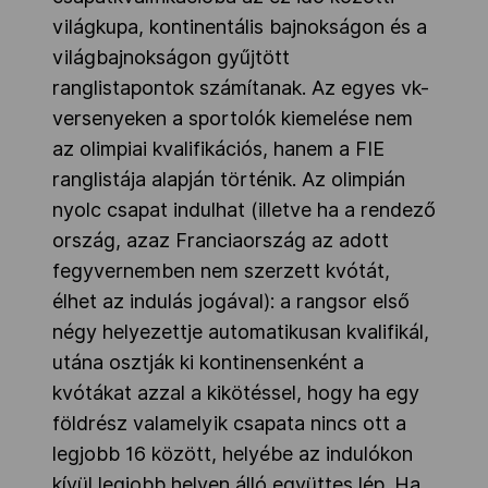
világkupa, kontinentális bajnokságon és a
világbajnokságon gyűjtött
ranglistapontok számítanak. Az egyes vk-
versenyeken a sportolók kiemelése nem
az olimpiai kvalifikációs, hanem a FIE
ranglistája alapján történik. Az olimpián
nyolc csapat indulhat (illetve ha a rendező
ország, azaz Franciaország az adott
fegyvernemben nem szerzett kvótát,
élhet az indulás jogával): a rangsor első
négy helyezettje automatikusan kvalifikál,
utána osztják ki kontinensenként a
kvótákat azzal a kikötéssel, hogy ha egy
földrész valamelyik csapata nincs ott a
legjobb 16 között, helyébe az indulókon
kívül legjobb helyen álló együttes lép. Ha