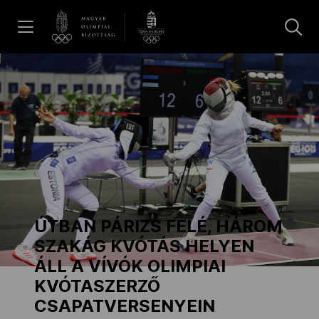
UGRÁS A TARTALOMRA »
Hírek
Galéria
Dakar 2026
ÚTBAN PÁRIZS FELÉ, HÁROM
Los Angeles 2028
SZAKÁG KVÓTÁS HELYEN
ÁLL A VÍVÓK OLIMPIAI
KVÓTASZERZŐ
MOB
CSAPATVERSENYEIN