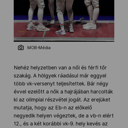
MOB-Média
Nehéz helyzetben van a női és férfi tőr
szakág. A hölgyek ráadásul már eggyel
több vk-versenyt teljesítettek. Bár négy
évvel ezelőtt a nők a hajrájában harcolták
ki az olimpiai részvétel jogát. Az erejüket
mutatja, hogy az Eb-n az előkelő
negyedik helyen végeztek, de a vb-n elért
12., és a két korábbi vk-9. hely kevés az