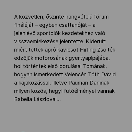
A közvetlen, őszinte hangvételű fórum
fináléját – egyben csattanóját – a
jelenlévő sportolók kezdetekhez való
visszaemlékezése jelentette. Kiderült:
miért tettek apró kavicsot Hirling Zsolték
edzőjük motorosának gyertyapipájába,
hol történtek első borulásai Tomának,
hogyan ismerkedett Velencén Tóth Dávid
a kajakozással, illetve Pauman Daninak
milyen közös, hegyi futóélményei vannak
Babella Lászlóval…