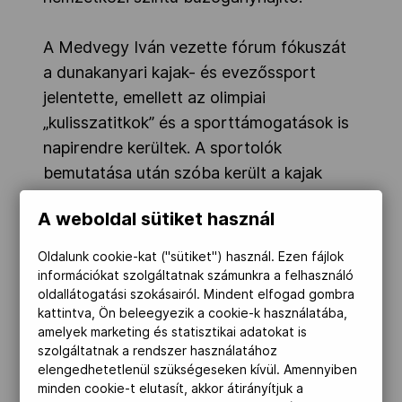
A Medvegy Iván vezette fórum fókuszát
a dunakanyari kajak- és evezőssport
jelentette, emellett az olimpiai
„kulisszatitkok” és a sporttámogatások is
napirendre kerültek. A sportolók
bemutatása után szóba került a kajak
négyes és az evezős duó összeülése,
A weboldal sütiket használ
felkészülése, az edzőtábori napok, az
olimpiai szereplés, az ottani
Oldalunk cookie-kat ("sütiket") használ. Ezen fájlok
„hétköznapok” és azok tapasztalatai.
információkat szolgáltatnak számunkra a felhasználó
oldallátogatási szokásairól. Mindent elfogad gombra
kattintva, Ön beleegyezik a cookie-k használatába,
Érdekességként a kajakos „fiúk”
amelyek marketing és statisztikai adatokat is
beszámoltak arról, hogyan telt „Kati
szolgáltatnak a rendszer használatához
elengedhetetlenül szükségeseken kívül. Amennyiben
nénivel” egy átlagos, három edzést
minden cookie-t elutasít, akkor átirányítjuk a
magában foglaló edzőtábori napjuk és