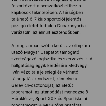
felzárkózott a nemzetközi elithez a
kajakosok tekintetében. A térségben
található 6-7 klub sportolói jelentős,
pezsgő életet tudtak a Dunakanyarba
varázsolni az elmúlt esztendőkben.
A programban szóba került az olimpiára
utazó Magyar Csapatot támogató
szerteágazó logisztika és szervezés is. A
hallgatóság egyik kérdésére Medvegy
Iván vázolta a jelenlegi és várható
támogatási rendszert, kiemelve a
Gerevich-ösztöndíjat, az Életút
programot, az utánpótlást menedzselő
Héraklész-, Sport XXI- és Sportiskolai
programokat. A MOB főmunkatársa