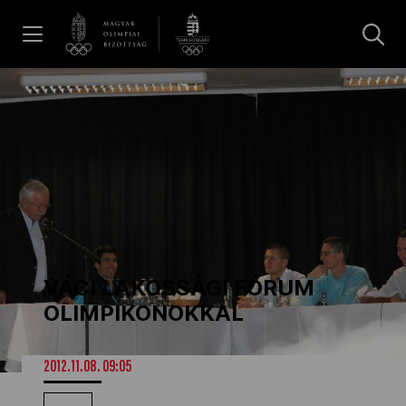
UGRÁS A TARTALOMRA »
Hírek
Galéria
Dakar 2026
VÁCI LAKOSSÁGI FÓRUM
Los Angeles 2028
OLIMPIKONOKKAL
MOB
2012.11.08. 09:05