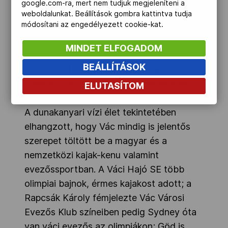
google.com-ra, mert nem tudjuk megjeleníteni a
napi 30-40 kilométeres evezésük
weboldalunkat. Beállítások gombra kattintva tudja
módosítani az engedélyezett cookie-kat.
Szolnokon. Hirling Zsolt – aki
sportpályafutását befejezve
MINDET ELFOGADOM
repülésirányítónak tanul az egyetemen –
BEÁLLÍTÁSOK
2011-es, öthónapos, kenyai, önkéntes,
jótékonysági tevékenységét ismertette.
ELUTASÍTOM
A dunakanyari vízi élet tekintetében
elhangzott, hogy Vác mindig is jelentős
szerepet töltött be a magyar és a
nemzetközi kajak-kenu valamint
evezőssportban. A Váci Hajó SE több
olimpiai bajnok, érmes kajakost adott; a
Rapcsák Károly fémjelezte Vác Városi
Evezős Klub színeiben pedig Sydney óta
van váci evezős az olimpiákon; Göd is