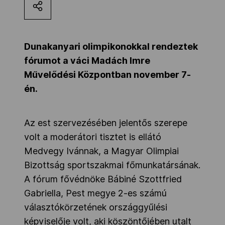
Kettőskarrier-program
Dunakanyari olimpikonokkal rendeztek
NOB
fórumot a váci Madách Imre
Művelődési Központban november 7-
én.
Társszervezetek
Az est szervezésében jelentős szerepe
OVEP
volt a moderátori tisztet is ellátó
Medvegy Ivánnak, a Magyar Olimpiai
Adatbank
Bizottság sportszakmai főmunkatársának.
A fórum fővédnöke Bábiné Szottfried
Gabriella, Pest megye 2-es számú
választókörzetének országgyűlési
képviselője volt, aki köszöntőjében utalt