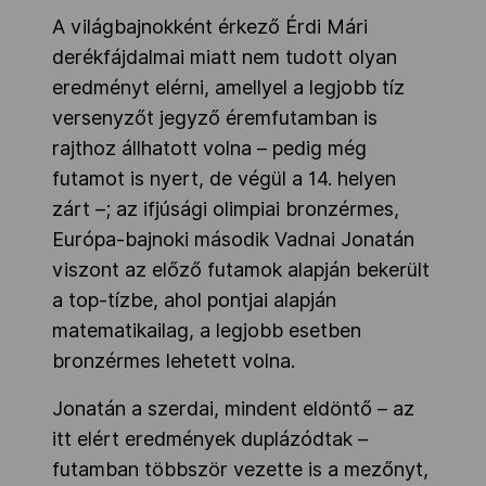
A világbajnokként érkező Érdi Mári
derékfájdalmai miatt nem tudott olyan
eredményt elérni, amellyel a legjobb tíz
versenyzőt jegyző éremfutamban is
rajthoz állhatott volna – pedig még
futamot is nyert, de végül a 14. helyen
zárt –; az ifjúsági olimpiai bronzérmes,
Európa-bajnoki második Vadnai Jonatán
viszont az előző futamok alapján bekerült
a top-tízbe, ahol pontjai alapján
matematikailag, a legjobb esetben
bronzérmes lehetett volna.
Jonatán a szerdai, mindent eldöntő – az
itt elért eredmények duplázódtak –
futamban többször vezette is a mezőnyt,