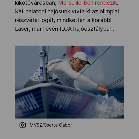
kikötővárosban,
Marseille-ben rendezik
.
Két balatoni hajósunk vívta ki az olimpiai
részvétel jogát, mindketten a korábbi
Laser, mai nevén ILCA hajóosztályban.
MVSZ/Cserta Gábor