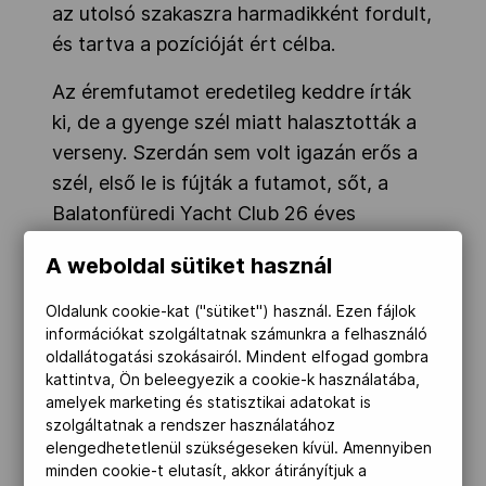
az utolsó szakaszra harmadikként fordult,
és tartva a pozícióját ért célba.
Az éremfutamot eredetileg keddre írták
ki, de a gyenge szél miatt halasztották a
verseny. Szerdán sem volt igazán erős a
szél, első le is fújták a futamot, sőt, a
Balatonfüredi Yacht Club 26 éves
vitorlázóját még egy borulás is
A weboldal sütiket használ
hátráltatta.
Oldalunk cookie-kat ("sütiket") használ. Ezen fájlok
Vadnai Jonatán a párizsi olimpián
információkat szolgáltatnak számunkra a felhasználó
pontszerző 4. lett, ezzel az ILCA 7-es
oldallátogatási szokásairól. Mindent elfogad gombra
kattintva, Ön beleegyezik a cookie-k használatába,
hajóosztályban sporttörténelmet írt; az
amelyek marketing és statisztikai adatokat is
éremfutamban egyedül ő érkezett tenger
szolgáltatnak a rendszer használatához
nélküli ország képviselőjeként. Jonatán
elengedhetetlenül szükségeseken kívül. Amennyiben
minden cookie-t elutasít, akkor átirányítjuk a
edzője ezúttal a riói és tokiói olimpikon