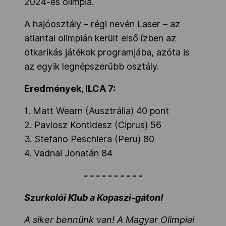
2024-es olimpia.
A hajóosztály – régi nevén Laser – az
atlantai olimpián került első ízben az
ötkarikás játékok programjába, azóta is
az egyik legnépszerűbb osztály.
Eredmények, ILCA 7:
1. Matt Wearn (Ausztrália) 40 pont
2. Pavlosz Kontidesz (Ciprus) 56
3. Stefano Peschiera (Peru) 80
4. Vadnai Jonatán 84
- - - - - - - - - -
Szurkolói Klub a Kopaszi-gáton!
A siker bennünk van! A Magyar Olimpiai