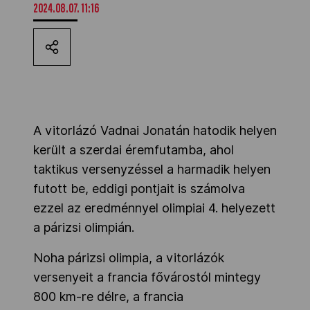
2024.08.07. 11:16
Kettőskarrier-program
NOB
Társszervezetek
A vitorlázó Vadnai Jonatán hatodik helyen
került a szerdai éremfutamba, ahol
taktikus versenyzéssel a harmadik helyen
OVEP
futott be, eddigi pontjait is számolva
ezzel az eredménnyel olimpiai 4. helyezett
Adatbank
a párizsi olimpián.
Noha párizsi olimpia, a vitorlázók
versenyeit a francia fővárostól mintegy
800 km-re délre, a francia