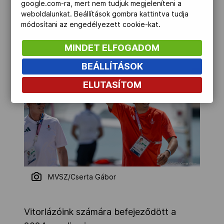
google.com-ra, mert nem tudjuk megjeleníteni a
bátyja, Benjamin. A versenyt az ausztrál
weboldalunkat. Beállítások gombra kattintva tudja
Matt Wearn nyerte meg.
módosítani az engedélyezett cookie-kat.
MINDET ELFOGADOM
BEÁLLÍTÁSOK
ELUTASÍTOM
MVSZ/Cserta Gábor
Vitorlázóink számára befejeződött a