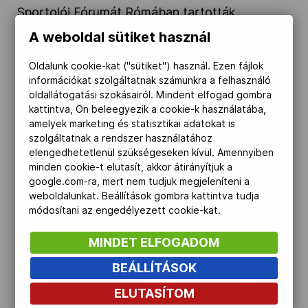
Sportolói Fórumát Rómában tartották
Kettőskarrier-program
november 7-8-án, magyar résztvevőkkel.
A weboldal sütiket használ
Oldalunk cookie-kat ("sütiket") használ. Ezen fájlok
NOB
Varga Dénest javasolja a MOB elnöksége az
információkat szolgáltatnak számunkra a felhasználó
Európai Olimpiai Bizottság Sportolói
oldallátogatási szokásairól. Mindent elfogad gombra
Bizottságába" />
kattintva, Ön beleegyezik a cookie-k használatába,
Társszervezetek
amelyek marketing és statisztikai adatokat is
szolgáltatnak a rendszer használatához
2023.09.26.
elengedhetetlenül szükségeseken kívül. Amennyiben
minden cookie-t elutasít, akkor átirányítjuk a
OVEP
Varga Dénest javasolja a MOB elnöksége az
google.com-ra, mert nem tudjuk megjeleníteni a
weboldalunkat. Beállítások gombra kattintva tudja
Európai Olimpiai Bizottság Sportolói
módosítani az engedélyezett cookie-kat.
Adatbank
Bizottságába
MINDET ELFOGADOM
A négyszeres olimpikon, olimpiai arany- és
BEÁLLÍTÁSOK
bronzérmes, világbajnok vízilabdázó Varga
ELUTASÍTOM
Dénest javasolja a Magyar Olimpiai Bizottság