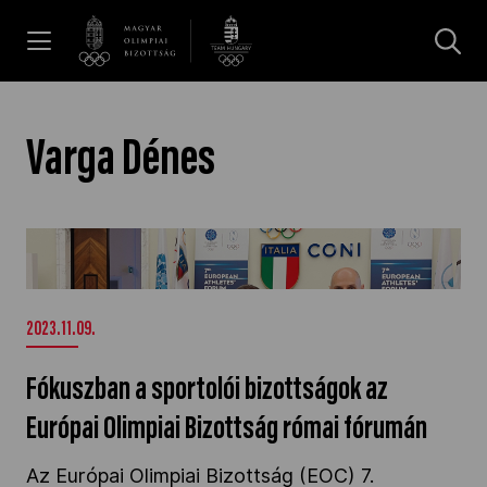
UGRÁS A TARTALOMRA »
Hírek
Varga Dénes
Galéria
Fókuszban a sportolói bizottságok az Európai
Olimpiai Bizottság római fórumán" />
Dakar 2026
2023.11.09.
Los Angeles 2028
Fókuszban a sportolói bizottságok az
Európai Olimpiai Bizottság római fórumán
MOB
Az Európai Olimpiai Bizottság (EOC) 7.