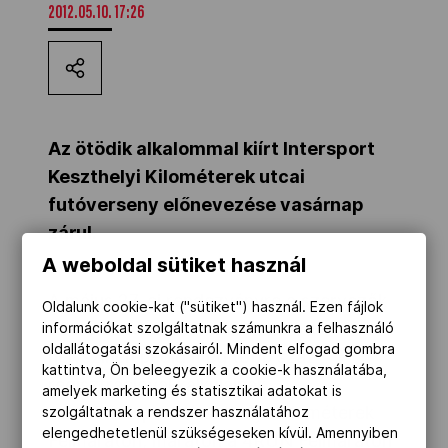
2012.05.10. 17:26
Kettőskarrier-program
NOB
Az ötödik alkalommal kiírt Intersport
Keszthelyi Kilométerek utcai
Társszervezetek
futóverseny előnevezése vasárnap
zárul.
OVEP
A weboldal sütiket használ
A május 27-ei rendezvényre a szervezők
Oldalunk cookie-kat ("sütiket") használ. Ezen fájlok
Adatbank
650 előnevezésre számítanak; a
információkat szolgáltatnak számunkra a felhasználó
oldallátogatási szokásairól. Mindent elfogad gombra
helyszínen pedig még több száz
kattintva, Ön beleegyezik a cookie-k használatába,
regisztrációval kalkulálnak.
amelyek marketing és statisztikai adatokat is
Az V. Intersport Keszthelyi Kilométerek
szolgáltatnak a rendszer használatához
elengedhetetlenül szükségeseken kívül. Amennyiben
Félmaraton, maraton a 4RUN Félmaraton