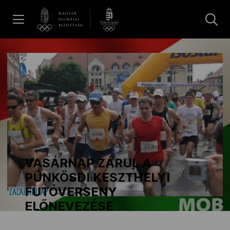
UGRÁS A TARTALOMRA »
Hírek
Galéria
Dakar 2026
VASÁRNAP ZÁRUL A
Los Angeles 2028
PÜNKÖSDI KESZTHELYI
FUTÓVERSENY
ELŐNEVEZÉSE
MOB