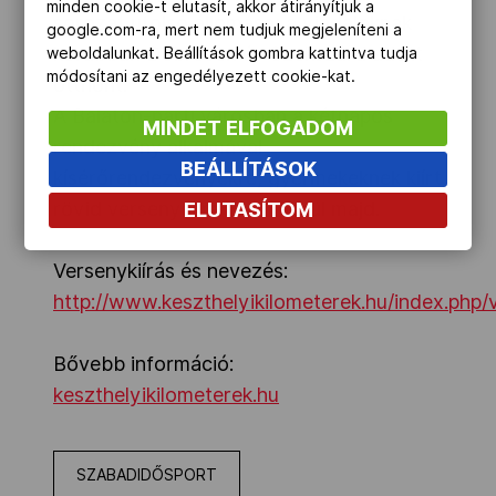
minden cookie-t elutasít, akkor átirányítjuk a
sorozat utolsó állomása; a viadaloknak
google.com-ra, mert nem tudjuk megjeleníteni a
korábban Debrecen és Szekszárd adott
weboldalunkat. Beállítások gombra kattintva tudja
módosítani az engedélyezett cookie-kat.
otthont.
A Balaton-parti városban a kétnapos
MINDET ELFOGADOM
rendezvény alkalmával
BEÁLLÍTÁSOK
kísérőrendezvényekre, gyermekeknek kiírt
rövid versenyekre is sor kerül majd.
ELUTASÍTOM
Versenykiírás és nevezés:
http://www.keszthelyikilometerek.hu/index.php/v
Bővebb információ:
keszthelyikilometerek.hu
SZABADIDŐSPORT