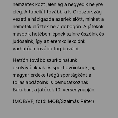
nemzetek közt jelenleg a negyedik helyre
elég. A tabellát továbbra is Oroszország
vezeti a házigazda azeriek előtt, minket a
németek előztek be a dobogón. A játékok
második hetében lépnek színre úszóink és
judósaink, így az éremkollekciónk
várhatóan tovább fog bővülni.
Hétfőn tovább szurkolhatunk
ökölvívóinknak és sportlövőinknek, új,
magyar érdekeltségű sportágként a
tollaslabdázóink is bemutatkoznak
Bakuban, a játékok 10. versenynapján.
(MOB/VF, fotó: MOB/Szalmás Péter)