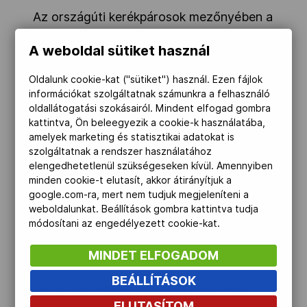
Az országúti kerékpárosok mezőnyében a
londoni olimpikon Lovassy Krisztián
A weboldal sütiket használ
mellett Dér Zsolt állt rajthoz. Lovassy nem
fejezte be a viadalt, Dért 57-ként
Oldalunk cookie-kat ("sütiket") használ. Ezen fájlok
pozicionálták. A versenyt a
spanyol Luis
információkat szolgáltatnak számunkra a felhasználó
oldallátogatási szokásairól. Mindent elfogad gombra
León Sánchez Gil nyerte.
kattintva, Ön beleegyezik a cookie-k használatába,
amelyek marketing és statisztikai adatokat is
Sportlövészetben a pisztolyosok
szolgáltatnak a rendszer használatához
közt Jambrik István 562 körrel a
elengedhetetlenül szükségeseken kívül. Amennyiben
tizennyolcadik, a férfi kisöbű sportpuska
minden cookie-t elutasít, akkor átirányítjuk a
google.com-ra, mert nem tudjuk megjeleníteni a
összetett, 50 méteres selejtezőjében Sidi
weboldalunkat. Beállítások gombra kattintva tudja
Péter 1149 körrel a 13., Péni István 1143
módosítani az engedélyezett cookie-kat.
körrel a 19. lett. Vasárnap egyetlen
MINDET ELFOGADOM
magyar sportlövőnk nem került fináléba.
BEÁLLÍTÁSOK
Ökölvívásban vasárnap a magyarok a
ELUTASÍTOM