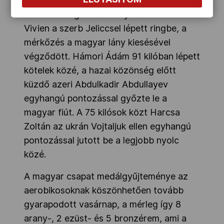
nyolcaddöntőben próbáltak szerencsét. A
nők 57-60 kg-os versenyében Csombor
Vivien a szerb Jeliccsel lépett ringbe, a
mérkőzés a magyar lány kiesésével
végződött. Hámori Ádám 91 kilóban lépett
kötelek közé, a hazai közönség előtt
küzdő azeri Abdulkadir Abdullayev
egyhangú pontozással győzte le a
magyar fiút. A 75 kilósok közt Harcsa
Zoltán az ukrán Vojtaljuk ellen egyhangú
pontozással jutott be a legjobb nyolc
közé.
A magyar csapat medálgyűjteménye az
aerobikosoknak köszönhetően tovább
gyarapodott vasárnap, a mérleg így 8
arany-, 2 ezüst- és 5 bronzérem, ami a