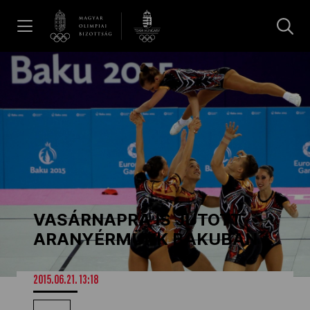
UGRÁS A TARTALOMRA »
Hírek
Galéria
Dakar 2026
VASÁRNAPRA IS JUTOTT
Los Angeles 2028
ARANYÉRMÜNK BAKUBAN
MOB
2015.06.21. 13:18