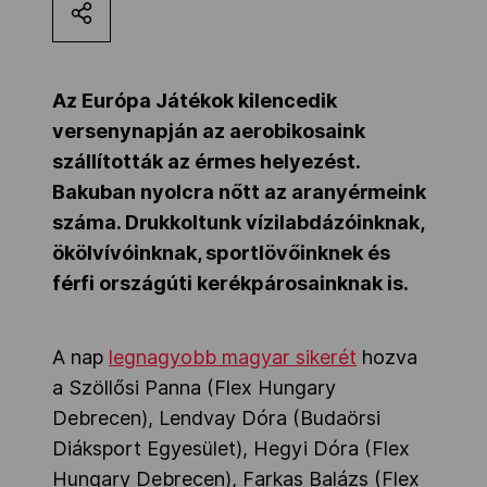
Kettőskarrier-program
Az Európa Játékok kilencedik
NOB
versenynapján az aerobikosaink
szállították az érmes helyezést.
Bakuban nyolcra nőtt az aranyérmeink
Társszervezetek
száma. Drukkoltunk vízilabdázóinknak,
ökölvívóinknak, sportlövőinknek és
OVEP
férfi országúti kerékpárosainknak is.
Adatbank
A nap
legnagyobb magyar sikerét
hozva
a
Szöllősi Panna (Flex Hungary
Debrecen), Lendvay Dóra (Budaörsi
Diáksport Egyesület), Hegyi Dóra (Flex
Hungary Debrecen), Farkas Balázs
(Flex