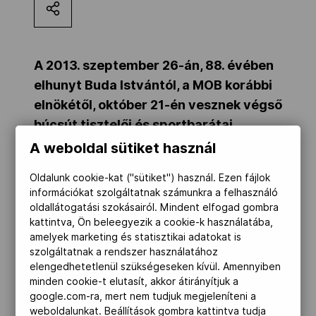
Kettőskarrier-program
A 2013. szeptember 26-án, 88. évében
NOB
elhunyt Buda Istvántól, a MOB korábbi
elnökétől, október 21-én vesznek végső
búcsút tisztelői és sportbarátai.
Társszervezetek
A weboldal sütiket használ
OVEP
Oldalunk cookie-kat ("sütiket") használ. Ezen fájlok
információkat szolgáltatnak számunkra a felhasználó
oldallátogatási szokásairól. Mindent elfogad gombra
kattintva, Ön beleegyezik a cookie-k használatába,
Adatbank
amelyek marketing és statisztikai adatokat is
szolgáltatnak a rendszer használatához
elengedhetetlenül szükségeseken kívül. Amennyiben
minden cookie-t elutasít, akkor átirányítjuk a
google.com-ra, mert nem tudjuk megjeleníteni a
weboldalunkat. Beállítások gombra kattintva tudja