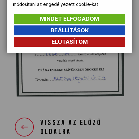
módosítani az engedélyezett cookie-kat.
MINDET ELFOGADOM
BEÁLLÍTÁSOK
ELUTASÍTOM
VISSZA AZ ELŐZŐ
OLDALRA