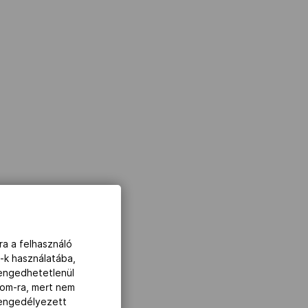
ra a felhasználó
-k használatába,
lengedhetetlenül
com-ra, mert nem
z engedélyezett