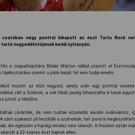
t csatában négy ponttal kikapott az észt Tartu Rock ve
g tartó negyeddöntőjének keddi nyitányán.
főn a csapatkapitány Báder Márton nélkül utazott el Észtorsz
b tájékoztatása szerint a jobb karját fel sem tudja emelni.
játékot hozott az első negyed, amely után egy ponttal vezet
nabbá vált a Szolnok, a sok hibát pedig kihasználta a hazai együ
z jutott a félidőre.
áltak Lóránték, de nem tudtak közelebb kerülni riválisukhoz, í
A záró szakaszt jól kezdték a szolnokiak, hat pontra megközelített
k, ám egészen a hajráig mindez nem sikerült. A finisben aztán már
ikerült a 22-szeres észt bajnok ellen.