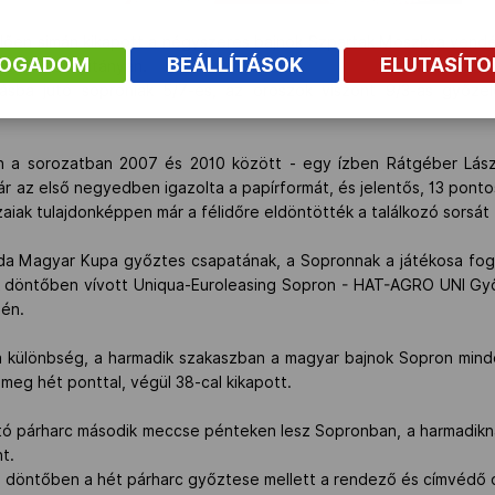
lően simán kikapott a négyszeres bajnok Szpartak Moszkva vendég
FOGADOM
BEÁLLÍTÁSOK
ELUTASÍT
nek keddi nyitányán.
ásba jutó soproniak 5/7-es, az oroszok viszont 9/3-as győze
 a sorozatban 2007 és 2010 között - egy ízben Rátgéber László
r az első negyedben igazolta a papírformát, és jelentős, 13 ponto
zaiak tulajdonképpen már a félidőre eldöntötték a találkozó sorsát 
bda Magyar Kupa győztes csapatának, a Sopronnak a játékosa foga
A döntőben vívott Uniqua-Euroleasing Sopron - HAT-AGRO UNI Gy
-én.
 különbség, a harmadik szakaszban a magyar bajnok Sopron mindö
meg hét ponttal, végül 38-cal kikapott.
artó párharc második meccse pénteken lesz Sopronban, a harmadikn
t.
lcas döntőben a hét párharc győztese mellett a rendező és címvédő