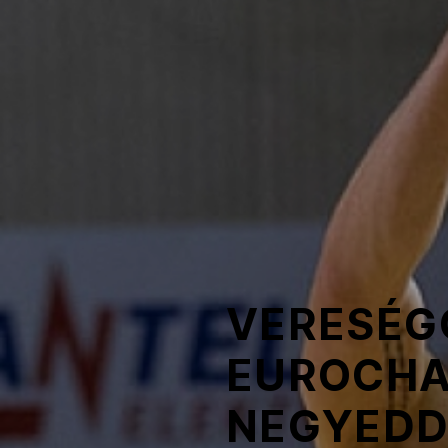
NOB
Társszervezetek
OVEP
Adatbank
VERESÉG
EUROCHA
NEGYEDD