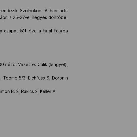
rendezik Szolnokon. A harmadik
április 25-27-ei négyes döntőbe.
 csapat két éve a Final Fourba
 néző. Vezette: Calik (lengyel),
3, Toome 5/3, Eichfuss 6, Doronin
imon B. 2, Rakics 2, Keller Á.