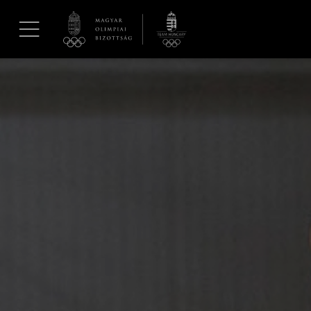
UGRÁS A TARTALOMRA »
Hírek
Galéria
Dakar 2026
Los Angeles 2028
MOB
Kettőskarrier-program