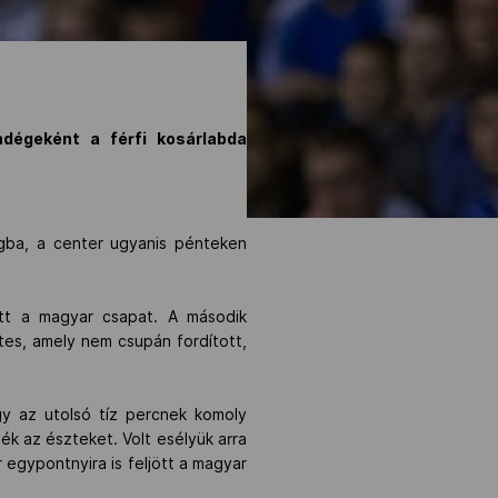
ndégeként a férfi kosárlabda
ágba, a center ugyanis pénteken
ett a magyar csapat. A második
ttes, amely nem csupán fordított,
gy az utolsó tíz percnek komoly
ék az észteket. Volt esélyük arra
 egypontnyira is feljött a magyar