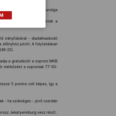
eként a női kosárlabda Euroliga
OM
lem/vereség mérleggel zárták a
 irányításával - diadalmaskodó
s előnyhöz jutott. A folytatásban
(48-22).
dja a gratulációt a soproni MKB
őr mérkőzést a soproniak 77-50-
ssze 5 pontra volt képes, így a
ak - ha szükséges - jövő szerdán
 orosz Jekatyerinburg vesz részt.