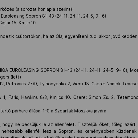
rkőzés (a sorozat honlapja szerint):
uroleasing Sopron 81-43 (24-11, 24-11, 24-5, 9-16)
glar 15, Krnjic 10
dezik csütörtökön, ha az Olaj egyenlíteni tud, akkor jövő kedden
A EUROLEASING SOPRON 81–43 (24–11, 24–11, 24–5, 9–16), Mosz
gers (lett)
2, Petrovics 27/9, Tyihonyenko 2, Vieru 18. Csere: Namok, Levcsen
1, Faris, Hawkins 8/3, Krnjics 10. Csere: Simon Zs. 2, Tetemon
tartó párharc állása: 1–0 a Szpartak Moszkva javára
t, hogy ne becsüljük le az ellenfelet. Tiszteljük őket, főleg azé
n nehezebb ellenfél lesz a Sopron, és keményebben küzdenek
zonyítaniuk kell, ott a helyük a jekatyerinburgi nyolcas döntőben.