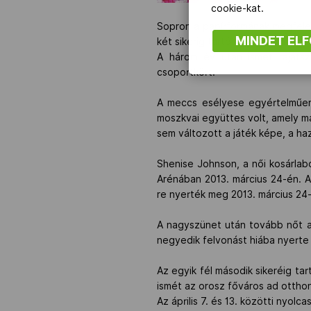
cookie-kat.
Sopron a papírformának megfele
MINDET EL
két sikerig tartó nyolcaddöntőjé
A három év után ismét rájátsz
csoportkört.
A meccs esélyese egyértelműen
moszkvai együttes volt, amely má
sem változott a játék képe, a ha
Shenise Johnson, a női kosárla
Arénában 2013. március 24-én. 
re nyerték meg 2013. március 24
A nagyszünet után tovább nőt a
negyedik felvonást hiába nyerte 
Az egyik fél második sikeréig t
ismét az orosz főváros ad otthon
Az április 7. és 13. közötti nyo