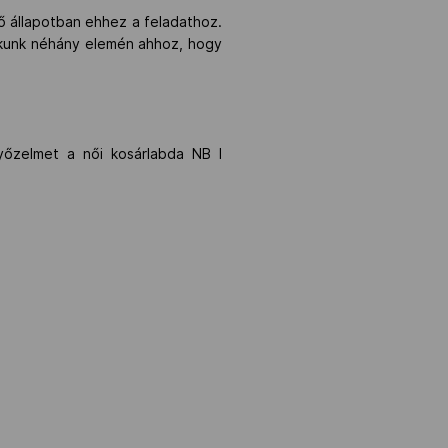
ő állapotban ehhez a feladathoz.
tékunk néhány elemén ahhoz, hogy
őzelmet a női kosárlabda NB I