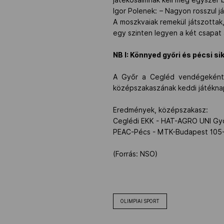
Igor Polenek: – Nagyon rosszul 
A moszkvaiak remekül játszottak
egy szinten legyen a két csapa
NB I: Könnyed győri és pécsi si
A Győr a Cegléd vendégeként,
középszakaszának keddi játékna
Eredmények, középszakasz:
Ceglédi EKK - HAT-AGRO UNI Győr
PEAC-Pécs - MTK-Budapest 105-76
(Forrás: NSO)
OLIMPIAI SPORT