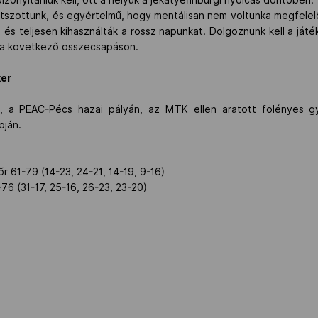
játszottunk, és egyértelmű, hogy mentálisan nem voltunka megfelel
, és teljesen kihasználták a rossz napunkat. Dolgoznunk kell a já
t a következő összecsapáson.
ker
 a PEAC-Pécs hazai pályán, az MTK ellen aratott fölényes gy
pján.
 61-79 (14-23, 24-21, 14-19, 9-16)
 (31-17, 25-16, 26-23, 23-20)