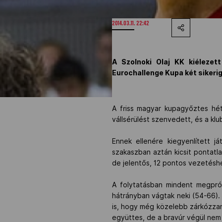
2014.03.11. 22:42
A Szolnoki Olaj KK kiélezet
Eurochallenge Kupa két sikeri
A friss magyar kupagyőztes hét
vállsérülést szenvedett, és a klu
Ennek ellenére kiegyenlített 
szakaszban aztán kicsit pontatla
de jelentős, 12 pontos vezetéshe
A folytatásban mindent megprób
hátrányban vágtak neki (54-66). 
is, hogy még közelebb zárkózzana
együttes, de a bravúr végül nem s