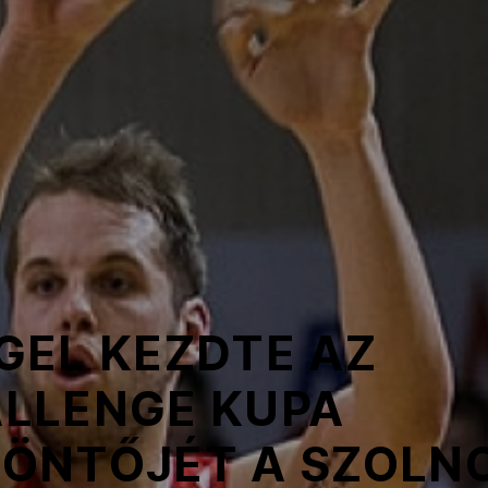
GEL KEZDTE AZ
LLENGE KUPA
ÖNTŐJÉT A SZOLN