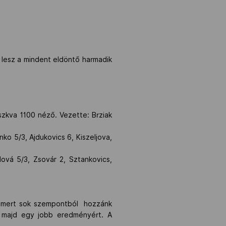
 lesz a mindent eldöntő harmadik
kva 1100 néző. Vezette: Brziak
ko 5/3, Ajdukovics 6, Kiszeljova,
dová 5/3, Zsovár 2, Sztankovics,
rt, mert sok szempontból hozzánk
 majd egy jobb eredményért. A