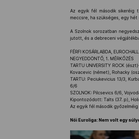
Az egyik fél második sikeréig
meccsre, ha szükséges, egy hét 
A Szolnok sorozatban negyedsz
jutott, és a debreceni végjáték
FÉRFI KOSÁRLABDA, EUROCHAL
NEGYEDDÖNTŐ, 1. MÉRKŐZÉS
TARTU UNIVERSITY ROCK (észt)–SZ
Kovacevic (német), Rohacky (osz
TARTU: Peciukevicius 13/3, Kurba
6/6
SZOLNOK: Pilcsevics 6/6, Vojvoda 
Kipontozódott: Talts (37. p), Holi
Az egyik fél második győzelméig t
Női Euroliga: Nem volt egy súl