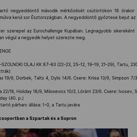
 tartó negyeddöntő második mérkőzését csütörtökön 18 órakor 
múlva kerül sor Észtországban. A negyeddöntő győztese bejut az 
er szerepel az Eurochallenge Kupában. Legnagyobb sikereként a
ban végül a negyedik helyet szerezte meg.
LENGE
OLNOKI OLAJ KK 87–83 (22–23, 25–12, 19–19, 21–29), Tartu, 2300
trák)
s 19/9, Dorbek, Talts 4, Dylis 14/6. Csere: Kriisa 13/9, Simpson 7/
22/18, Holiday 18/9, Milosevics 10/3, Lóránt 23/6. Csere: Ivosev, S
day (40. p.)
artó párharc állása: 1–0, a Tartu javára
ycsoportban a Szpartak és a Sopron