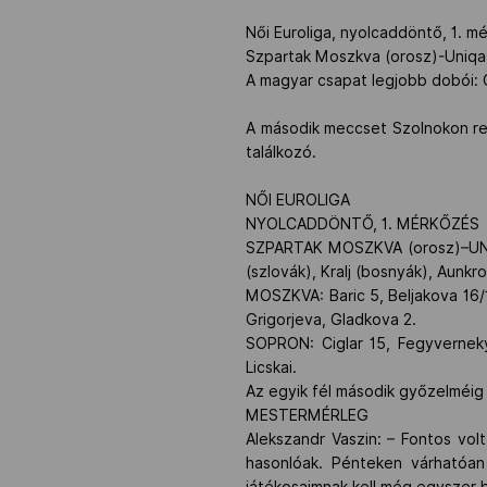
Női Euroliga, nyolcaddöntő, 1. mé
Szpartak Moszkva (orosz)-Uniqa E
A magyar csapat legjobb dobói: Ci
A második meccset Szolnokon ren
találkozó.
NŐI EUROLIGA
NYOLCADDÖNTŐ, 1. MÉRKŐZÉS
SZPARTAK MOSZKVA (orosz)–UNIQ
(szlovák), Kralj (bosnyák), Aunkro
MOSZKVA: Baric 5, Beljakova 16/1
Grigorjeva, Gladkova 2.
SOPRON: Ciglar 15, Fegyverneky 
Licskai.
Az egyik fél második győzelméig 
MESTERMÉRLEG
Alekszandr Vaszin: – Fontos vol
hasonlóak. Pénteken várhatóa
játékosaimnak kell még egyszer bi