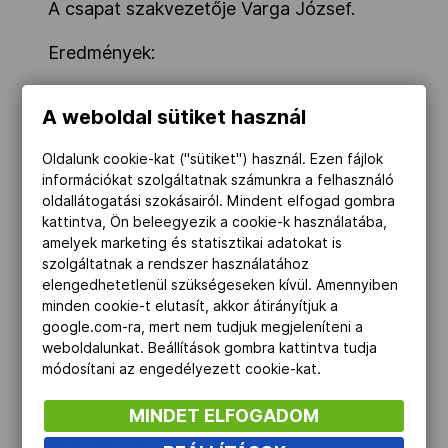
A csapat szakvezetője Varga József.
Eredmények:
16 között: Magyarország-Hong Kong 45-
A weboldal sütiket használ
28
Negyeddöntő: Magyarország-
Oldalunk cookie-kat ("sütiket") használ. Ezen fájlok
Franciaország 45-36
információkat szolgáltatnak számunkra a felhasználó
oldallátogatási szokásairól. Mindent elfogad gombra
Elődöntő: Magyarország-
kattintva, Ön beleegyezik a cookie-k használatába,
Fehéroroszország 45-33
amelyek marketing és statisztikai adatokat is
Döntő: Magyarország-Németország 45-
szolgáltatnak a rendszer használatához
elengedhetetlenül szükségeseken kívül. Amennyiben
37
minden cookie-t elutasít, akkor átirányítjuk a
google.com-ra, mert nem tudjuk megjeleníteni a
Végeredmény, junior világbajnok:
weboldalunkat. Beállítások gombra kattintva tudja
Magyarország, 2.Németország,
módosítani az engedélyezett cookie-kat.
3.Oroszország- 4.Fehéroroszország,
MINDET ELFOGADOM
5.Egyesült Államok, 6.Olaszország,