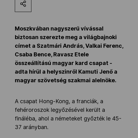
Kettőskarrier-program
Moszkvában nagyszerű vívással
NOB
biztosan szerezte meg a világbajnoki
címet a Szatmári András, Valkai Ferenc,
Csaba Bence, Ravasz Etele
Társszervezetek
összeállítású magyar kard csapat -
adta hírül a helyszinről Kamuti Jenő a
OVEP
magyar szövetség szakmai alelnöke.
Adatbank
A csapat Hong-Kong, a franciák, a
fehéroroszok legyőzésével került a
fináléba, ahol a németeket győzték le 45-
37 arányban.