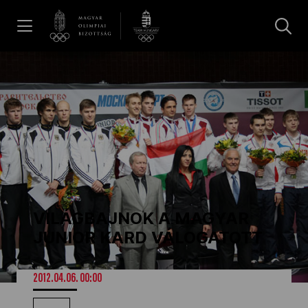
UGRÁS A TARTALOMRA »
Hírek
Galéria
Dakar 2026
VILÁGBAJNOK A MAGYAR
Los Angeles 2028
JUNIOR KARD VÁLOGATOTT
MOB
2012.04.06. 00:00