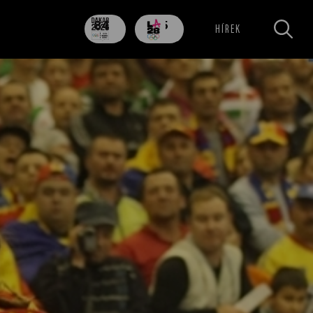
84
705
HÍREK
nap
nap