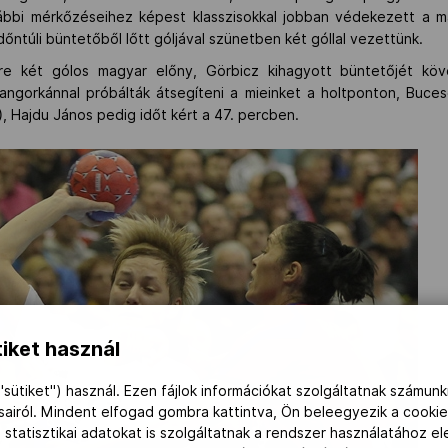
rábbi mérkőzéseihez képest klasszisokkal jobban védekezett a ma
őntúli büntetőből lőtt góljával szünetben két góllal vezettünk.
re két gólos magyar előny, Görbicz kihagyott büntetőjét kö
angorkánnal próbálták átsegíteni a mieinket a holtponton, Buces
, Hajdu János pedig időt kért a 47. percben.
iket használ
"sütiket") használ. Ezen fájlok információkat szolgáltatnak számunk
ásairól. Mindent elfogad gombra kattintva, Ön beleegyezik a cookie
 statisztikai adatokat is szolgáltatnak a rendszer használatához e