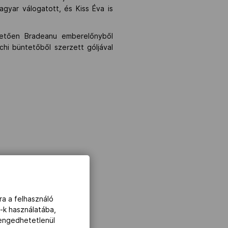
gyar válogatott, és Kiss Éva is
vetően Bradeanu emberelőnyből
chi büntetőből szerzett góljával
ra a felhasználó
-k használatába,
lengedhetetlenül