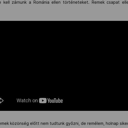
le kell zárnunk a Románia ellen történeteket. Remek csapat el
 remek közönség előtt nem tudtunk győzni, de remélem, holnap sik