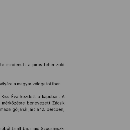
te mindenütt a piros-fehér-zöld
 pályára a magyar válogatottban.
g Kiss Éva kezdett a kapuban. A
ik mérkőzésre benevezett Zácsik
adik góljánál járt a 12. percben,
óból talált be. majd Szucsánszki