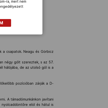
com-ra, mert nem
z engedélyezett
OM
ak a csapatok. Neagu és Görbicz
n négy gólt szereztek, s az 57.
 hálójába, de az utolsó gól is a
lőkelőbb pozícióban zárják a D-
rni. A támadómunkánkon javítani
 nyolcaddöntőre elöl és hátul is