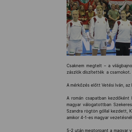
Csaknem megtelt – a világbajno
zászlók díszítették a csarnokot
A mérkőzés előtt Vetési Iván, az
A román csapatban kezdőként lé
magyar válogatottban Szekerest
Szandra rögtön góllal kezdett, K
amikor 4-1-es magyar vezetésnél
5-2 után megtorpant a magyar vá