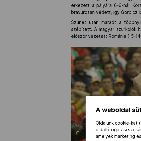
érkezett a pályára 6-6-nál. Ko
bravúrosan védett, így Görbicz id
Szünet után maradt a többnyi
szépített. A magyar szurkolók h
először vezetett Románia (15-14)
A weboldal süt
Oldalunk cookie-kat (
oldallátogatási szok
amelyek marketing és