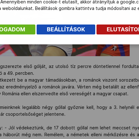
 Amennyiben minden cookie-t elutasít, akkor átirányítjuk a google.
 a weboldalunkat. Beállítások gombra kattintva tudja módosítani a
FOGADOM
BEÁLLÍTÁSOK
ELUTASÍT
szerezte első gólját, az utolsó tíz percre döntetlennel fordult
ozó a 49. percben.
etkezett be a magyar támadásokban, a románok viszont sorozatba
z eredményjelző a románok javára. Vérten még betalált az ellenfél
y Románia ellen elszenvedte első vereségét a magyar csapat.
ieinknek legalább négy góllal győznie kell, hogy a 3. helynél e
már csoportelsőséget jelentene.
y: - Jól védekeztünk, de 17 dobott góllal nem lehet meccset nye
e a háborút még nem. Remélem, a németek elleni mérkőzésre és a