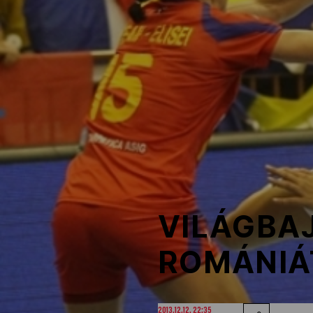
NOB
Társszervezetek
OVEP
Adatbank
VILÁGBA
ROMÁNIÁ
2013.12.12. 22:35