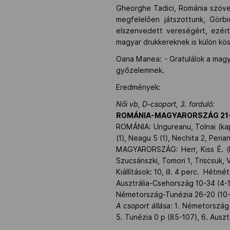
Gheorghe Tadici, Románia szövet
megfelelően játszottunk, Görbi
elszenvedett vereségért, ezért
magyar drukkereknek is külön kös
Oana Manea: - Gratulálok a magya
győzelemnek.
Eredmények:
Női vb, D-csoport, 3. forduló:
ROMÁNIA-MAGYARORSZÁG 21-1
ROMÁNIA: Ungureanu, Tolnai (kapu
(1), Neagu 5 (1), Nechita 2, Perian
MAGYARORSZÁG: Herr, Kiss É. (ka
Szucsánszki, Tomori 1, Triscsuk, 
Kiállítások: 10, ill. 4 perc. Hétmét
Ausztrália-Csehország 10-34 (4-
Németország-Tunézia 26-20 (10-
A csoport állása:
1. Németország 8
5. Tunézia 0 p (85-107), 6. Ausztr