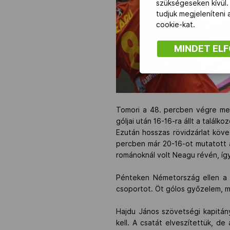
szükségeseken kívül.
tudjuk megjeleníteni
cookie-kat.
MINDET EL
Tomori a 48. percben végre meg
góljai után 16-16-ra állt a találk
Ezután hosszas rövidzárlat köv
percben már 20-16-ot mutatott a
románoknál volt Neagu révén, íg
Pénteken Németország ellen a m
csoportot. Öt gólos győzelem, 
Hajdu János szövetségi kapitán
kell. A csatát elveszítettük, d