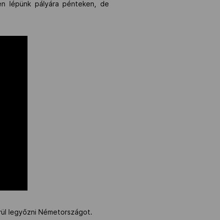
len lépünk pályára pénteken, de
erül legyőzni Németországot.