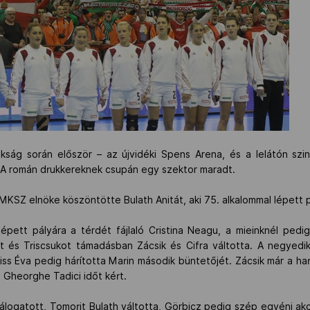
kság során először – az újvidéki Spens Arena, és a lelátón szin
. A román drukkereknek csupán egy szektor maradt.
 MKSZ elnöke köszöntötte Bulath Anitát, aki 75. alkalommal lépett
pett pályára a térdét fájlaló Cristina Neagu, a mieinknél pedi
 és Triscsukot támadásban Zácsik és Cifra váltotta. A negyed
iss Éva pedig hárította Marin második büntetőjét. Zácsik már a harm
 Gheorghe Tadici időt kért.
logatott, Tomorit Bulath váltotta, Görbicz pedig szép egyéni akci