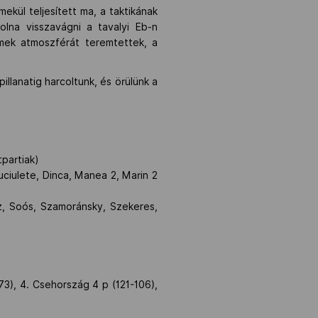
kül teljesített ma, a taktikának
olna visszavágni a tavalyi Eb-n
emek atmoszférát teremtettek, a
llanatig harcoltunk, és örülünk a
tpartiak)
uciulete, Dinca, Manea 2, Marin 2
cz, Soós, Szamoránsky, Szekeres,
3), 4. Csehország 4 p (121-106),