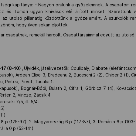
ségi kapitánya: - Nagyon örülünk a győzelemnek. A csapatom reme
cz és Tomori ugyan kihívások elé állított minket. Szerettünk v
 az utolsó pillanatig küzdöttünk a győzelemért. A szurkolók r
zönöm, hogy ilyen sokan eljöttek.
r csapatnak, remekül harcolt. Csapattársaimmal együtt az utolsó pi
7 (8-10) ,
Újvidék, játékvezetők: Coulibaly, Diabate (elefántcson
sok), Ardean Elisei 3, Bradeanu 2, Buceschi 2 (2), Chiper 2 (1), Ci
u, Pintea, Pirvut, Tacalie 1.
pusok), Bognár-Bódi, Bulath 2, Cifra 1, Görbicz 7 (4), Kovacsi
Vérten 2, Vincze, Zácsik 4.
eresek: 7/5, ill. 5/4.
15)
11)
 p (125-97), 2. Magyarország 6 p (117-87), 3. Románia 6 p (103-7
ália 0 p (53-141)