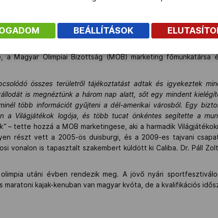
s Világjátékok házigazdái. Az olimpián kívüli sportágak vil
 a nemzeti olimpiai bizottságok és a nemzetközi spor
FOGADOM
BEÁLLÍTÁSOK
ELUTASÍT
tekről.
ó, a Magyar Olimpiai Bizottság (MOB) marketing főmunkatársa é
pcsolódó összes területről tájékoztatást adtak és igyekeztek mi
zállodát is megnéztünk a három nap alatt, sőt egy mindent kielégít
 minél több információt gyűjteni a dél-amerikai városból. Egy biz
n a Világjátékok logója, és több tucat önkéntes segítette a mun
k”
– tette hozzá a MOB marketingese, aki a harmadik Világjátékokr
nyen részt vett a 2005-ös duisburgi, és a 2009-es tajvani csapa
si vonalon is tapasztalt szakembert küldött ki Caliba. Dr. Páll Zo
 olimpia utáni évben rendezik meg. A jövő nyári sportfesztiválon 
maratoni kajak-kenuban van magyar kvóta, de a kvalifikációs idősz