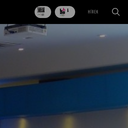
83
704
HÍREK
nap
nap