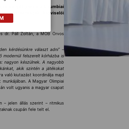
ágversenyét jövőre a kolumbiai
tági szövetségek képviselői
OM
s dr. Páll Zoltán, a MOB Orvos
nden kérdésünkre választ adni”
–
ő modernül felszerelt kórházba is
tos: nagyon készülnek. A nagyobb
kánkat, akik szintén a játékokat
a való kiutazást koordinálja majd
t munkájában. A Magyar Olimpiai
ltán volt ugyanis a magyar csapat
– jelen állás szerint – ritmikus
aknak csupán fele telt el.