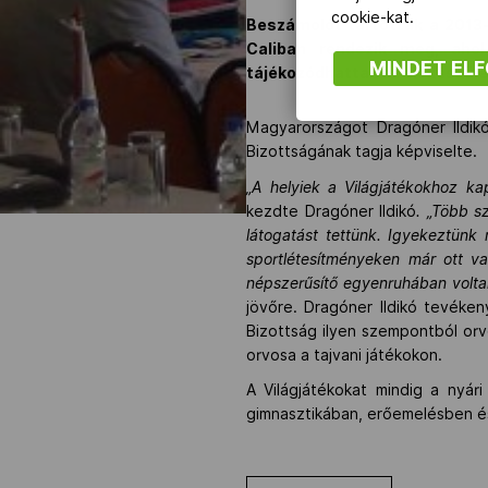
cookie-kat.
Beszámolót tartottak a 2013-a
Caliban rendezik meg, ahol
MINDET EL
tájékozódhattak az előkészüle
Magyarországot Dragóner Ildik
Bizottságának tagja képviselte.
„A helyiek a Világjátékokhoz ka
kezdte Dragóner Ildikó
. „Több s
látogatást tettünk. Igyekeztünk
sportlétesítményeken már ott va
népszerűsítő egyenruhában volta
jövőre. Dragóner Ildikó tevéke
Bizottság ilyen szempontból orvo
orvosa a tajvani játékokon.
A Világjátékokat mindig a nyári
gimnasztikában, erőemelésben és 