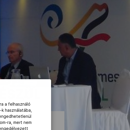
KÉSZÜL
ra a felhasználó
-k használatába,
lengedhetetlenül
com-ra, mert nem
z engedélyezett