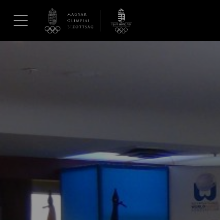
UGRÁS A TARTALOMRA »
Hírek
Galéria
Dakar 2026
Los Angeles 2028
MOB
Kettőskarrier-program