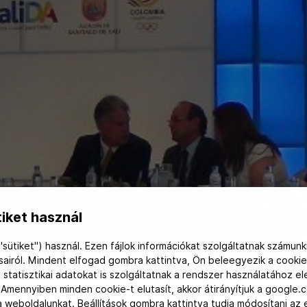
ÉKOK 2013 – CALI 
iket használ
"sütiket") használ. Ezen fájlok információkat szolgáltatnak számunk
ásairól. Mindent elfogad gombra kattintva, Ön beleegyezik a cookie
 statisztikai adatokat is szolgáltatnak a rendszer használatához e
 Amennyiben minden cookie-t elutasít, akkor átirányítjuk a google.
 a weboldalunkat. Beállítások gombra kattintva tudja módosítani a