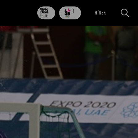
83
704
HÍREK
nap
nap