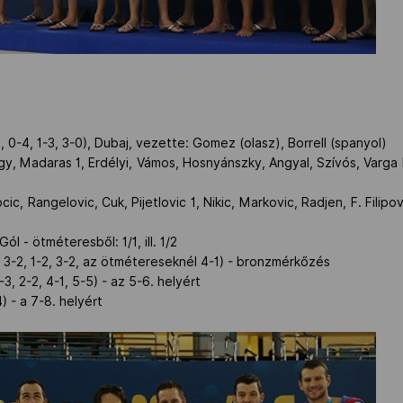
0-4, 1-3, 3-0), Dubaj, vezette: Gomez (olasz), Borrell (spanyol)
, Madaras 1, Erdélyi, Vámos, Hosnyánszky, Angyal, Szívós, Varga 
ic, Rangelovic, Cuk, Pijetlovic 1, Nikic, Markovic, Radjen, F. Filipovi
ól - ötméteresből: 1/1, ill. 1/2
 3-2, 1-2, 3-2, az ötmétereseknél 4-1) - bronzmérkőzés
3, 2-2, 4-1, 5-5) - az 5-6. helyért
4) - a 7-8. helyért