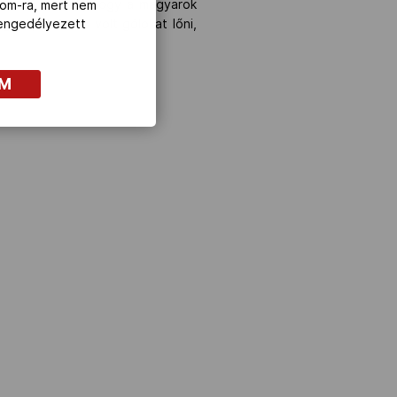
münket. Tudtuk, hogy a magyarok
com-ra, mert nem
yok, jó érzés volt gólokat lőni,
z engedélyezett
OM