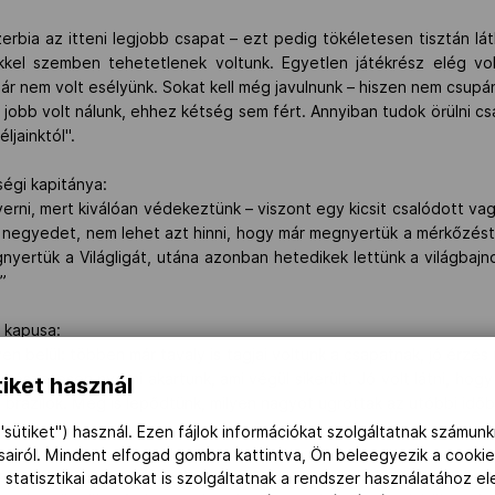
erbia az itteni legjobb csapat – ezt pedig tökéletesen tisztán l
kkel szemben tehetetlenek voltunk. Egyetlen játékrész elég v
ár nem volt esélyünk. Sokat kell még javulnunk – hiszen nem csupá
obb volt nálunk, ehhez kétség sem fért. Annyiban tudok örülni csa
jainktól".
ségi kapitánya:
erni, mert kiválóan védekeztünk – viszont egy kicsit csalódott va
y negyedet, nem lehet azt hinni, hogy már megnyertük a mérkőzést.
gnyertük a Világligát, utána azonban hetedikek lettünk a világba
”
b kapusa:
n belül: többen már tavaly is tagjai voltunk a csapatnak, jó érzé
ermészetesen nyerni akartunk, ami végül sikerült. Jó volt látni, ho
iket használ
, brazilok. Meg is lepődtünk, milyen nagyot ugrottak az utóbbi időb
"sütiket") használ. Ezen fájlok információkat szolgáltatnak számunk
ásairól. Mindent elfogad gombra kattintva, Ön beleegyezik a cookie
társaimnak, nagyon jól teljesítettünk. Nem vártuk, hogy ilyen si
 statisztikai adatokat is szolgáltatnak a rendszer használatához e