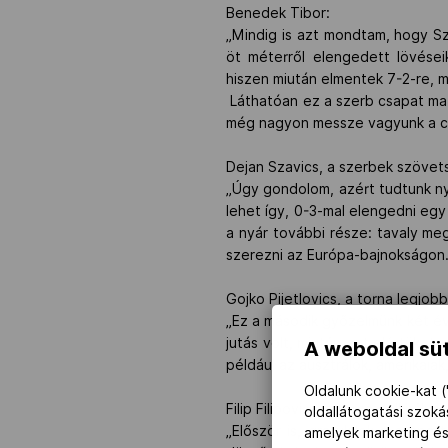
Benedek Tibor:
„Mindig is azt mondtam, hogy Sz
öt méterről elengedett lövései
hiszen miután elmentek 7-2-re, m
Láthatóan ez a szerb csapat ma j
még nagyon messze vagyunk a cél
Dejan Szavics, a szerbek szövet
„Úgy gondolom, azért tudtunk ny
lehet így, 0-3-mal elengedni eg
a nyár további része: tavaly me
szerezni az Európa-bajnokságon.
Gojko Pijetlovics, a torna legjob
„Ez a második győzelmünk két éve
jutás volt, miután ezt elértük, t
A weboldal süt
például az ausztrálok, amerikaiak
Oldalunk cookie-kat (
Filip Filipovics, a torna gólkirálya:
oldallátogatási szok
„Először is, gratulálok a csapat
amelyek marketing és