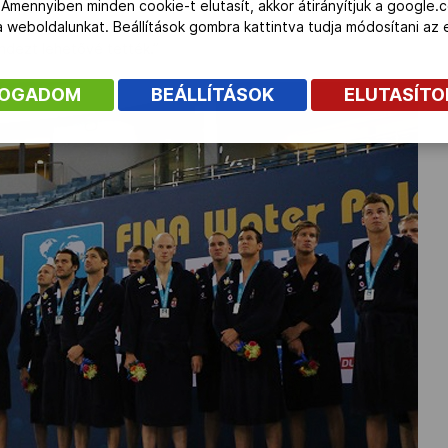
hogy így sikerült zárni ezt a kemény hetet, hogy megvédtük a cí
 Amennyiben minden cookie-t elutasít, akkor átirányítjuk a google.
on meg kellett nyomni az elejét. A saját játékommal elégedett vag
 a weboldalunkat. Beállítások gombra kattintva tudja módosítani a
ndezt lehetővé tették.”
FOGADOM
BEÁLLÍTÁSOK
ELUTASÍT