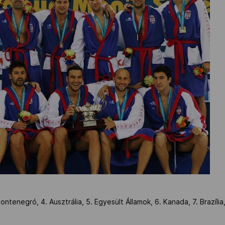
ntenegró, 4. Ausztrália, 5. Egyesült Államok, 6. Kanada, 7. Brazília,