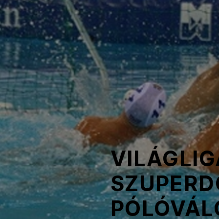
NOB
Társszervezetek
OVEP
Adatbank
VILÁGLIG
SZUPERD
PÓLÓVÁL