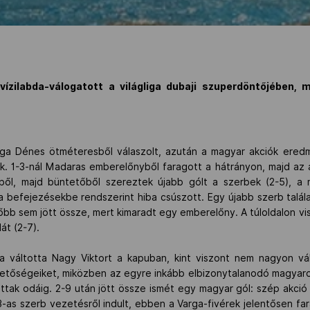
vízilabda-válogatott a világliga dubaji szuperdöntőjében, m
rga Dénes ötméteresből válaszolt, azután a magyar akciók eredm
k. 1-3-nál Madaras emberelőnyből faragott a hátrányon, majd az á
ből, majd büntetőből szereztek újabb gólt a szerbek (2-5), a 
, a befejezésekbe rendszerint hiba csúszott. Egy újabb szerb talála
őbb sem jött össze, mert kimaradt egy emberelőny. A túloldalon v
át (2-7).
a váltotta Nagy Viktort a kapuban, kint viszont nem nagyon vá
etőségeiket, miközben az egyre inkább elbizonytalanodó magyaro
ottak odáig. 2-9 után jött össze ismét egy magyar gól: szép akció
-as szerb vezetésről indult, ebben a Varga-fivérek jelentősen fa