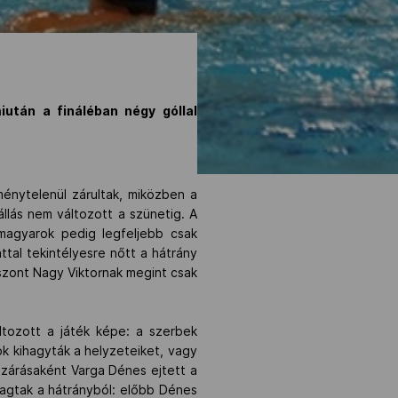
iután a fináléban négy góllal
énytelenül zárultak, miközben a
llás nem változott a szünetig. A
magyarok pedig legfeljebb csak
ttal tekintélyesre nőtt a hátrány
iszont Nagy Viktornak megint csak
ltozott a játék képe: a szerbek
k kihagyták a helyzeteiket, vagy
 zárásaként Varga Dénes ejtett a
ragtak a hátrányból: előbb Dénes