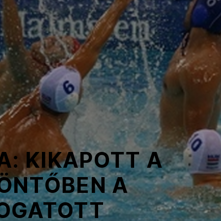
A: KIKAPOTT A
ÖNTŐBEN A
OGATOTT