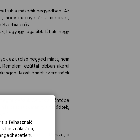
áthattuk a második negyedben. Az
olt, hogy megnyerjék a meccset,
n Szerbia erős.
k, hogy így legalább látjuk, hogy
gyok az utolsó negyed miatt, nem
 Remélem, ezúttal jobban sikerül
jnokságon. Most érmet szeretnénk
s megint győzni. Célunk a döntőbe
gy más csapatok mennyit fejlődtek,
en.”
ra a felhasználó
-k használatába,
ma lesz a mai mérkőzés. Persze, a
lengedhetetlenül