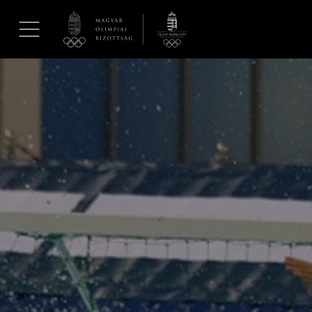
UGRÁS A TARTALOMRA »
Hírek
Galéria
Dakar 2026
Los Angeles 2028
MOB
Kettőskarrier-program