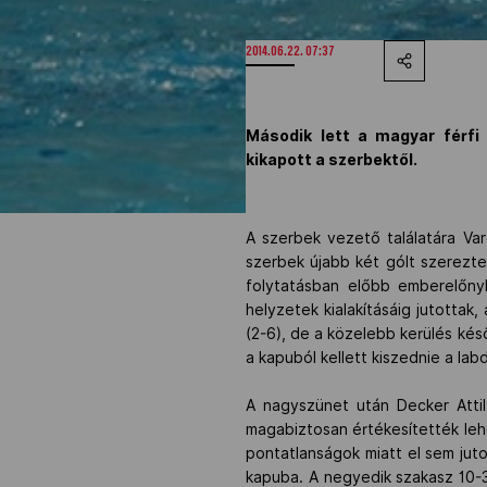
2014.06.22. 07:37
Második lett a magyar férfi 
kikapott a szerbektől.
A szerbek vezető találatára Va
szerbek újabb két gólt szerezte
folytatásban előbb emberelőny
helyzetek kialakításáig jutottak
(2-6), de a közelebb kerülés kés
a kapuból kellett kiszednie a labd
A nagyszünet után Decker Attil
magabiztosan értékesítették leh
pontatlanságok miatt el sem jut
kapuba. A negyedik szakasz 10-3