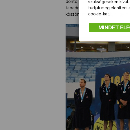
döntő kivételes, és örömteli, 
szükségeseken kívül.
tapadni akarnak ránk, azaz nagy
tudjuk megjeleníteni
cookie-kat.
köszönöm a többieknek, hogy mi
MINDET EL