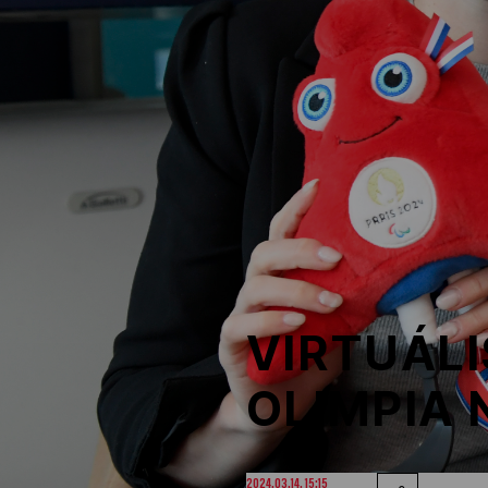
NOB
Társszervezetek
OVEP
Adatbank
VIRTUÁLI
OLIMPIA 
2024.03.14. 15:15