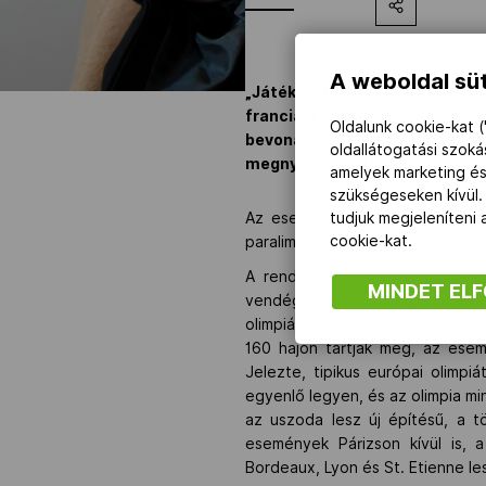
A weboldal süt
„Játékok földje 2024” címmel
francia Európa- és Külügymi
Oldalunk cookie-kat (
bevonásával, hogy mozgósítsa
oldallátogatási szok
megnyitója előtt.
amelyek marketing és
szükségeseken kívül.
Az esemény kapcsán a budapest
tudjuk megjeleníteni
cookie-kat.
paralimpiai értékeket, és ennek 
A rendezvény sajtótájékoztatój
MINDET EL
vendégszeretet ünnepe legyen.
olimpiának. Kiemelte, hogy a júl
160 hajón tartják meg, az esem
Jelezte, tipikus európai olimpi
egyenlő legyen, és az olimpia m
az uszoda lesz új építésű, a t
események Párizson kívül is, 
Bordeaux, Lyon és St. Etienne le