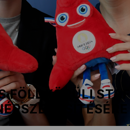
S FÖLDKÖRÜLI STA
NÉPSZERŰSÍTÉSÉRE