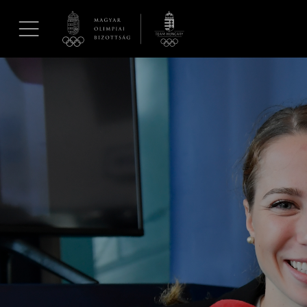
UGRÁS A TARTALOMRA »
Hírek
Galéria
Dakar 2026
Los Angeles 2028
MOB
Kettőskarrier-program