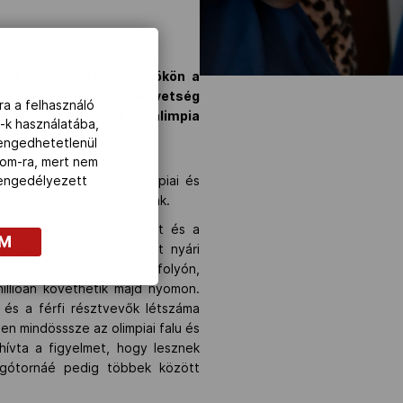
étát szervezett csütörtökön a
 bizottsága 150 nagykövetség
ra a felhasználó
ia és 164 nappal a paralimpia
-k használatába,
lengedhetetlenül
com-ra, mert nem
gy közvetítések az olimpiai és
z engedélyezett
utatkozott be a fiataloknak.
 a párizsi játékok a sport és a
OM
harmadszor adhat otthont nyári
ogy nyílt téren, a Szajna folyón,
illióan követhetik majd nyomon.
i és a férfi résztvevők létszáma
n mindösssze az olimpiai falu és
hívta a figyelmet, hogy lesznek
rúgótornáé pedig többek között