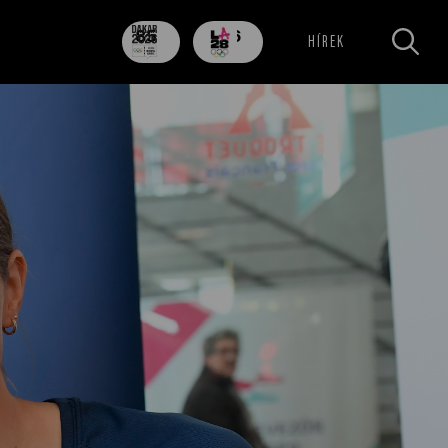
85
706
HÍREK
nap
nap