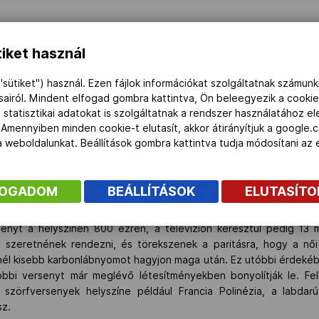
iket használ
 online tweet formájában 24 órás földkörüli virtuális staf
nisztérium, valamint a párizsi ötkarikás játékok szervező
"sütiket") használ. Ezen fájlok információkat szolgáltatnak számunk
 a sportvilágot és a szurkolókat 134 nappal a nyári olimp
ásairól. Mindent elfogad gombra kattintva, Ön beleegyezik a cookie
 statisztikai adatokat is szolgáltatnak a rendszer használatához e
 Amennyiben minden cookie-t elutasít, akkor átirányítjuk a google.
i Francia Intézetben rendeztek sportnapot, abból a célból, ho
 a weboldalunkat. Beállítások gombra kattintva tudja módosítani a
keretében három sportág, a cselgáncs, az asztalitenisz és a vívás m
án Claire Legras nagykövet hangsúlyozta, úgy készülnek, hogy
FOGADOM
BEÁLLÍTÁSOK
ELUTASÍT
 Felidézte, hogy Franciaország 1900 és 1924 óta után idén 
ius 26-i megnyitó ünnepség különleges lesz abból a szempontból, h
ényt a helyszínen 800 ezren, a televízión keresztül pedig 13 m
át szeretnének rendezni, és törekszenek a paritásra, hogy a nő
inél kisebb karbonlábnyomot hagyjon maga után. Ez utóbbi érdekébe
öbbi versenyt már meglévő létesítményekben bonyolítják le. Fel
a szörfversenyek helyszíne például Francia Polinézia, a labda
sz.