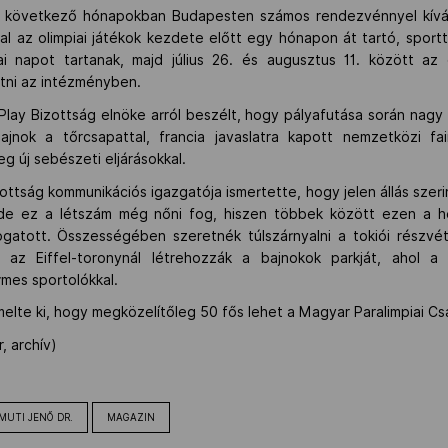
a következő hónapokban Budapesten számos rendezvénnyel kívánja
ppal az olimpiai játékok kezdete előtt egy hónapon át tartó, sportt
iai napot tartanak, majd július 26. és augusztus 11. között az
etni az intézményben.
lay Bizottság elnöke arról beszélt, hogy pályafutása során nagy ha
ajnok a tőrcsapattal, francia javaslatra kapott nemzetközi fai
 új sebészeti eljárásokkal.
ottság kommunikációs igazgatója ismertette, hogy jelen állás szeri
 de ez a létszám még nőni fog, hiszen többek között ezen a hé
logatott. Összességében szeretnék túlszárnyalni a tokiói részvé
t az Eiffel-toronynál létrehozzák a bajnokok parkját, ahol 
rmes sportolókkal.
elte ki, hogy megközelítőleg 50 fős lehet a Magyar Paralimpiai Cs
 archív)
MUTI JENŐ DR.
MAGAZIN