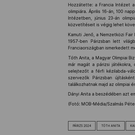
Hozzátette: a Francia Intézet 
olimpiára. Április 16-án, 100 na
Intézetben, június 23-án olimp
közvetítéseit is végig lehet köv
Kamuti Jenő, a Nemzetközi Fair P
1957-ben Párizsban lett világb
Franciaországban ismerkedett meg
Tóth Anita, a Magyar Olimpiai Biz
már magát a párizsi játékokra,
selejtezőt a férfi kézilabda-vá
szervezők Párizsban újításkén
találkozhatnak majd az olimpiai é
Dányi Anita a beszédében azt em
(Fotó: MOB-Média/Szalmás Péter,
PÁRIZS 2024
TÓTH ANITA
KA