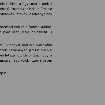
 felhívni a figyelmet a párizsi
émájú filmsorozat indul a Francia
 ötkarikás játékok eseményeinek
tással volt rá a francia kultúra.
r play díjat, majd orvosként is
nt 96 magyar sportoló kvalifikálta
ten Tatabányán játszik olimpiai
teli létszámot. Elmondta, hogy a
a magyar szurkolók személyesen
apat.