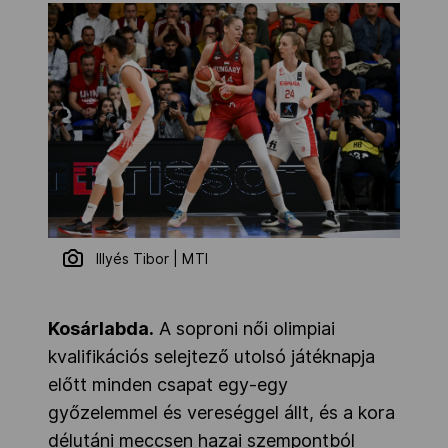
Illyés Tibor | MTI
Kosárlabda.
A soproni női olimpiai
kvalifikációs selejtező utolsó játéknapja
előtt minden csapat egy-egy
győzelemmel és vereséggel állt, és a kora
délutáni meccsen hazai szempontból