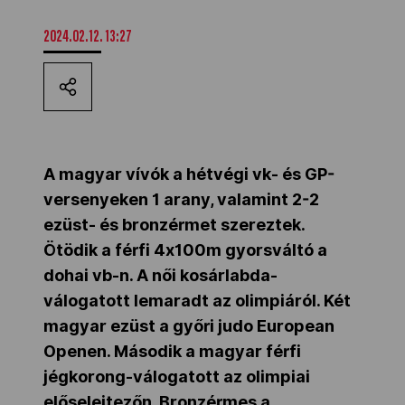
Kettőskarrier-program
2024.02.12. 13:27
NOB
Társszervezetek
A magyar vívók a hétvégi vk- és GP-
versenyeken 1 arany, valamint 2-2
ezüst- és bronzérmet szereztek.
OVEP
Ötödik a férfi 4x100m gyorsváltó a
dohai vb-n. A női kosárlabda-
Adatbank
válogatott lemaradt az olimpiáról. Két
magyar ezüst a győri judo European
Openen. Második a magyar férfi
jégkorong-válogatott az olimpiai
előselejtezőn. Bronzérmes a