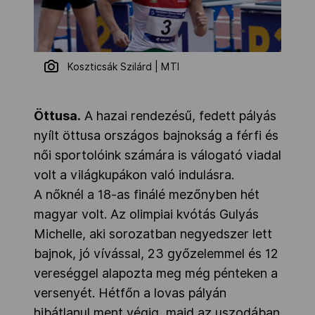
Koszticsák Szilárd | MTI
Öttusa.
A hazai rendezésű, fedett pályás
nyílt öttusa országos bajnokság a férfi és
női sportolóink számára is válogató viadal
volt a világkupákon való indulásra.
A nőknél a 18-as finálé mezőnyben hét
magyar volt. Az olimpiai kvótás Gulyás
Michelle, aki sorozatban negyedszer lett
bajnok, jó vívással, 23 győzelemmel és 12
vereséggel alapozta meg még pénteken a
versenyét. Hétfőn a lovas pályán
hibátlanul ment végig, majd az uszodában