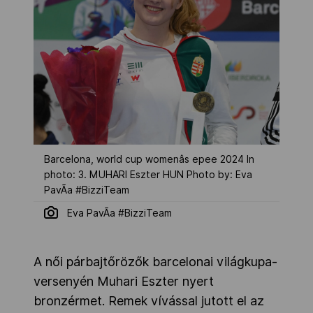
Barcelona, world cup womenâs epee 2024 In
photo: 3. MUHARI Eszter HUN Photo by: Eva
PavÃ­a #BizziTeam
Eva PavÃ­a #BizziTeam
A női párbajtőrözők barcelonai világkupa-
versenyén Muhari Eszter nyert
bronzérmet. Remek vívással jutott el az