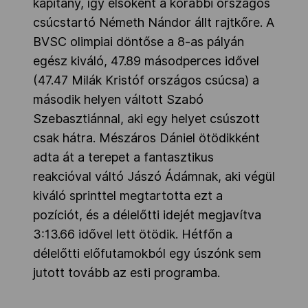
kapitány, így elsőként a korábbi országos
csúcstartó Németh Nándor állt rajtkőre. A
BVSC olimpiai döntőse a 8-as pályán
egész kiváló, 47.89 másodperces idővel
(47.47 Milák Kristóf országos csúcsa) a
második helyen váltott Szabó
Szebasztiánnal, aki egy helyet csúszott
csak hátra. Mészáros Dániel ötödikként
adta át a terepet a fantasztikus
reakcióval váltó Jászó Ádámnak, aki végül
kiváló sprinttel megtartotta ezt a
pozíciót, és a délelőtti idejét megjavítva
3:13.66 idővel lett ötödik. Hétfőn a
délelőtti előfutamokból egy úszónk sem
jutott tovább az esti programba.