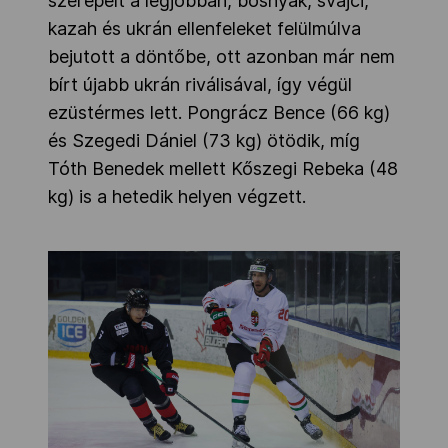
szerepelt a legjobban, bosnyák, svájci,
kazah és ukrán ellenfeleket felülmúlva
bejutott a döntőbe, ott azonban már nem
bírt újabb ukrán riválisával, így végül
ezüstérmes lett. Pongrácz Bence (66 kg)
és Szegedi Dániel (73 kg) ötödik, míg
Tóth Benedek mellett Kőszegi Rebeka (48
kg) is a hetedik helyen végzett.