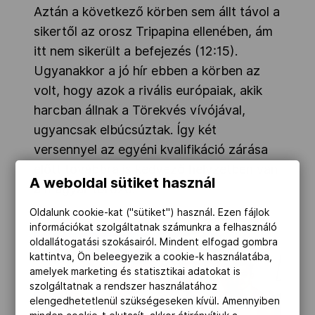
Aztán a következő körben sem állt távol a
sikertől az orosz Tripapina ellenében, ám
itt nem sikerült a befejezés (12:15).
Ugyanakkor a jó hír ebben a körben az
volt, hogy azok a rivális európaiak, akik
harcban állnak a Törekvés vívójával,
ugyancsak elbúcsúztak. Így két
versennyel az egyéni kvalifikáció zárása
előtt továbbra is kedvező helyzetben van
A weboldal sütiket használ
a magyar tőröző.
Oldalunk cookie-kat ("sütiket") használ. Ezen fájlok
információkat szolgáltatnak számunkra a felhasználó
oldallátogatási szokásairól. Mindent elfogad gombra
kattintva, Ön beleegyezik a cookie-k használatába,
amelyek marketing és statisztikai adatokat is
szolgáltatnak a rendszer használatához
elengedhetetlenül szükségeseken kívül. Amennyiben