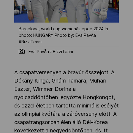
Barcelona, world cup womenâs epee 2024 In
photo: HUNGARY Photo by: Eva PavÃ­a
#BizziTeam
Eva PavÃ­a #BizziTeam
A csapatversenyen a bravúr összejött. A
Dékány Kinga, Gnám Tamara, Muhari
Eszter, Wimmer Dorina a
nyolcaddöntőben legyőzte Hongkongot,
és ezzel életben tartotta minimális esélyét
az olimpiai kvótára a záróverseny előtt. A
csapatrangsorban élen álló Dél-Korea
következett a negyeddöntőben, és itt