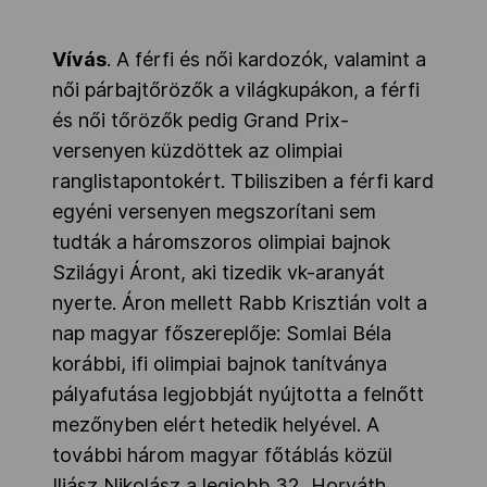
Vívás
. A férfi és női kardozók, valamint a
női párbajtőrözők a világkupákon, a férfi
és női tőrözők pedig Grand Prix-
versenyen küzdöttek az olimpiai
ranglistapontokért. Tbilisziben a férfi kard
egyéni versenyen megszorítani sem
tudták a háromszoros olimpiai bajnok
Szilágyi Áront, aki tizedik vk-aranyát
nyerte. Áron mellett Rabb Krisztián volt a
nap magyar főszereplője: Somlai Béla
korábbi, ifi olimpiai bajnok tanítványa
pályafutása legjobbját nyújtotta a felnőtt
mezőnyben elért hetedik helyével. A
további három magyar főtáblás közül
Iliász Nikolász a legjobb 32, Horváth