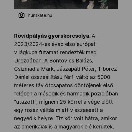
hunskate.hu
Rövidpályás gyorskorcsolya.
A
2023/2024-es évad első európai
világkupa futamát rendezték meg
Drezdában. A Bontovics Balázs,
Csizmadia Márk, Jászapáti Péter, Tiborcz
Dániel összeállítású férfi váltó az 5000
méteres táv ötcsapatos döntőjének első
felében a második és harmadik pozícióban
"utazott", mígnem 25 körrel a vége előtt
egy rossz váltás miatt visszaesett a
negyedik helyre. Tíz kör volt hátra, amikor
az amerikaiak is a magyarok elé kerültek,