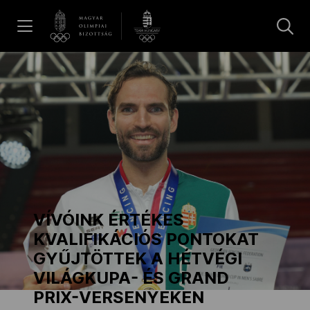
UGRÁS A TARTALOMRA »
Hírek
Galéria
Dakar 2026
VÍVÓINK ÉRTÉKES
Los Angeles 2028
KVALIFIKÁCIÓS PONTOKAT
GYŰJTÖTTEK A HÉTVÉGI
VILÁGKUPA- ÉS GRAND
MOB
PRIX-VERSENYEKEN