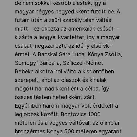
de nem sokkal később elestek, így a
magyar négyes negyedikként futott be. A
futam után a zsűri szabálytalan váltás
miatt – ez okozta az amerikaiak esését –
kizárta a lengyel kvartettet, így a magyar
csapat megszerezte az idény első vk-
érmét. A Bácskai Sára Luca, Kónya Zsófia,
Somogyi Barbara, Sziliczei-Német
Rebeka alkotta női váltó a kisdöntőben
szerepelt, ahol az olaszok és kínaiak
mögött harmadikként ért a célba, így
összesítésben hetedikként zárt.
Egyéniben három magyar volt érdekelt a
legjobbak között. Bontovics 1000
méteren és a vegyes váltóval, az olimpiai
bronzérmes Kónya 500 méteren egyaránt