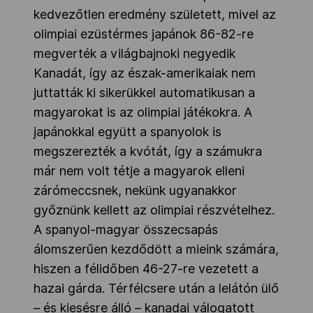
kedvezőtlen eredmény született, mivel az
olimpiai ezüstérmes japánok 86-82-re
megverték a világbajnoki negyedik
Kanadát, így az észak-amerikaiak nem
juttatták ki sikerükkel automatikusan a
magyarokat is az olimpiai játékokra. A
japánokkal együtt a spanyolok is
megszerezték a kvótát, így a számukra
már nem volt tétje a magyarok elleni
zárómeccsnek, nekünk ugyanakkor
győznünk kellett az olimpiai részvételhez.
A spanyol-magyar összecsapás
álomszerűen kezdődött a mieink számára,
hiszen a félidőben 46-27-re vezetett a
hazai gárda. Térfélcsere után a lelátón ülő
– és kiesésre álló – kanadai válogatott