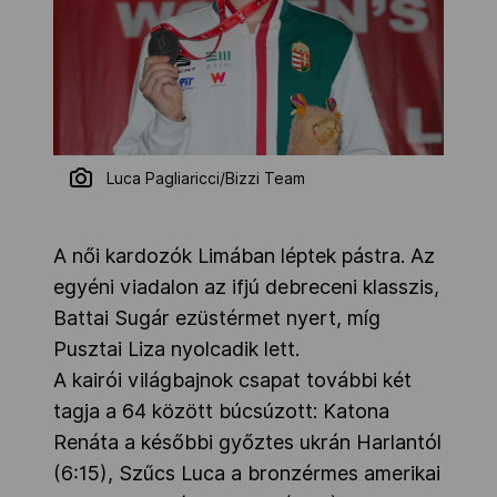
Luca Pagliaricci/Bizzi Team
A női kardozók Limában léptek pástra. Az
egyéni viadalon az ifjú debreceni klasszis,
Battai Sugár ezüstérmet nyert, míg
Pusztai Liza nyolcadik lett.
A kairói világbajnok csapat további két
tagja a 64 között búcsúzott: Katona
Renáta a későbbi győztes ukrán Harlantól
(6:15), Szűcs Luca a bronzérmes amerikai