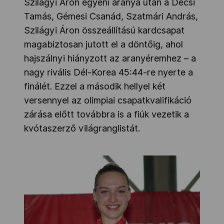
Szilágyi Áron egyéni aranya után a Decsi
Tamás, Gémesi Csanád, Szatmári András,
Szilágyi Áron összeállítású kardcsapat
magabiztosan jutott el a döntőig, ahol
hajszálnyi hiányzott az aranyéremhez – a
nagy rivális Dél-Korea 45:44-re nyerte a
finálét. Ezzel a második hellyel két
versennyel az olimpiai csapatkvalifikáció
zárása előtt továbbra is a fiúk vezetik a
kvótaszerző világranglistát.