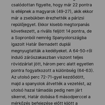
csalódottan figyelte, hogy már 22 pontra
is ellépnek a magyarok (49-27), akik ekkor
már a zsebükben érezhették a párizsi
repülőjegyet. Ekkor kisebb megtorpanás
következett, a rivális feljött 14 pontra, de
a Sopronból nemrég Spanyolországba
igazolt Határ Bernadett duplái
megnyugtatták a kedélyeket. A 64-50-ről
induló zárószakaszban viszont teljes
rövidzárlat jött, három perc alatt egyetlen
pontra fogyatkozott a különbség (64-63).
Az utolsó perc 72-71-gyel kezdődött,
majd a spanyolok átvették a vezetést, az
utolsó hazai támadás pedig nem járt
sikerrel, Határ dobása 6 másodperccel a
mérkőzés befejezése előtt kijött a