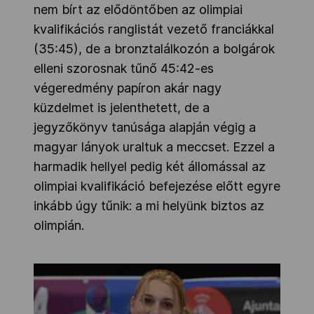
nem bírt az elődöntőben az olimpiai
kvalifikációs ranglistát vezető franciákkal
(35:45), de a bronztalálkozón a bolgárok
elleni szorosnak tűnő 45:42-es
végeredmény papíron akár nagy
küzdelmet is jelenthetett, de a
jegyzőkönyv tanúsága alapján végig a
magyar lányok uraltuk a meccset. Ezzel a
harmadik hellyel pedig két állomással az
olimpiai kvalifikáció befejezése előtt egyre
inkább úgy tűnik: a mi helyünk biztos az
olimpián.