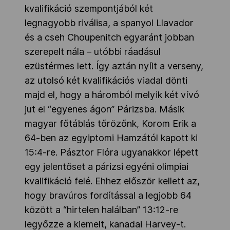
kvalifikáció szempontjából két
legnagyobb riválisa, a spanyol Llavador
és a cseh Choupenitch egyaránt jobban
szerepelt nála – utóbbi ráadásul
ezüstérmes lett. Így aztán nyílt a verseny,
az utolsó két kvalifikációs viadal dönti
majd el, hogy a háromból melyik két vívó
jut el “egyenes ágon” Párizsba. Másik
magyar főtáblás tőrözőnk, Korom Erik a
64-ben az egyiptomi Hamzától kapott ki
15:4-re. Pásztor Flóra ugyanakkor lépett
egy jelentőset a párizsi egyéni olimpiai
kvalifikáció felé. Ehhez először kellett az,
hogy bravúros fordítással a legjobb 64
között a “hirtelen halálban” 13:12-re
legyőzze a kiemelt, kanadai Harvey-t.