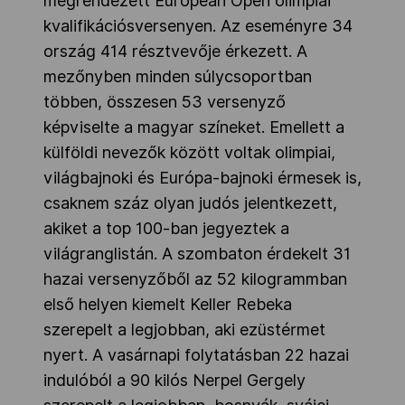
megrendezett European Open olimpiai
kvalifikációsversenyen. Az eseményre 34
ország 414 résztvevője érkezett. A
mezőnyben minden súlycsoportban
többen, összesen 53 versenyző
képviselte a magyar színeket. Emellett a
külföldi nevezők között voltak olimpiai,
világbajnoki és Európa-bajnoki érmesek is,
csaknem száz olyan judós jelentkezett,
akiket a top 100-ban jegyeztek a
világranglistán. A szombaton érdekelt 31
hazai versenyzőből az 52 kilogrammban
első helyen kiemelt Keller Rebeka
szerepelt a legjobban, aki ezüstérmet
nyert. A vasárnapi folytatásban 22 hazai
indulóból a 90 kilós Nerpel Gergely