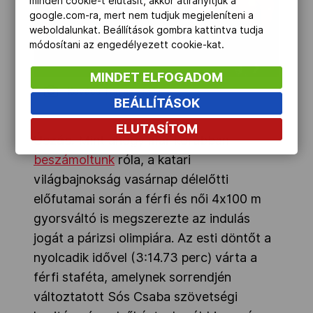
minden cookie-t elutasít, akkor átirányítjuk a
google.com-ra, mert nem tudjuk megjeleníteni a
weboldalunkat. Beállítások gombra kattintva tudja
módosítani az engedélyezett cookie-kat.
MINDET ELFOGADOM
Kovács Tamás | MTI
BEÁLLÍTÁSOK
ELUTASÍTOM
Úszás.
Mint ahogy már korábban
beszámoltunk
róla, a katari
világbajnokság vasárnap délelőtti
előfutamai során a férfi és női 4x100 m
gyorsváltó is megszerezte az indulás
jogát a párizsi olimpiára. Az esti döntőt a
nyolcadik idővel (3:14.73 perc) várta a
férfi staféta, amelynek sorrendjén
változtatott Sós Csaba szövetségi