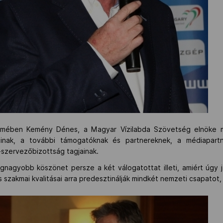
ermében Kemény Dénes, a Magyar Vízilabda Szövetség elnöke 
inak, a további támogatóknak és partnereknek, a médiapart
-szervezőbizottság tagjainak.
agyobb köszönet persze a két válogatottat illeti, amiért úgy j
 szakmai kvalitásai arra predesztinálják mindkét nemzeti csapatot,