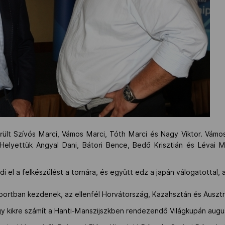
erült Szívós Marci, Vámos Marci, Tóth Marci és Nagy Viktor. Vámos
Helyettük Angyal Dani, Bátori Bence, Bedő Krisztián és Lévai M
i el a felkészülést a tornára, és együtt edz a japán válogatottal
ortban kezdenek, az ellenfél Horvátország, Kazahsztán és Ausztrá
y kikre számít a Hanti-Manszijszkben rendezendő Világkupán augusz