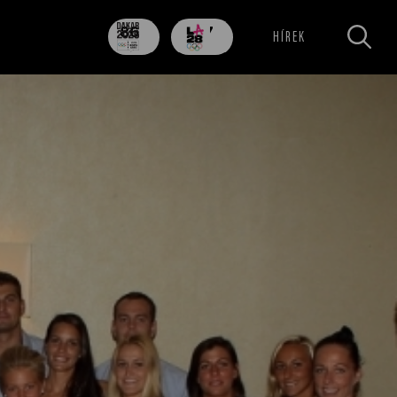
86
707
HÍREK
nap
nap