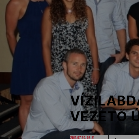
NOB
Társszervezetek
OVEP
Adatbank
VÍZILABD
VEZETŐ 
2014.07.30. 08:31