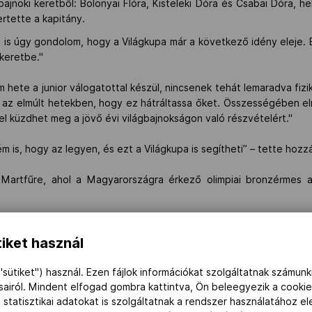
ajnoki keretből: Bolonyai Flóra, Kisteleki Dóra és Csabai Dóra, h
ertette a kapitány.
is úgy gondolom, hogy a Világkupa már a következő idény eleje. Ez
keretbe."
ete a junior válogatottal készül, nincsenek tehát lemaradva fizikál
s az elmúlt hetekben, hogy ez hátráltassa őket. Összességében e
el küzdhet meg a jövő évi világbajnokságon való részvételért."
ém is, hogy az legyen, és ezt a Világkupa is segítheti” – tette hoz
Martfűre, ahol a Magyarországra érkező olimpiai bronzérmes au
 számára a riói olimpián való részvétel megszerzése. Ehhez a
iket használ
limpiai mezőnybe négy torna valamelyikén keresztül juthat el.
"sütiket") használ. Ezen fájlok információkat szolgáltatnak számunk
ásairól. Mindent elfogad gombra kattintva, Ön beleegyezik a cookie
 statisztikai adatokat is szolgáltatnak a rendszer használatához e
ágliga győztese, a 2016-os kazanyi világbajnokság két döntőse, a