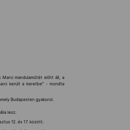
 Marci mandulaműtét előtt áll, a
arci került a keretbe" - mondta
, amely Budapesten gyakorol.
lia lesz.
tus 12. és 17. között.