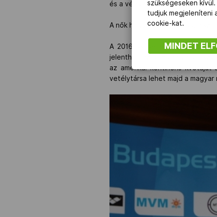
szükségeseken kívül.
és a végső olimpiai kvalifikációs
tudjuk megjeleníteni
cookie-kat.
A nők helyzete nehezebb, hiszen 
MINDET EL
A 2016-os belgrádi Európa-bajn
jelentheti az olimpián való részvé
az amerikai kontinens kvótáját
vetélytársa lehet majd a magyar 