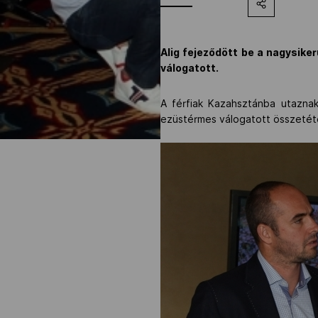
Alig fejeződött be a nagysiker
válogatott.
A férfiak Kazahsztánba utaznak
ezüstérmes válogatott összetéte