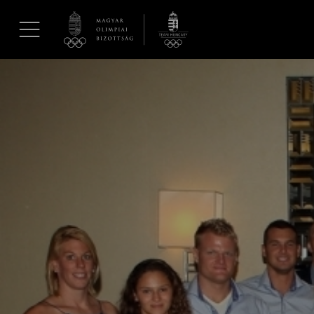
UGRÁS A TARTALOMRA »
Hírek
Galéria
Dakar 2026
Los Angeles 2028
MOB
Kettőskarrier-program