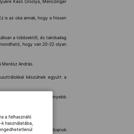
elyükre Kasó Orsolya, Menczinger
 is az oka annak, hogy a frissen
isan a többiektől, és taktikailag
lmondható, hogy van 20-22 olyan
zá Merész András.
sztrálokkal készülnek együtt a
z út a férfiak számára könnyebb
ra a felhasználó
-k használatába,
lengedhetetlenül
 2016-os belgrádi kontinensbajnok