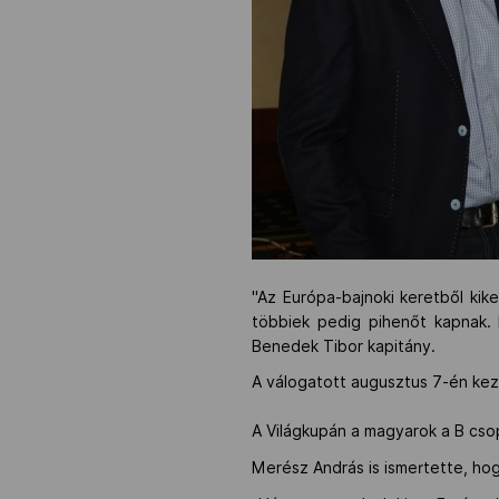
"Az Európa-bajnoki keretből kik
többiek pedig pihenőt kapnak. 
Benedek Tibor kapitány.
A válogatott augusztus 7-én kezd
A Világkupán a magyarok a B csop
Merész András is ismertette, hog