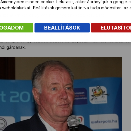
 Amennyiben minden cookie-t elutasít, akkor átirányítjuk a google.
 torna első három helyezettje csatlakozhat a további kontinensek baj
 a weboldalunkat. Beállítások gombra kattintva tudja módosítani a
számukra két esély van a riói nyolcak közé kerülésre.
FOGADOM
BEÁLLÍTÁSOK
ELUTASÍT
oki győzelem vagy a végső olimpiai kvalifikációs torna első h
telt. (ha az afrikai kontinens lemond az olimpiai szereplés jogáról).
 az olimpiára, így többek között az Egyesült Államok, Kanada é
női gárdának.