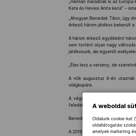
„Hárman maradnak ki az Európa-b
Kata és Hevesi Anita kerül” – ism
„Ahogyan Benedek Tibor, úgy én 
érkező három játékos bekerült a 
A három érkező egyébként három h
sem történt olyan nagy változá
játékosunk, aki egyenlő esélyekk
„Éles lesz a verseny, de szeretn
A nők augusztus 4-én utaznak 
világkupára.
A végső cél mindkét válogatott
A weboldal süt
feladat, mint a hölgyeknek.
Benedek Tibor gárdája a 12 fős o
Oldalunk cookie-kat (
oldallátogatási szok
amelyek marketing és
A 2016-os olimpián a 2015-ös vil