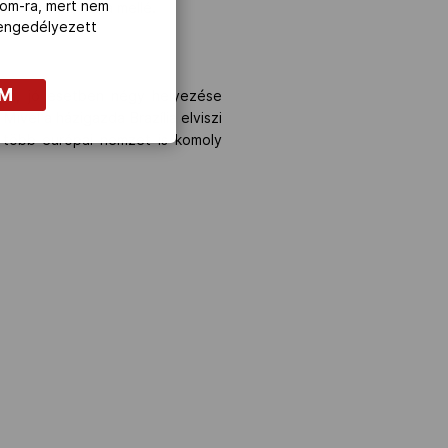
com-ra, mert nem
nokai és Brazília mellé.
z engedélyezett
OM
árom, jó esetben négy helyezése
 Mivel a házigazda Brazília elviszi
s több európai nemzet is komoly