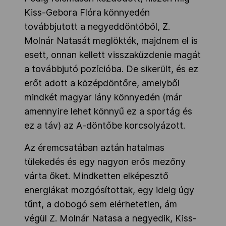
Kiss-Gebora Flóra könnyedén
továbbjutott a negyeddöntőből, Z.
Molnár Natasát meglökték, majdnem el is
esett, onnan kellett visszaküzdenie magát
a továbbjutó pozícióba. De sikerült, és ez
erőt adott a középdöntőre, amelyből
mindkét magyar lány könnyedén (már
amennyire lehet könnyű ez a sportág és
ez a táv) az A-döntőbe korcsolyázott.
Az éremcsatában aztán hatalmas
tülekedés és egy nagyon erős mezőny
várta őket. Mindketten elképesztő
energiákat mozgósítottak, egy ideig úgy
tűnt, a dobogó sem elérhetetlen, ám
végül Z. Molnár Natasa a negyedik, Kiss-