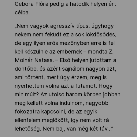
Gebora Flóra pedig a hatodik helyen ért
célba.
„Nem vagyok agresszív típus, úgyhogy
nekem nem feküdt ez a sok lökdösődés,
de egy ilyen erős mezőnyben erre is fel
kell készülnie az embernek – mondta Z.
Molnár Natasa. – Első helyen jutottam a
döntőbe, és azért sajnálom nagyon azt,
ami történt, mert úgy érzem, meg is
nyerhettem volna azt a futamot. Hogy
min múlt? Az utolsó három körben jobban
meg kellett volna indulnom, nagyobb
fokozatra kapcsolni, de az egyik
ellenfelem meglökött, így nem volt rá
lehetőség. Nem baj, van még két táv…”