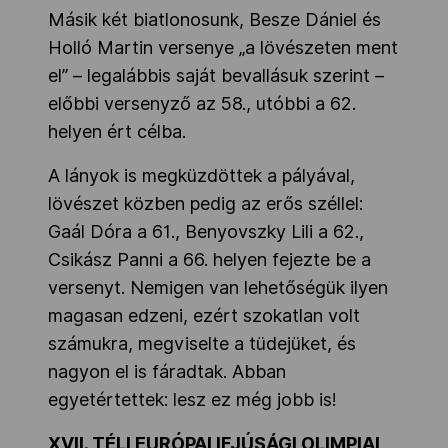
Másik két biatlonosunk, Besze Dániel és
Holló Martin versenye „a lövészeten ment
el” – legalábbis saját bevallásuk szerint –
előbbi versenyző az 58., utóbbi a 62.
helyen ért célba.
A lányok is megküzdöttek a pályával,
lövészet közben pedig az erős széllel:
Gaál Dóra a 61., Benyovszky Lili a 62.,
Csikász Panni a 66. helyen fejezte be a
versenyt. Nemigen van lehetőségük ilyen
magasan edzeni, ezért szokatlan volt
számukra, megviselte a tüdejüket, és
nagyon el is fáradtak. Abban
egyetértettek: lesz ez még jobb is!
XVII. TÉLI EURÓPAI IFJÚSÁGI OLIMPIAI