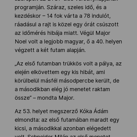
programján. Száraz, szeles idő, és a
kezdéskor – 14 fok várta a 78 indulót,
ráadásul a rajt is közel egy órát csúszott
az időmérés hibája miatt. Végül Major
Noel volt a legjobb magyar, ő a 40. helyen
végzett a két futam alapján.
„Az első futamban trükkös volt a pálya, az
elején elkövettem egy kis hibát, ami
körülbelül másfél másodpercbe került, de
a másodikban elég jó menetet raktam
össze” – mondta Major.
Az 53. helyet megszerző Kóka Ádám
elmondta: az első futamában maradt egy
kicsi, a másodikkal azonban elégedett
volt. Schneider Milán az első menetet