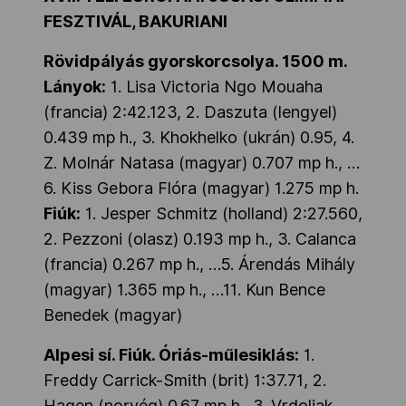
FESZTIVÁL, BAKURIANI
Rövidpályás gyorskorcsolya. 1500 m.
Lányok:
1. Lisa Victoria Ngo Mouaha
(francia) 2:42.123, 2. Daszuta (lengyel)
0.439 mp h., 3. Khokhelko (ukrán) 0.95, 4.
Z. Molnár Natasa (magyar) 0.707 mp h., …
6. Kiss Gebora Flóra (magyar) 1.275 mp h.
Fiúk:
1. Jesper Schmitz (holland) 2:27.560,
2. Pezzoni (olasz) 0.193 mp h., 3. Calanca
(francia) 0.267 mp h., …5. Árendás Mihály
(magyar) 1.365 mp h., …11. Kun Bence
Benedek (magyar)
Alpesi sí. Fiúk. Óriás-műlesiklás:
1.
Freddy Carrick-Smith (brit) 1:37.71, 2.
Hagen (norvég) 0.67 mp h., 3. Vrdoljak