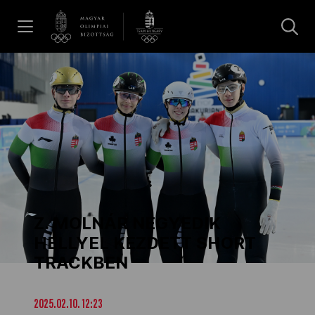
UGRÁS A TARTALOMRA »
Hírek
Galéria
Dakar 2026
Z. MOLNÁR NEGYEDIK
Los Angeles 2028
HELLYEL KEZDETT SHORT
TRACKBEN
MOB
2025.02.10. 12:23