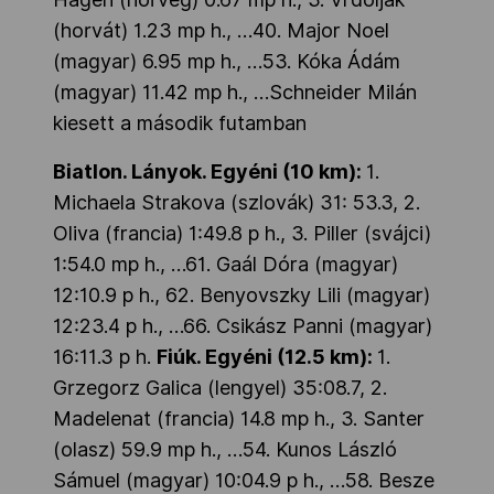
(horvát) 1.23 mp h., …40. Major Noel
(magyar) 6.95 mp h., …53. Kóka Ádám
(magyar) 11.42 mp h., …Schneider Milán
kiesett a második futamban
Biatlon. Lányok. Egyéni (10 km):
1.
Michaela Strakova (szlovák) 31: 53.3, 2.
Oliva (francia) 1:49.8 p h., 3. Piller (svájci)
1:54.0 mp h., …61. Gaál Dóra (magyar)
12:10.9 p h., 62. Benyovszky Lili (magyar)
12:23.4 p h., …66. Csikász Panni (magyar)
16:11.3 p h.
Fiúk. Egyéni (12.5 km):
1.
Grzegorz Galica (lengyel) 35:08.7, 2.
Madelenat (francia) 14.8 mp h., 3. Santer
(olasz) 59.9 mp h., …54. Kunos László
Sámuel (magyar) 10:04.9 p h., …58. Besze