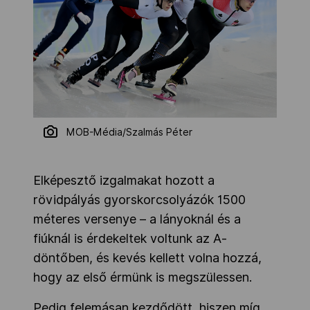
MOB-Média/Szalmás Péter
Elképesztő izgalmakat hozott a
rövidpályás gyorskorcsolyázók 1500
méteres versenye – a lányoknál és a
fiúknál is érdekeltek voltunk az A-
döntőben, és kevés kellett volna hozzá,
hogy az első érmünk is megszülessen.
Pedig felemásan kezdődött, hiszen míg