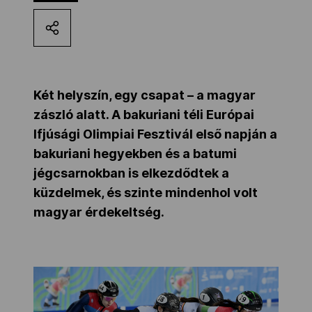
Kettőskarrier-program
NOB
Két helyszín, egy csapat – a magyar
zászló alatt. A bakuriani téli Európai
Társszervezetek
Ifjúsági Olimpiai Fesztivál első napján a
bakuriani hegyekben és a batumi
jégcsarnokban is elkezdődtek a
OVEP
küzdelmek, és szinte mindenhol volt
magyar érdekeltség.
Adatbank