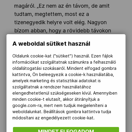
magáról. „Ez nem az én távom, de amit
tudtam, megtettem, most ez a
tizenegyedik helyre volt elég. Nagyon
bízom abban, hogy a rövidebb távokon
lesz ez még sokkal jobb is” – mondta Kun.
A weboldal sütiket használ
A tanulságok levonása után hátravolt még
Oldalunk cookie-kat ("sütiket") használ. Ezen fájlok
a 2000 méteres vegyesváltó első futama,
információkat szolgáltatnak számunkra a felhasználó
amelyben a mieink elsőként jutottak
oldallátogatási szokásairól. Mindent elfogad gombra
kattintva, Ön beleegyezik a cookie-k használatába,
tovább a csoportjukból, és ezt még
amelyek marketing és statisztikai adatokat is
megfejelték egy EYOF-rekord idővel
szolgáltatnak a rendszer használatához
(érdekesség, hogy az előző rekordot is a
elengedhetetlenül szükségeseken kívül. Amennyiben
minden cookie-t elutasít, akkor átirányítjuk a
magyar csapat tartotta, 2023-ban érte el
google.com-ra, mert nem tudjuk megjeleníteni a
Pontebbában).
weboldalunkat. Beállítások gombra kattintva tudja
módosítani az engedélyezett cookie-kat.
Ebben a számban a középdöntőket
kedden, a döntőt pedig szombaton
MINDET ELFOGADOM