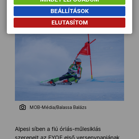
rendezik meg.
BEÁLLÍTÁSOK
ELUTASÍTOM
MOB-Média/Balassa Balázs
Alpesi síben a fiú óriás-műlesiklás
szerepelt az EYOF első versenynapjának