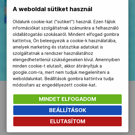
A weboldal sütiket használ
Kettőskarrier-program
Oldalunk cookie-kat ("sütiket") használ. Ezen fájlok
információkat szolgáltatnak számunkra a felhasználó
NOB
oldallátogatási szokásairól. Mindent elfogad gombra
A Zuglói Ötkarikás Esték
kattintva, Ön beleegyezik a cookie-k használatába,
rendezvénysorozatának ötödik
amelyek marketing és statisztikai adatokat is
vendége a Lipták villában a kétszeres
Társszervezetek
szolgáltatnak a rendszer használatához
elengedhetetlenül szükségeseken kívül. Amennyiben
ifjúsági olimpia bajnok Kapás Bolgárka
minden cookie-t elutasít, akkor átirányítjuk a
lesz.
google.com-ra, mert nem tudjuk megjeleníteni a
OVEP
weboldalunkat. Beállítások gombra kattintva tudja
módosítani az engedélyezett cookie-kat.
A május 21-én 17 órai eseményre
Adatbank
MINDET ELFOGADOM
mindenkit szeretettel várnak a szervezők.
A belépés ingyenes, de előregisztrációt
BEÁLLÍTÁSOK
igényel.
ELUTASÍTOM