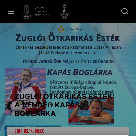
UGRÁS A TARTALOMRA »
Hírek
Galéria
Dakar 2026
ZUGLÓI ÖTKARIKÁS ESTÉK:
Los Angeles 2028
A VENDÉG KAPÁS
BOGLÁRKA
MOB
2014.05.14. 06:00